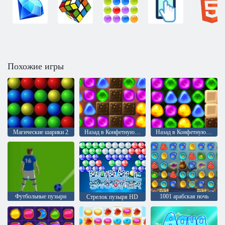
Похожие игры
Магические шарики 2
Назад в Конфетную страну 2
Назад в Конфетную страну 4: Леденцовый сад
Футбольные пузыри
1001 арабская ночь
Стрелок пузыря HD