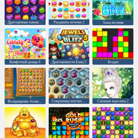
Драгоценные камни Аравии
Раздавить печенье 2
Аква-молния
Конфетный дождь 6
Драгоценности Блиц 5
Бездна
Сокровища мистического моря
Снежная королева 2
Возвращение Атлантиды