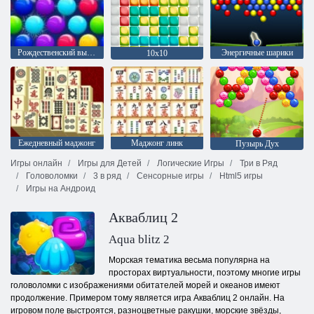
Рождественский выпуск: Забавные пузыри
Энергичные шарики
10х10
Ежедневный маджонг
Маджонг линк
Пузырь Дух
Игры онлайн
Игры для Детей
Логические Игры
Три в Ряд
Головоломки
3 в ряд
Сенсорные игры
Html5 игры
Игры на Андроид
Акваблиц 2
Aqua blitz 2
Морская тематика весьма популярна на
просторах виртуальности, поэтому многие игры
головоломки с изображениями обитателей морей и океанов имеют
продолжение. Примером тому является игра Акваблиц 2 онлайн. На
игровом поле выстроятся, разноцветные ракушки, морские звёзды,