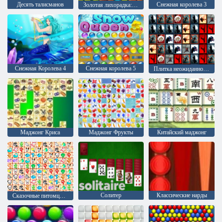
Десять талисманов
Снежная королева 3
Золотая лихорадка: Охотник за сокровищами
Снежная Королева 4
Снежная королева 5
Плитка неожиданностей
Маджонг Криса
Маджонг Фрукты
Китайский маджонг
Солитер
Классические нарды
Сказочные питомцы связь