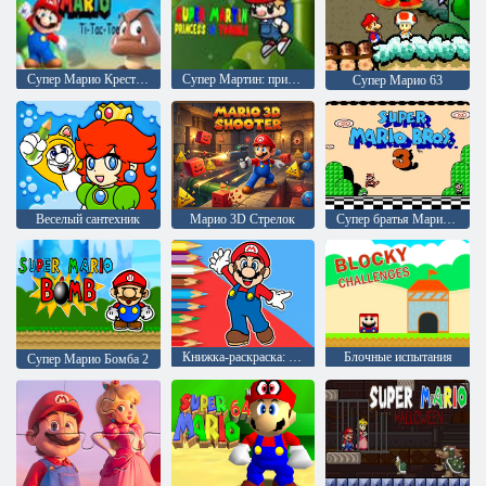
Супер Марио Крестики-нолики
Супер Мартин: принцесса в беде
Супер Марио 63
Веселый сантехник
Марио 3D Стрелок
Супер братья Марио 3
Книжка-раскраска: Марио Счастливое катание на скейтборде
Блочные испытания
Супер Марио Бомба 2