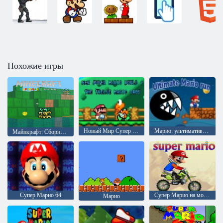
Похожие игры
Новый Мир Супер Марио 1 Двенадцать Магических Сфер
Марио: ультимативный пробег
Майнкрафт: Сборник Супер Марио
Супер Марио 64
Супер Марио на мотоцикле
Марио