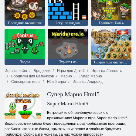
Последние выжившие
Бегун за кладом
Грабитель Боб 4
Лорды
Туристы.ио
Сокровища мистического моря
Игры онлайн
Бродилки
Игры для Детей
Игры на Ловкость
Бродилки для мальчиков
Марио
Супер Марио
Сенсорные игры
Html5 игры
Игры на Андроид
Супер Марио Html5
Super Mario Html5
Встречайте обновлённую версию о
приключениях Марио в игре Super Mario Html5.
Водопроводчик снова будет преодолевать разнообразные преграды,
разбивать золотые блоки, прыгать на черепах и злобных бродячих
грибочков. Собирайте монеты, за них можно приобрести