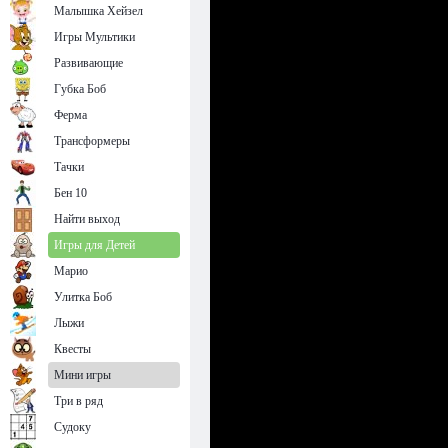
Малышка Хейзел
Игры Мультики
Развивающие
Губка Боб
Ферма
Трансформеры
Тачки
Бен 10
Найти выход
Игры для Детей
Марио
Улитка Боб
Лыжи
Квесты
Мини игры
Три в ряд
Судоку