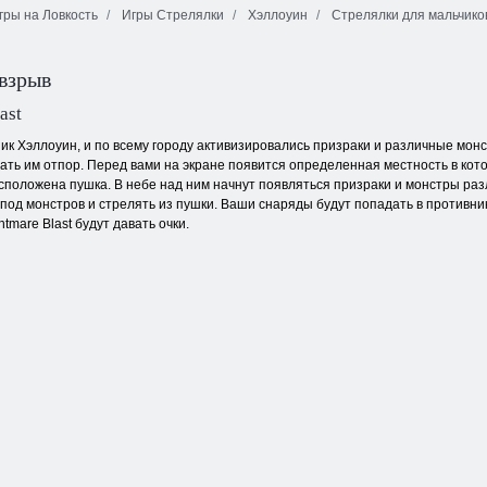
ры на Ловкость
Игры Стрелялки
Хэллоуин
Стрелялки для мальчико
Гонки:
Орбо дрон
Разрушение и
Плитка
Побег робота
погоня
неожиданностей
взрыв
ast
к Хэллоуин, и по всему городу активизировались призраки и различные монст
ать им отпор. Перед вами на экране появится определенная местность в кото
сположена пушка. В небе над ним начнут появляться призраки и монстры раз
под монстров и стрелять из пушки. Ваши снаряды будут попадать в противник
tmare Blast будут давать очки.