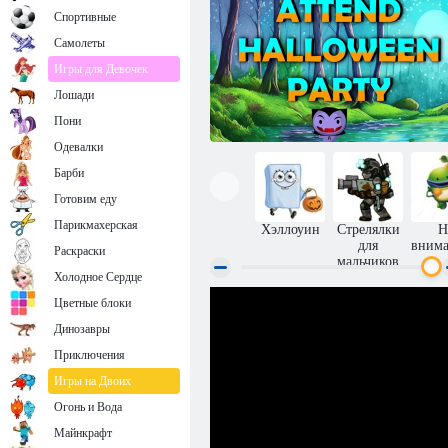
Спортивные
Самолеты
Игры для Девочек
Лошади
Пони
Одевалки
Барби
Готовим еду
Парикмахерская
Хэллоуин
Стрелялки
Н
для
внима
Раскраски
мальчиков
Холодное Сердце
Ведьма посещает вечеринку в честь
Цветные блоки
Хэллоуина
Динозавры
Приключения
Игры на Двоих
Огонь и Вода
Майнкрафт