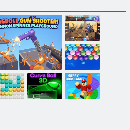
Зомби Ярость:
Слияние 3D
Бесконечные
пузыри
Стрелялка с пистолетом-манекеном!
Игровая площадка с вращающейся
Мяч по кривой
Счастливая
10х10
пушкой
3D
Земля Обби