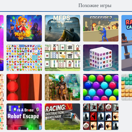
Похожие игры
Многопользовательский
Мафия вперёд
шутер от
Мастер игры в
первого лица
Огонь на грани
кости
Военный бой
2
Маджонг
Китайский
Mаджонг
Фрукты
маджонг
дименсионс
Рождественский
выпуск:
Классические
Сокровища
Забавные
нарды
Монтесумы 2
пузыри