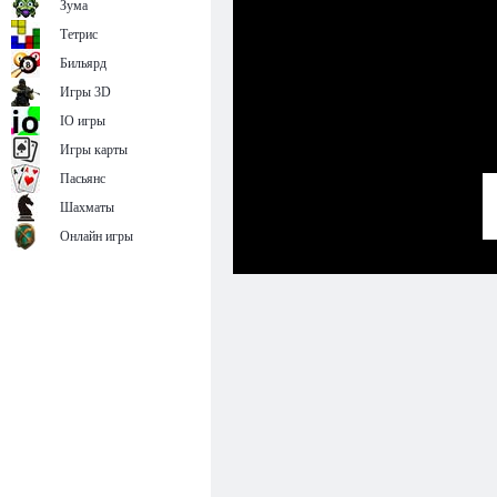
Зума
Тетрис
Бильярд
Игры 3D
IO игры
Игры карты
Пасьянс
Шахматы
Онлайн игры