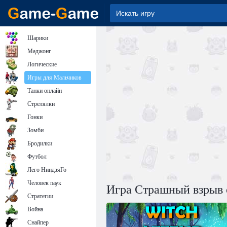
Шарики
Маджонг
Логические
Игры для Мальчиков
Танки онлайн
Стрелялки
Гонки
Зомби
Бродилки
Футбол
Лего НиндзяГо
Человек паук
Игра Страшный взрыв
Стратегии
Война
Снайпер