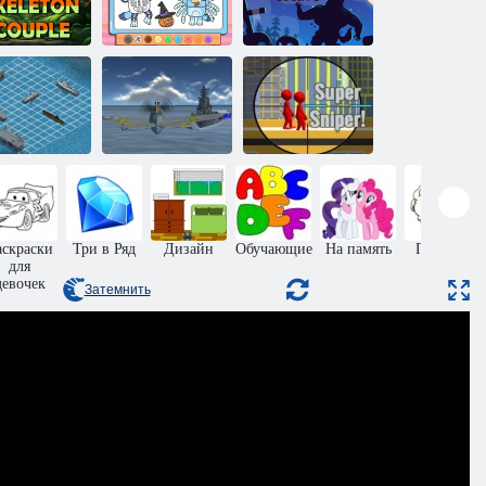
Книжка
Спасите
раскраска:
Побег
путавшуюся
костюм Блуи на
призрачной
ру скелетов
Хэллоуин
души
Городской
Война с
Воздушные
снайпер: Супер
линкором
войны 2
Снайпер!
аскраски
Три в Ряд
Дизайн
Обучающие
На память
Прыжки
для
девочек
Затемнить