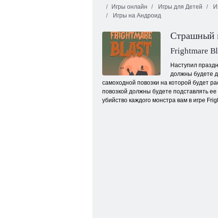
Игры онлайн
Игры для Детей
Иг
Игры на Андроид
Страшный 
Frightmare Bl
Наступил праздни
должны будете д
Сказочные питомцы связь
самоходной повозки на которой будет ра
повозкой должны будете подставлять ее 
убийство каждого монстра вам в игре Frigh