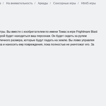
в
На внимательность
Аркады
Сенсорные игры
Html5 игры
ры. Вы вместе с изобретателем по имени Томас в игре Frightmare Blast
рой будет находиться ваш персонаж. Он будет сидеть за рулем
личного размера, которые будут падать на землю. Вы ловко управляя
а и наносить ему повреждения, пока полностью не уничтожат его. За