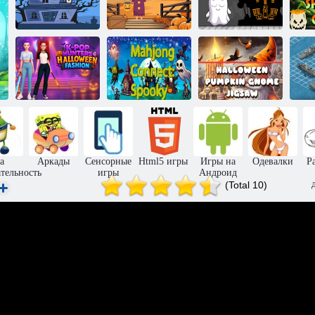
Найди
очаровательного
Побег из
Побег с
щенка,
призрачного
тыквенного
выпрашивающего
за
мяуканья
поля
сладости
па
Кейпоп-
охотницы на
демонов:
Маджонг:
Хэллоуинский
Хэллоуинская
Жуткие
тыквенный
мода
соединения
гном Пазл
а
Аркады
Сенсорные
Html5 игры
Игры на
Одевалки
Р
тельность
игры
Андроид
(Total 10)