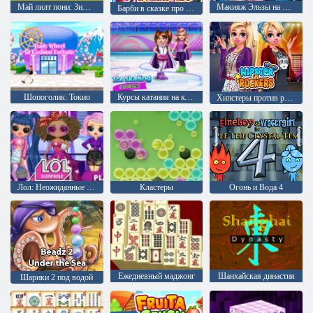
Май лилт пони: Зимняя мода 3
Макияж Эльзы на Новый год
Барби в сказке про русалку
Шопоголик: Токио
Курсы катания на коньках
Хипстеры против рокеров
Лол: Неожиданные миллениалы
Кластеры
Огонь и Вода 4
Ежедневный маджонг
Шанхайская династия
Шарики 2 под водой