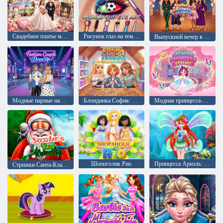
Свадебное платье мечты
Рисунок глаз на тему Чемпионата мира по футболу
Выпускной вечер в стиле Барби и её подруг
Модные парные наряды
Блондинка София: Браслет дружбы
Модная принцесса-стилист
Шопоголик Рио
Принцесса Ариэль: Винкс Стиль
Стрижки Санта-Клаусов