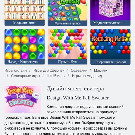
Маджонг линк
Маджонг темные измерения
Фруктовая давка
Назад в Конфетную страну: Эпизод 1
Пузырь Дух
Энергичные шарики
Игры онлайн
Игры для Девочек
Одевалки
Макияж
Сенсорные игры
Html5 игры
Игры на Андроид
Дизайн моего свитера
Design With Me Fall Sweater
Компания девушек подруг в теплый осенний
вечер решила отправиться на прогулку в
городской парк. Вы в игре Design With Me Fall Sweater поможете
девушкам подготовится к данному событию. Выбрав девушку вы
окажитесь в ее комнате. С помощью косметических средств вы должны
будете нанести на ее лицо макияж и затем сделать укладку волос в