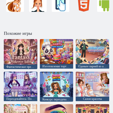
Похожие игры
Изготовление тортов для дня рождения
Оденьте парней из аниме
Фантастическое преображение
Переодевайтесь: Подбор наряда
Салон красоты
Конкурс переодеваний Дженнифер