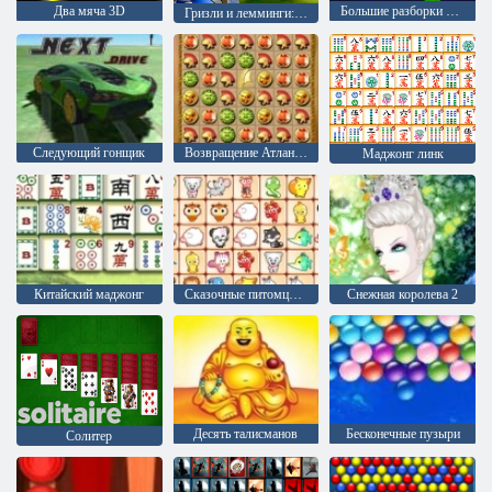
Два мяча 3D
Большие разборки с пузырями
Гризли и лемминги: запуск леммингов
Следующий гонщик
Возвращение Атлантиды
Маджонг линк
Китайский маджонг
Сказочные питомцы связь
Снежная королева 2
Десять талисманов
Бесконечные пузыри
Солитер