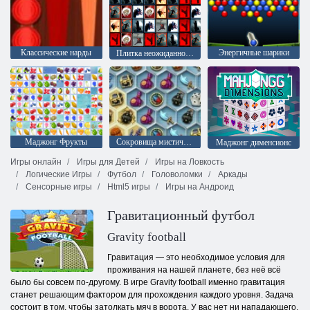
Классические нарды
Энергичные шарики
Плитка неожиданностей
Маджонг Фрукты
Сокровища мистического моря
Mаджонг дименсионс
Игры онлайн
Игры для Детей
Игры на Ловкость
Логические Игры
Футбол
Головоломки
Аркады
Сенсорные игры
Html5 игры
Игры на Андроид
Гравитационный футбол
Gravity football
Гравитация — это необходимое условия для
проживания на нашей планете, без неё всё
было бы совсем по-другому. В игре Gravity football именно гравитация
станет решающим фактором для прохождения каждого уровня. Задача
состоит в том, чтобы затолкать мяч в ворота. У вас нет ни нападающего,