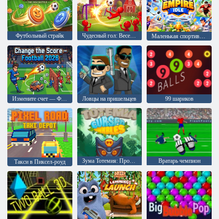
Футбольный страйк
Чудесный гол: Веселый футбольный удар
Маленькая спортивная империя
Измените счет — Футбол 2026
Ловцы на пришельцев
99 шариков
Зума Тотемия: Проклятые шарики
Вратарь чемпион
Такси в Пиксел-роуд