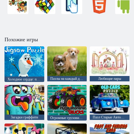
Похожие игры
Пазлы на каждый день
Любящие пары
Холодное сердце: пазлы
Загадки граффити
Пазл Старые Автомобили
Огромные грузовики монстры