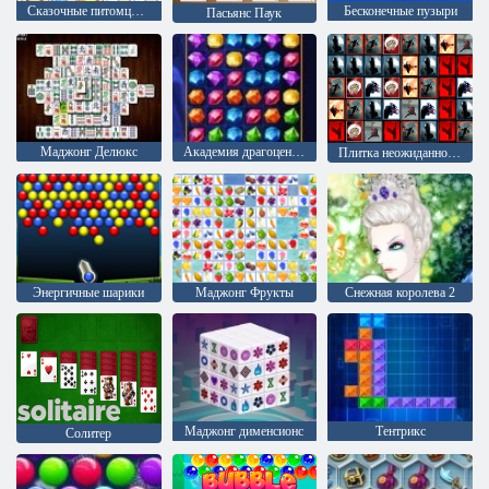
Сказочные питомцы связь
Бесконечные пузыри
Пасьянс Паук
Маджонг Делюкс
Академия драгоценного камня
Плитка неожиданностей
Энергичные шарики
Маджонг Фрукты
Снежная королева 2
Mаджонг дименсионс
Тентрикс
Солитер