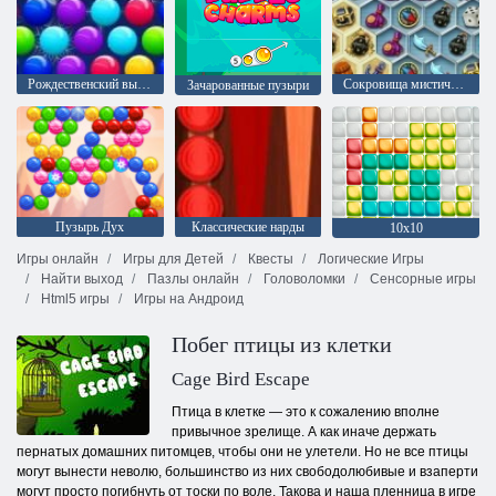
Рождественский выпуск: Забавные пузыри
Сокровища мистического моря
Зачарованные пузыри
Пузырь Дух
Классические нарды
10х10
Игры онлайн
Игры для Детей
Квесты
Логические Игры
Найти выход
Пазлы онлайн
Головоломки
Сенсорные игры
Html5 игры
Игры на Андроид
Побег птицы из клетки
Cage Bird Escape
Птица в клетке — это к сожалению вполне
привычное зрелище. А как иначе держать
пернатых домашних питомцев, чтобы они не улетели. Но не все птицы
могут вынести неволю, большинство из них свободолюбивые и взаперти
могут просто погибнуть от тоски по воле. Такова и наша пленница в игре