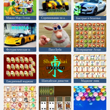
Микки Маус Головоломка пазл
Соревнования по автогонкам
Быстрые и бешеные: Пазл
Футуристические модели автомобилей
Пазл Буба
Возвращение Атлантиды
Шанхайская династия
Маджонг линк
Ежедневный маджонг