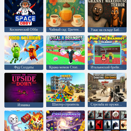
Космический Обби
Чайный сад: Цветение и заваривание
Ужас на складе Бабушки
Фуд Солдаты
Кража мемов Стопроцентный оригинал
Итальянский брейнрот Классика поиска
Шахтер-строитель
Стрельба из оружия на передовой
Изнанка