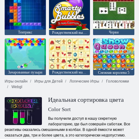
Тентрикс
Черви
Рождественский выпуск: Забавные пузыри
Зачарованные пузыри
Рождественский маджонг
Снежная королева 5
Игры онлайн
Игры для Детей
Логические Игры
Головоломки
Webgl
Идеальная сортировка цвета
Color Sort
Вы получили доступ в нашу секретную
лабораторию, где был совершён саботаж. Все
реактивы оказались смешанными в колбах. В одной ёмкости может
оказаться два, три и более цвета, а это категорически недопустимо.