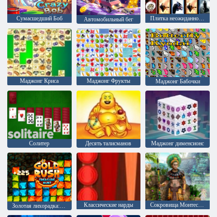
Сумасшедший Боб
Плитка неожиданностей
Автомобильный бег
Маджонг Криса
Маджонг Фрукты
Маджонг Бабочки
Солитер
Десять талисманов
Mаджонг дименсионс
Классические нарды
Сокровища Монтесумы 2
Золотая лихорадка: Охотник за сокровищами