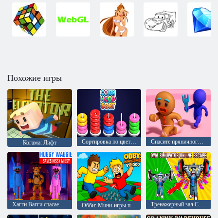
Похожие игры
Сортировка по цвету обручей
Спасите пряничного человечка
Когама: Лифт
Хагги Вагги спасает Кисси Мисси
Тренажерный зал Симулятор Онлайн Побег
Обби: Мини-игры против 1000