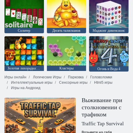
Солитер
Десять талисманов
Mаджонг дименсионс
Золотая лихорадка: Охотник за сокровищами
Кластеры
Огонь и Вода 4
Игры онлайн
Логические Игры
Парковка
Головоломки
Интеллектуальные игры
Сенсорные игры
Html5 игры
Игры на Андроид
Выживание при
столкновении с
трафиком
Traffic Tap Survival
Возьмите на себя