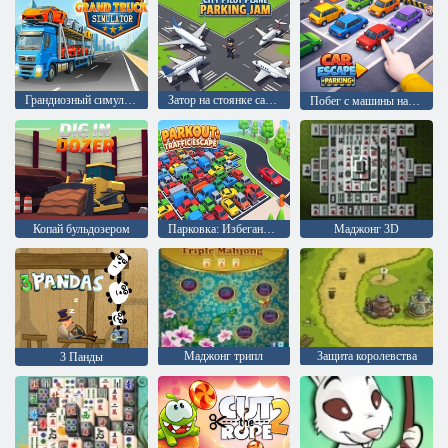
Грандиозный симулятор грузовика
Затор на стоянке самолётов Городской пилот
Побег с машины на парковке
Копай бульдозером
Парковка: Избегание пробок
Маджонг 3D
Маджонг трипл
Защита королевства
3 Панды