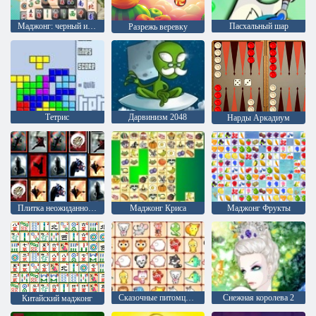
Маджонг: черный и белый
Пасхальный шар
Разрежь веревку
Тетрис
Дарвинизм 2048
Нарды Аркадиум
Плитка неожиданностей
Маджонг Криса
Маджонг Фрукты
Сказочные питомцы связь
Снежная королева 2
Китайский маджонг