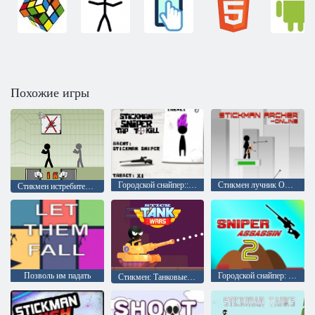
Похожие игры
Городской снайпер:: Сигнал, чтобы убить
Стикмен лучник Онлайн
Стикмен истребитель: Эпическая битва
Позволь им падать
Городской снайпер: Снайпер ассасин 2
Стикмен: Танковые войны