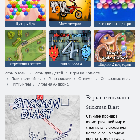
Пузырь Дух
Бесконечные пузыри
Мото экстрим
Игрушечная защита
Огонь и Вода 4
Шарики 2 под водой
Игры онлайн
Игры для Детей
Игры на Ловкость
Логические Игры
Головоломки
Стикмен
Сенсорные игры
Html5 игры
Игры на Андроид
Взрыв стикмана
Stickman Blast
Стикмен проник в
геометрический мир и
спрятался в укромном
месте, а ваша задача -
прогнать его оттуда, а