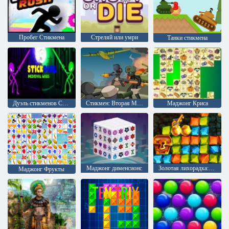
Пробег Стикмена
Стреляй или умри
Танки стикмена
Дуэль стикменов Средневековые войны
Стикмен: Вторая Мировая война
Маджонг Криса
Mаджонг дименсионс
Золотая лихорадка: Охотник за сокровищами
Маджонг Фрукты