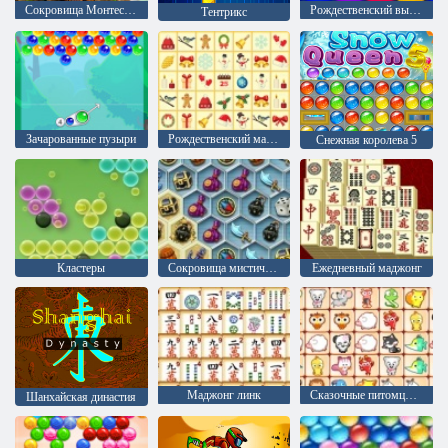
Сокровища Монтесумы 2
Рождественский выпуск: Забавные пузыри
Тентрикс
Зачарованные пузыри
Рождественский маджонг
Снежная королева 5
Кластеры
Сокровища мистического моря
Ежедневный маджонг
Маджонг линк
Сказочные питомцы связь
Шанхайская династия