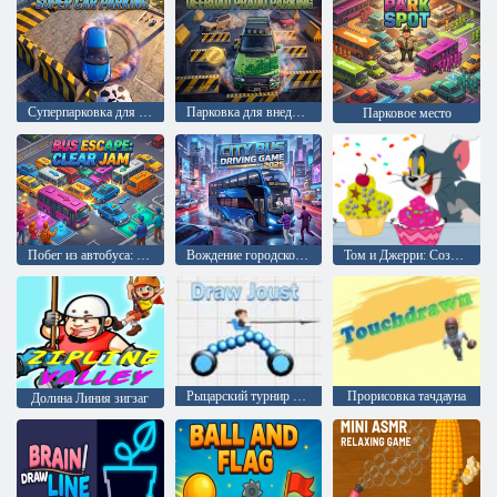
Суперпарковка для автомобилей
Парковка для внедорожников Prado
Парковое место
Побег из автобуса: Устранение затора
Вождение городского автобуса 2025
Том и Джерри: Создание сцен
Рыцарский турнир Рисование
Прорисовка тачдауна
Долина Линия зигзаг