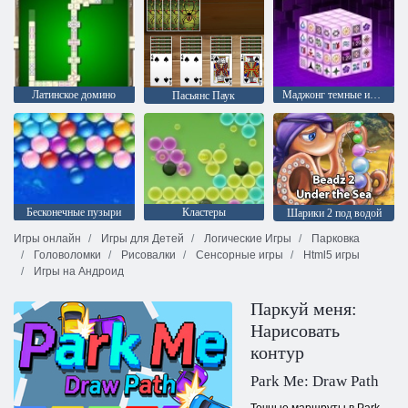
Латинское домино
Маджонг темные измерения
Пасьянс Паук
Бесконечные пузыри
Кластеры
Шарики 2 под водой
Игры онлайн
Игры для Детей
Логические Игры
Парковка
Головоломки
Рисовалки
Сенсорные игры
Html5 игры
Игры на Андроид
Паркуй меня:
Нарисовать
контур
Park Me: Draw Path