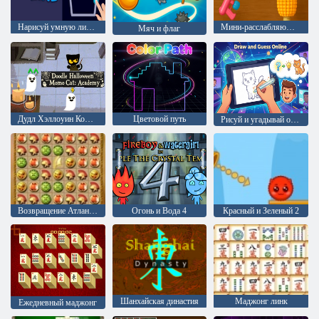
Нарисуй умную линию
Мини-расслабляющая ASMR-игра
Мяч и флаг
Дудл Хэллоуин Кошка Момо: Академия
Цветовой путь
Рисуй и угадывай онлайн
Возвращение Атлантиды
Огонь и Вода 4
Красный и Зеленый 2
Шанхайская династия
Маджонг линк
Ежедневный маджонг