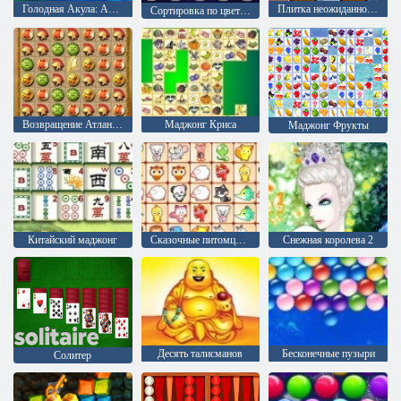
Голодная Акула: Арена
Плитка неожиданностей
Сортировка по цвету обручей
Возвращение Атлантиды
Маджонг Криса
Маджонг Фрукты
Китайский маджонг
Сказочные питомцы связь
Снежная королева 2
Десять талисманов
Бесконечные пузыри
Солитер