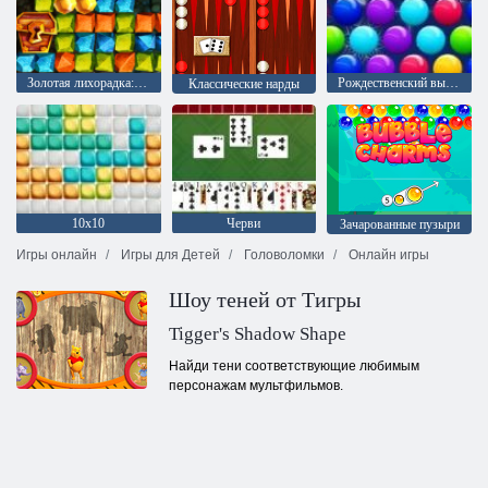
Золотая лихорадка: Охотник за сокровищами
Рождественский выпуск: Забавные пузыри
Классические нарды
10х10
Черви
Зачарованные пузыри
Игры онлайн
Игры для Детей
Головоломки
Онлайн игры
Шоу теней от Тигры
Tigger's Shadow Shape
Найди тени соответствующие любимым
персонажам мультфильмов.