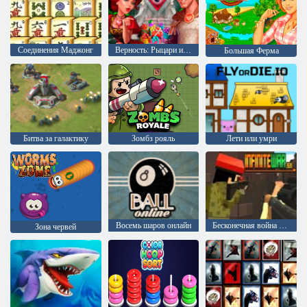
Соединения Маджонг
Верность: Рыцари и Принцессы
Большая Ферма
Битва за галактику
Зомбз рояль
Лети или умри
Восемь шаров онлайн
Бесконечная война 2020
Зона червей