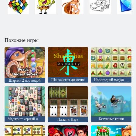
Похожие игры
Шанхайская династия
Новогодний маджонг: соедини пары
Шарики 2 под водой
Маджонг: черный и белый
Безумные гонки
Пасьянс Паук