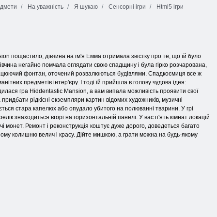
едмети
На уважність
Я шукаю
Сенсорні ігри
Html5 ігри
sion пощастило, дівчина на ім'я Емма отримала звістку про те, що їй було
івчина негайно помчала оглядати свою спадщину і була гірко розчарована,
працюючий фонтан, оточений розвалюються будівлями. Спадкоємиця все ж
нітних предметів інтер'єру. І тоді їй прийшла в голову чудова ідея:
дилася гра Hiddentastic Mansion, а вам випала можливість проявити свої
а придбати рідкісні екземпляри картин відомих художників, музичні
ється стара капелюх або опудало убитого на полюванні тварини. У грі
лік знаходиться вгорі на горизонтальній панелі. У вас п'ять кімнат локацій
чі монет. Ремонт і реконструкція коштує дуже дорого, доведеться багато
ому колишню велич і красу. Дійте мишкою, а грати можна на будь-якому