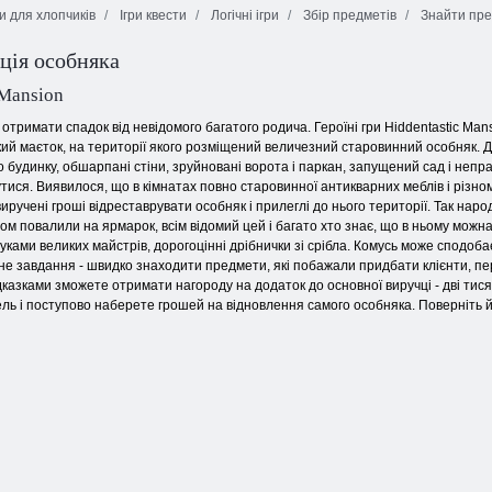
и для хлопчиків
Ігри квести
Логічні ігри
Збір предметів
Знайти пр
ція особняка
Маджонг
Інки: Пригоди
Фрукти
Маджонг лінк
 Mansion
и отримати спадок від невідомого багатого родича. Героїні гри Hiddentastic Man
ий маєток, на території якого розміщений величезний старовинний особняк. Д
о будинку, обшарпані стіни, зруйновані ворота і паркан, запущений сад і не
тися. Виявилося, що в кімнатах повно старовинної антикварних меблів і різнома
иручені гроші відреставрувати особняк і прилеглі до нього території. Так наро
пом повалили на ярмарок, всім відомий цей і багато хто знає, що в ньому можн
уками великих майстрів, дорогоцінні дрібнички зі срібла. Комусь може сподоба
тне завдання - швидко знаходити предмети, які побажали придбати клієнти, пере
казками зможете отримати нагороду на додаток до основної виручці - дві тися
ль і поступово наберете грошей на відновлення самого особняка. Поверніть й