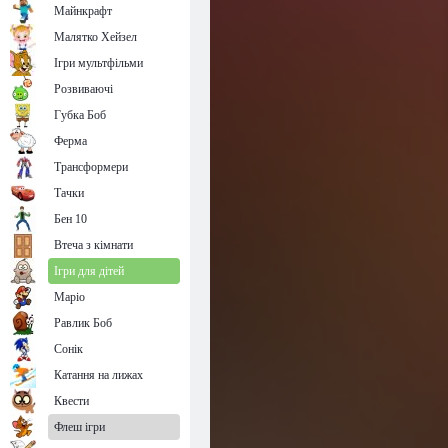
Майнкрафт
Малятко Хейзел
Ігри мультфільми
Розвиваючі
Губка Боб
Ферма
Трансформери
Тачки
Бен 10
Втеча з кімнати
Ігри для дітей
Маріо
Равлик Боб
Сонік
Катання на лижах
Квести
Флеш ігри