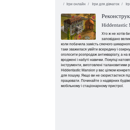
Ігри онлайн
Ігри для дівчаток
Ігр
Реконструк
Hiddentastic
Хто ж не хотів б
заповідано велик
коли побачила замість сяючого шикарног
Крадіжка в центрі міста
таки зважилася увійти всередину і озирну
оголосити розпродаж антикваріату, а на в
вроджені і набуті навички. Покупці натов
інструменти, виготовлені талановитими р
Hiddentastic Mansion у вас цілком конкре
для пошуку. Якщо ви не скористаєтеся під
працювати. Починайте з надвірних будіве
мобільному і стаціонарному пристрої.