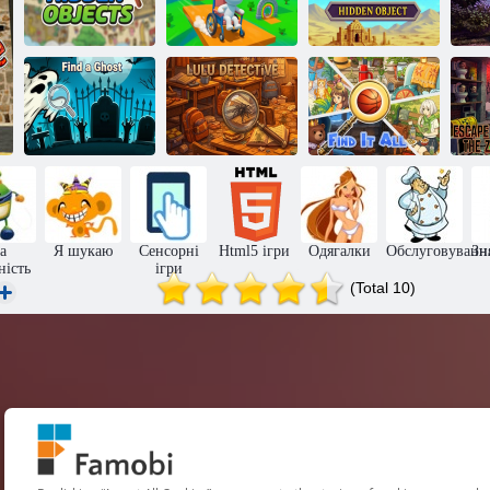
Майк,
загублений у
Знайдіть
Міні-ігри для
пустелі: гра
приховані
інвалідних
прихованих
об'
предмети
візків
предметів
Знайти примару
Лулу Детектив
Знайти все
В
а
Я шукаю
Сенсорні
Html5 ігри
Одягалки
Обслуговуванн
Зн
ність
ігри
(Total 10)