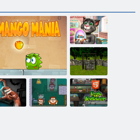
Хто говорить
Том: Кіндер
сюрприз
Висока мода:
подвійне
побачення
Втеча з
містичної
Спритні злодії
Грабіжник Боб
кімнати
Ам Ням: Манія манго
2
H5