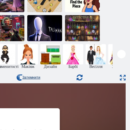
Історія
Приховані
кохання:
єкти: дівчина
Знайди
і кіт
Зіставте їх!
шматочок
Детектив X.
Знайти
захований
теча із Зони
Висока людина
предмет
я
аменитості
Макіяж
Дизайн
Барбі
Весілля
Зачіски
Затемнити