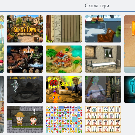
Схожі ігри
Сонячне місто
Пошук
Втеча з
Зелений парк:
предметів
заднього двору
втеча
Приховані
об'єкти:
піратські
Втеча з зимової
скарби
Ферма Тулі
хати null
Втеча з
Щаслива
темного
мавпочка:
Дім з
комори 3
рівень 234
привидами