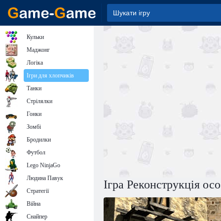
Кульки
Маджонг
Логіка
Ігри для хлопчиків
Танки
Стрілялки
Гонки
Зомбі
Бродилки
Футбол
Lego NinjaGo
Людина Павук
Ігра Реконструкція ос
Стратегії
Війна
Снайпер