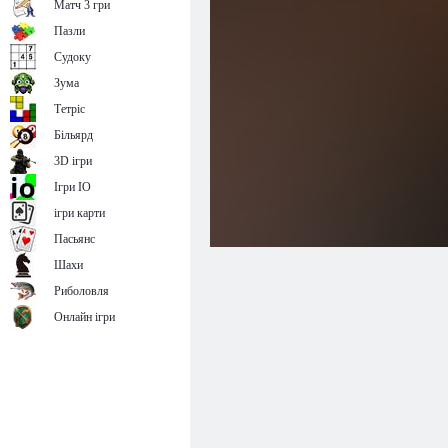
Матч 3 гри
Пазли
Судоку
Зума
Тетріс
Більярд
3D ігри
Ігри IO
ігри карти
Пасьянс
Шахи
Риболовля
Онлайн ігри