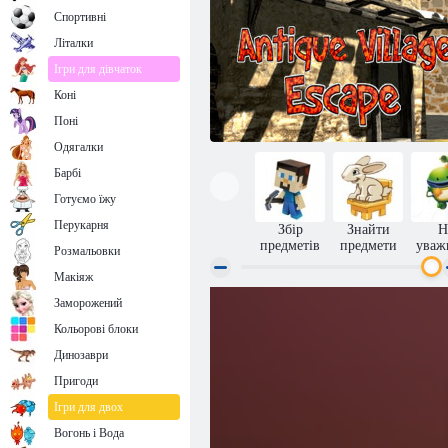
Спортивні
Літалки
Ігри для дівчаток
Коні
Поні
Одягалки
Барбі
Готуємо їжу
Перукарня
Збір
Знайти
Н
предметів
предмети
уваж
Розмальовки
Макіяж
Заморожений
Втеча з старовинної села null
Кольорові блоки
Динозаври
Пригоди
Ігри для двох
Вогонь і Вода