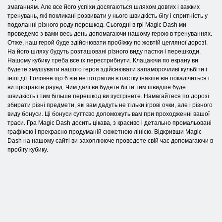
змаганням. Але все його успіхи досягаються шляхом довгих і важких
тренувань, які покликані розвивати у нього швидкість бігу і спритність у
подоланні різного роду перешкод. Сьогодні в грі Magic Dash ми
проведемо з вами весь день допомагаючи нашому герою в тренуваннях.
Отже, наш герой буде здійснювати пробіжку по жовтій цегляної дорозі.
На його шляху будуть розташовані різного виду пастки і перешкоди.
Нашому кубику треба все їх перестрибнути. Клацаючи по екрану ви
будете змушувати нашого героя здійснювати запаморочливі кульбіти і
інші дії. Головне що б він не потрапив в пастку інакше він покалічиться і
ви програєте раунд. Чим далі ви будете бігти тим швидше буде
швидкість і тим більше перешкод ви зустрінете. Намагайтеся по дорозі
збирати різні предмети, які вам дадуть не тільки ігрові очки, але і різного
виду бонуси. Ці бонуси суттєво допоможуть вам при проходженні вашої
траси. Гра Magic Dash досить цікава, з красиво і детально промальовані
графікою і прекрасно продуманій сюжетною лінією. Відкривши Magic
Dash на нашому сайті ви захоплююче проведете свій час допомагаючи в
пробігу кубику.