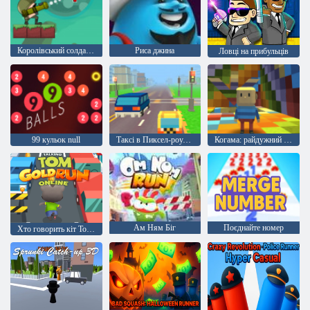
Королівський солдатів
Риса джина
Ловці на прибульців
99 кульок null
Таксі в Пиксел-роуд null
Когама: райдужний паркур
Ам Ням Біг
Поєднайте номер
Хто говорить кіт Том: Золотий біг онлайн