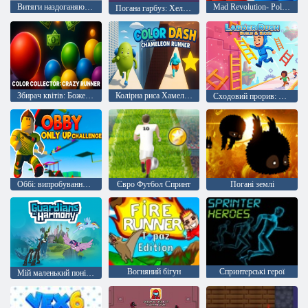
Витяги наздоганяють 3d
Mad Revolution- Police Run
Погана гарбуз: Хеллоуїн бігун
Збирач квітів: Божевільний бігун
Колірна риса Хамелеон Бігун
Сходовий прорив: будувати та бігти
Оббі: випробування тільки вгору
Євро Футбол Спринт
Погані землі
Вогняний бігун
Спринтерські герої
Мій маленький поні: Опікуни гармонії