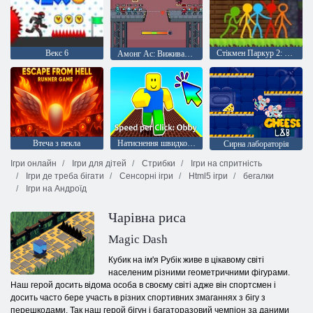
Векс 6
Стікмен Паркур 2: Щасливі Блок
Амонг Ас: Виживання 456, але це самозванець
Втеча з пекла
Натиснення швидкості: Оббі
Сирна лабораторія
Ігри онлайн
Ігри для дітей
Стрибки
Ігри на спритність
Ігри де треба бігати
Сенсорні ігри
Html5 ігри
бегалки
Ігри на Андроїд
Чарівна риса
Magic Dash
Кубик на ім'я Рубік живе в цікавому світі
населеним різними геометричними фігурами.
Наш герой досить відома особа в своєму світі адже він спортсмен і
досить часто бере участь в різних спортивних змаганнях з бігу з
перешкодами. Так наш герой бігун і багаторазовий чемпіон за даними