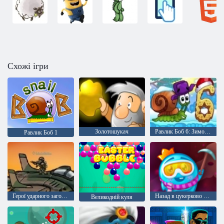
Схожі ігри
Золотошукач
Равлик Боб 6: Зимова казка
Равлик Боб 1
Герої ударного загону 1
Назад в цукерково країну 5: Шоколадна гора
Великодній куля