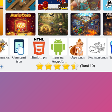
Золотий
Сокобан: Мега
рудник:
шахта
Різдвяний удар
Удар по золоту
М
Мисливець за
Божевільні
Ауричне ядро
скарбами
шахтарі
ошукач
Сенсорні
Html5 ігри
Ігри на
Одягалки
Розмальовки
Т
ігри
Андроїд
(Total 10)