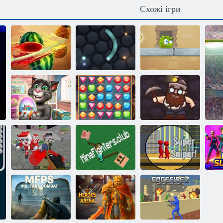
Схожі ігри
Фруктовий
Ам Ням: Манія
ніндзя
Слізер в.о.
манго
Хто говорить
Том: Кіндер
Полювання за
сюрприз
скарбами
Золотий рудник
Піксельні
війни:
Апокаліпсис
В
зомбі
Клуб забіяк
Супер Снайпер!