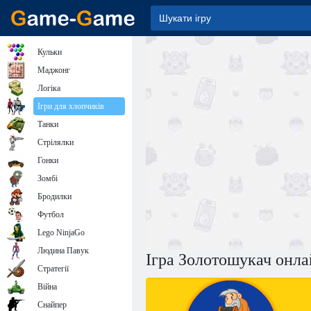
Кульки
Маджонг
Логіка
Ігри для хлопчиків
Танки
Стрілялки
Гонки
Зомбі
Бродилки
Футбол
Lego NinjaGo
Людина Павук
Ігра Золотошукач онл
Стратегії
Війна
Снайпер