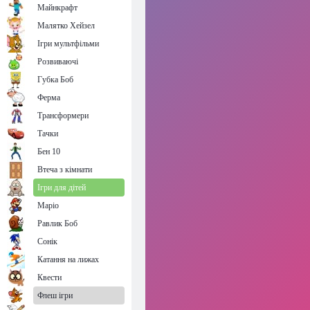
Майнкрафт
Малятко Хейзел
Ігри мультфільми
Розвиваючі
Губка Боб
Ферма
Трансформери
Тачки
Бен 10
Втеча з кімнати
Ігри для дітей
Маріо
Равлик Боб
Сонік
Катання на лижах
Квести
Флеш ігри