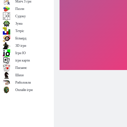
Матч 3 гри
Пазли
Судоку
Зума
Тетріс
Більярд
3D ігри
Ігри IO
ігри карти
Пасьянс
Шахи
Риболовля
Онлайн ігри