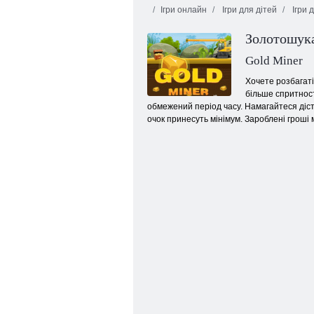
Ігри онлайн
Ігри для дітей
Ігри 
Золотошук
Gold Miner
Хочете розбагаті
більше спритност
обмежений період часу. Намагайтеся діста
100 м'ячів для гольфу
очок принесуть мінімум. Зароблені гроші