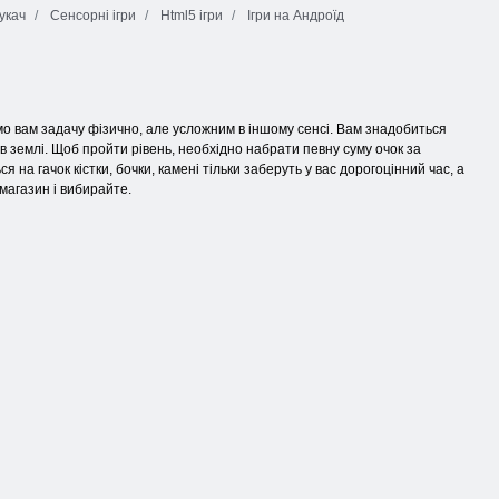
укач
Сенсорні ігри
Html5 ігри
Ігри на Андроїд
мо вам задачу фізично, але усложним в іншому сенсі. Вам знадобиться
в землі. Щоб пройти рівень, необхідно набрати певну суму очок за
а гачок кістки, бочки, камені тільки заберуть у вас дорогоцінний час, а
магазин і вибирайте.