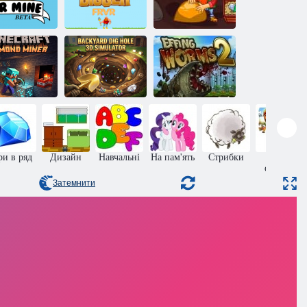
Золотошукач
істер мінер
Золотошукач
Джек
Майнкрафт
Симулятор
Алмазний
копання ями на
Сильний
Шахтар
задньому дворі
Черв'як 2
ри в ряд
Дизайн
Навчальні
На пам'ять
Стрибки
Пазли
онлайн
Затемнити