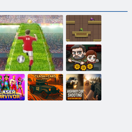
Перестрілка в
храмі
Останні вижили
Highway: Car
иживаючи з
CAR-CLASH:
Racing 3D
лазером
Євро Футбол Спринт
ARENA
Action 2025