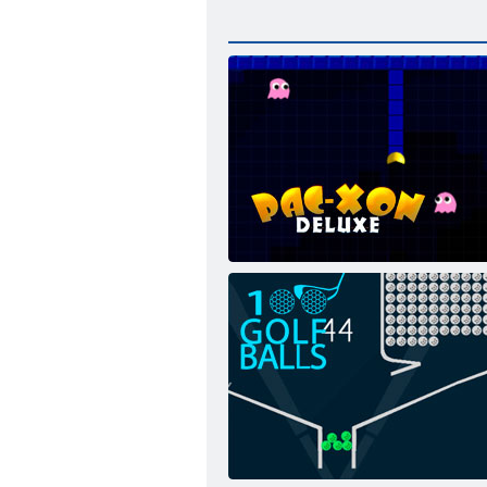
Пак-КСОНи. Герой повертається!