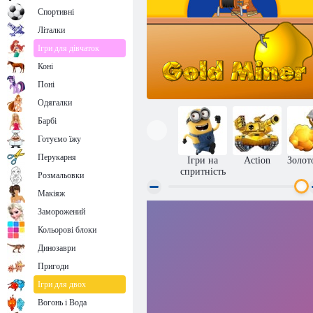
Спортивні
Літалки
Ігри для дівчаток
Коні
Поні
Одягалки
Барбі
Готуємо їжу
Перукарня
Ігри на
Action
Золот
спритність
Розмальовки
Макіяж
Заморожений
Золотошукач
Кольорові блоки
Динозаври
Пригоди
Ігри для двох
Вогонь і Вода