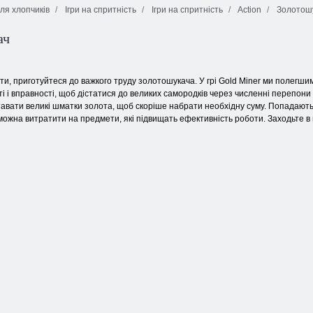
для хлопчиків
Ігри на спритність
Ігри на спритність
Action
Золотош
Багатокористувацький
шутер від
ач
першої особи
Вогонь на межі
Військовий бій
Герої Арени
2
ти, приготуйтеся до важкого труду золотошукача. У грі Gold Miner ми полегши
і і вправності, щоб дістатися до великих самородків через численні перепони 
вати великі шматки золота, щоб скоріше набрати необхідну суму. Попадаються н
 можна витратити на предмети, які підвищать ефективність роботи. Заходьте в 