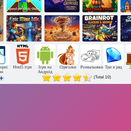
Cosmic
Натиснення
Grimoire –
швидкості:
космічний
К
Оббі
клікер
Випічка Tycoon
Брейнрот
Епічний
Голодний
Клікер та
видобуток
Торнадо
злиття
с
орні
Html5 ігри
Ігри на
Одягалки
Розмальовки
Три в ряд
ри
Андроїд
(Total 10)