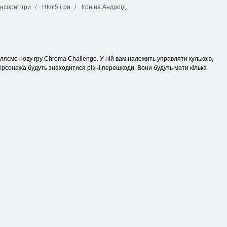
сорні ігри
Html5 ігри
Ігри на Андроїд
вляємо нову гру Chroma Challenge. У ній вам належить управляти кулькою,
ерсонажа будуть знаходитися різні перешкоди. Вони будуть мати кілька