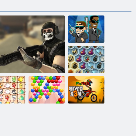
Ловці на
прибульців
Скарби
містичного
моря
Казкові
вихованці
Мотогонки
зв'язок
Замаскована сила
Пузир Дух
X3M