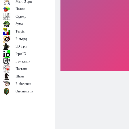
Матч 3 гри
Пазли
Судоку
Зума
Тетріс
Більярд
3D ігри
Ігри IO
ігри карти
Пасьянс
Шахи
Риболовля
Онлайн ігри