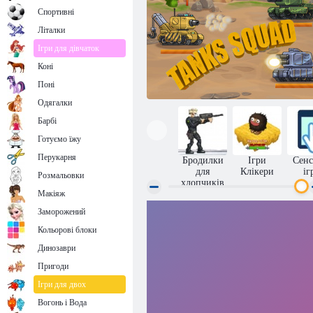
Спортивні
Літалки
Ігри для дівчаток
Коні
Поні
Одягалки
Барбі
Готуємо їжу
Перукарня
Бродилки
Ігри
Сенс
для
Клікери
іг
Розмальовки
хлопчиків
Макіяж
Заморожений
Загін танків
Кольорові блоки
Динозаври
Пригоди
Ігри для двох
Вогонь і Вода