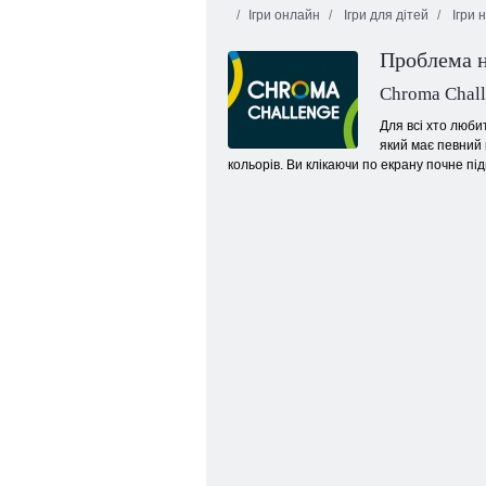
Ігри онлайн
Ігри для дітей
Ігри 
Проблема н
Chroma Chal
Для всі хто люби
який має певний 
кольорів. Ви клікаючи по екрану почне під
Когама: Ліфт