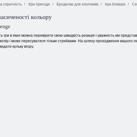
на спритність
Ігри пригоди
Бродилки для хлопчиків
Ігри Клікери
Сен
асиченості кольору
Нескінченні
Іграшкова
Вогонь та Вода
бульбашки
захист
4
lenge
ть гри в яких можна перевірити свою швидкість реакція і уважність ми предста
колір і може пересуватися тільки стрибками. На шляху проходження вашого п
кидати кульку вгору.