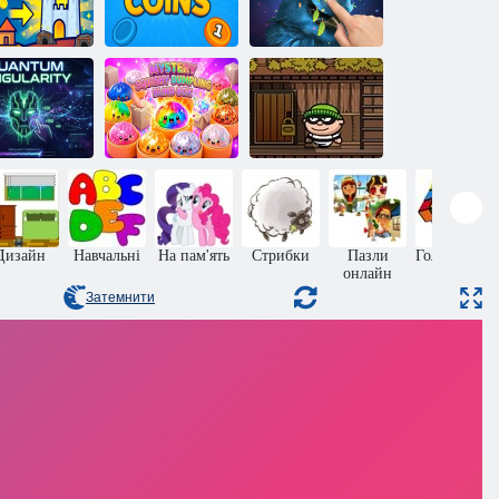
оролівство
Підкидання
Клікер із
Tab
монети
птахами
Загадковий
м'який
пельмень у
Квантова
закритій
Грабіжник Боб
ингулярність
коробці
1
Дизайн
Навчальні
На пам'ять
Стрибки
Пазли
Головоломк
онлайн
Затемнити