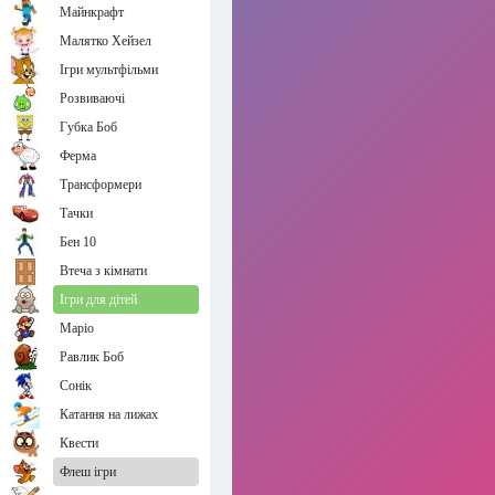
Майнкрафт
Малятко Хейзел
Ігри мультфільми
Розвиваючі
Губка Боб
Ферма
Трансформери
Тачки
Бен 10
Втеча з кімнати
Ігри для дітей
Маріо
Равлик Боб
Сонік
Катання на лижах
Квести
Флеш ігри