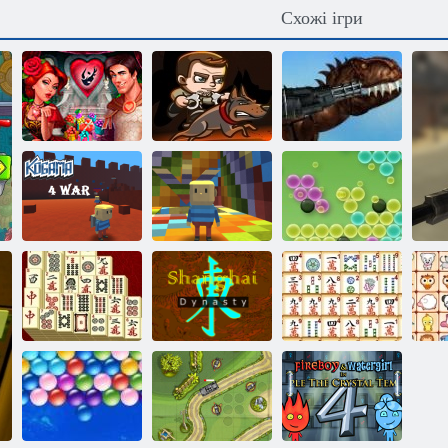
Схожі ігри
IPlayer:
Вірність:
Спритні злодії
Лицарі і
3: Караульна
Принцеси
служба
Рекс в Мексиці
Когама:
Когама:
Чотиристороння
райдужний
війна
паркур
Кластери
Щоденний
Шанхайська
маджонг
династія
Маджонг лінк