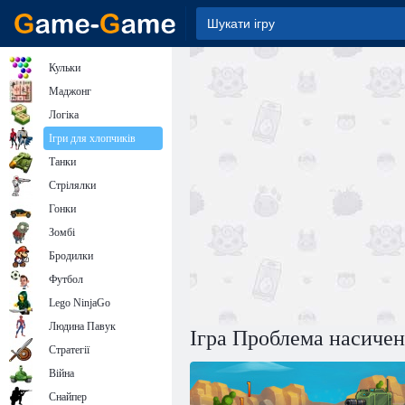
Кульки
Маджонг
Логіка
Ігри для хлопчиків
Танки
Стрілялки
Гонки
Зомбі
Бродилки
Футбол
Lego NinjaGo
Людина Павук
Ігра Проблема насичен
Стратегії
Війна
Снайпер