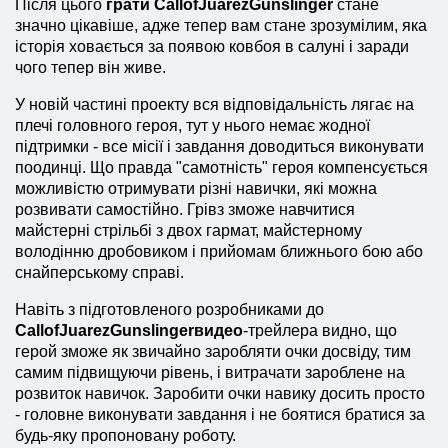
Після цього
грати
Call
of
Juarez
Gunslinger
стане
значно цікавіше, адже тепер вам стане зрозумілим, яка
історія ховається за появою ковбоя в салуні і заради
чого тепер він живе.
У новій частині проекту вся відповідальність лягає на
плечі головного героя, тут у нього немає жодної
підтримки - все місії і завдання доводиться виконувати
поодинці. Що правда "самотність" героя компенсується
можливістю отримувати різні навички, які можна
розвивати самостійно. Грівз зможе навчитися
майстерні стрільбі з двох гармат, майстерному
володінню дробовиком і прийомам ближнього бою або
снайперському справі.
Навіть з підготовленого розробниками до
Call
of
Juarez
Gunslinger
видео
-трейлера видно, що
герой зможе як звичайно заробляти очки досвіду, тим
самим підвищуючи рівень, і витрачати зароблене на
розвиток навичок. Заробити очки навику досить просто
- головне виконувати завдання і не боятися братися за
будь-яку пропоновану роботу.