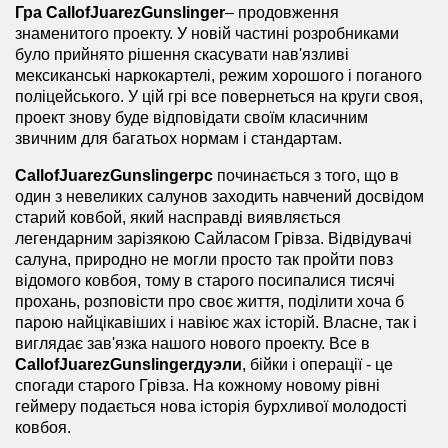
Гра
Call
of
Juarez
Gunslinger
– продовження
знаменитого проекту. У новій частині розробниками
було прийнято рішення скасувати нав'язливі
мексиканські наркокартелі, режим хорошого і поганого
поліцейського. У цій грі все повернеться на круги своя,
проект знову буде відповідати своїм класичним
звичним для багатьох нормам і стандартам.
Call
of
Juarez
Gunslinger
рс
починається з того, що в
один з невеликих салунов заходить навчений досвідом
старий ковбой, який насправді виявляється
легендарним зарізякою Сайласом Грівза. Відвідувачі
салуна, природно не могли просто так пройти повз
відомого ковбоя, тому в старого посипалися тисячі
прохань, розповісти про своє життя, поділити хоча б
парою найцікавіших і навіює жах історій. Власне, так і
виглядає зав'язка нашого нового проекту. Все в
Call
of
Juarez
Gunslinger
дуэли
, бійки і операції - це
спогади старого Грівза. На кожному новому рівні
геймеру подається нова історія бурхливої ​​молодості
ковбоя.