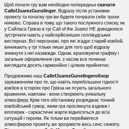
Щоб почати гру вам необхідно попередньо
скачати
Call
of
Juarez
Gunslinger
. Відразу після установки
проекту та початку гри ви будете почувати себе трохи
ніяково. Справа в тому, що такого послужного списку, як
у Сайласа Грівза в грі
Call
of
the
Juarez
НЕ доводилося
зустрічати навіть у найсерйозніших голлівудських
вестернах. Всі персонажі, про які згадує старий ковбой,
виникають у грі тільки лише для того щоб відразу
зникнути з неї назавжди. Однак, враховуючи графіку і
загальне оформлення гри, з часом все починає
виглядати досить гармонійно і цілком прийнятно.
Продовжимо наш
Call
of
Juarez
Gunslinger
обзор
зауваженням про те, що навіть перебільшені гідності
ковбоя в історіях про Грівза не псують загального
враження, навпаки - вони створюють унікальну
атмосферу. Крім того обстановку розряджає тонкий
ковбойський гумор, яким гра просякнута вздовж і
впоперек - саркастичні жарти відносяться до всіх
ситуацій і героям. Як тільки ви перейметеся
атмосферою проекту, ви зрозумієте весь сенс сюжету.