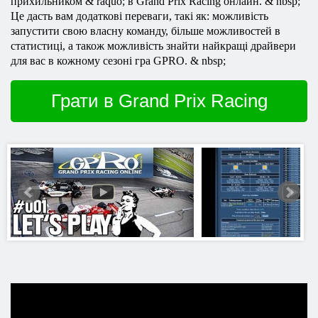
прихильником & raquo; в Grand Prix Racing онлайн. & nbsp;
Це дасть вам додаткові переваги, такі як: можливість
запустити свою власну команду, більше можливостей в
статистиці, а також можливість знайти найкращі драйвери
для вас в кожному сезоні гра GPRO. & nbsp;
Грати в Grand Prix Racing