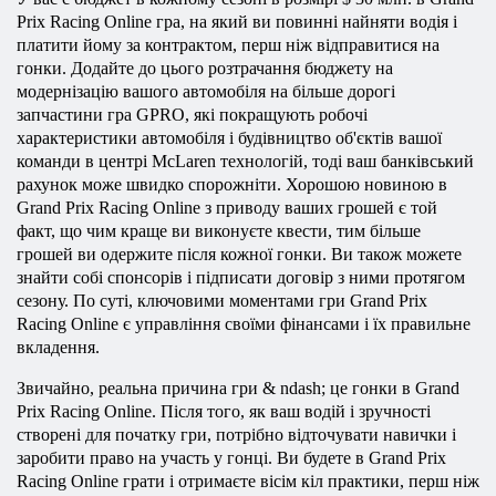
Prix Racing Online гра, на який ви повинні найняти водія і
платити йому за контрактом, перш ніж відправитися на
гонки. Додайте до цього розтрачання бюджету на
модернізацію вашого автомобіля на більше дорогі
запчастини гра GPRO, які покращують робочі
характеристики автомобіля і будівництво об'єктів вашої
команди в центрі McLaren технологій, тоді ваш банківський
рахунок може швидко спорожніти. Хорошою новиною в
Grand Prix Racing Online з приводу ваших грошей є той
факт, що чим краще ви виконуєте квести, тим більше
грошей ви одержите після кожної гонки. Ви також можете
знайти собі спонсорів і підписати договір з ними протягом
сезону. По суті, ключовими моментами гри Grand Prix
Racing Online є управління своїми фінансами і їх правильне
вкладення.
Звичайно, реальна причина гри & ndash; це гонки в Grand
Prix Racing Online. Після того, як ваш водій і зручності
створені для початку гри, потрібно відточувати навички і
заробити право на участь у гонці. Ви будете в Grand Prix
Racing Online грати і отримаєте вісім кіл практики, перш ніж