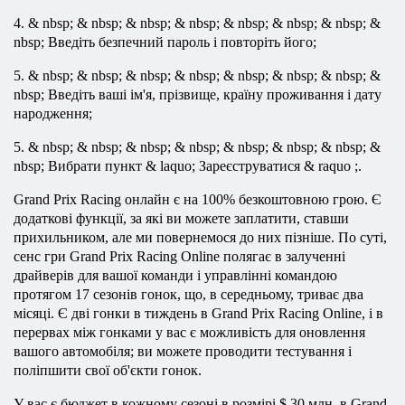
4. & nbsp; & nbsp; & nbsp; & nbsp; & nbsp; & nbsp; & nbsp; &
nbsp; Введіть безпечний пароль і повторіть його;
5. & nbsp; & nbsp; & nbsp; & nbsp; & nbsp; & nbsp; & nbsp; &
nbsp; Введіть ваші ім'я, прізвище, країну проживання і дату
народження;
5. & nbsp; & nbsp; & nbsp; & nbsp; & nbsp; & nbsp; & nbsp; &
nbsp; Вибрати пункт & laquo; Зареєструватися & raquo ;.
Grand Prix Racing онлайн є на 100% безкоштовною грою. Є
додаткові функції, за які ви можете заплатити, ставши
прихильником, але ми повернемося до них пізніше. По суті,
сенс гри Grand Prix Racing Online полягає в залученні
драйверів для вашої команди і управлінні командою
протягом 17 сезонів гонок, що, в середньому, триває два
місяці. Є дві гонки в тиждень в Grand Prix Racing Online, і в
перервах між гонками у вас є можливість для оновлення
вашого автомобіля; ви можете проводити тестування і
поліпшити свої об'єкти гонок.
У вас є бюджет в кожному сезоні в розмірі $ 30 млн. в Grand