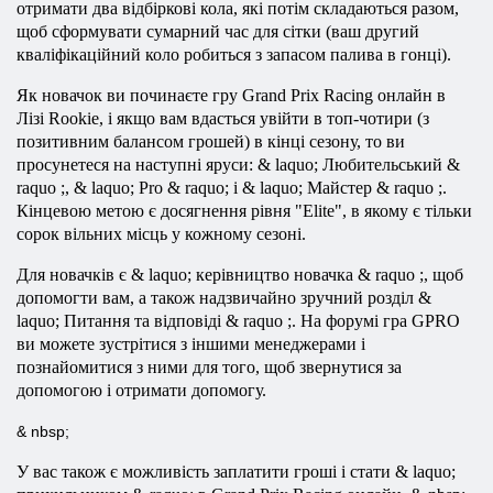
отримати два відбіркові кола, які потім складаються разом,
щоб сформувати сумарний час для сітки (ваш другий
кваліфікаційний коло робиться з запасом палива в гонці).
Як новачок ви починаєте гру Grand Prix Racing онлайн в
Лізі Rookie, і якщо вам вдасться увійти в топ-чотири (з
позитивним балансом грошей) в кінці сезону, то ви
просунетеся на наступні яруси: & laquo; Любительський &
raquo ;, & laquo; Pro & raquo; і & laquo; Майстер & raquo ;.
Кінцевою метою є досягнення рівня "Elite", в якому є тільки
сорок вільних місць у кожному сезоні.
Для новачків є & laquo; керівництво новачка & raquo ;, щоб
допомогти вам, а також надзвичайно зручний розділ &
laquo; Питання та відповіді & raquo ;. На форумі гра GPRO
ви можете зустрітися з іншими менеджерами і
познайомитися з ними для того, щоб звернутися за
допомогою і отримати допомогу.
& nbsp;
У вас також є можливість заплатити гроші і стати & laquo;