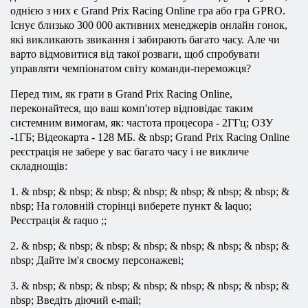
однією з них є Grand Prix Racing Online гра або гра GPRO.
Існує близько 300 000 активних менеджерів онлайн гонок,
які викликають звикання і забирають багато часу. Але чи
варто відмовитися від такої розваги, щоб спробувати
управляти чемпіонатом світу команди-переможця?
Перед тим, як грати в Grand Prix Racing Online,
переконайтеся, що ваш комп'ютер відповідає таким
системним вимогам, як: частота процесора - 2ГГц; ОЗУ
-1ГБ; Відеокарта - 128 МБ. & nbsp; Grand Prix Racing Online
реєстрація не забере у вас багато часу і не викличе
складнощів:
1. & nbsp; & nbsp; & nbsp; & nbsp; & nbsp; & nbsp; & nbsp; &
nbsp; На головній сторінці виберете пункт & laquo;
Реєстрація & raquo ;;
2. & nbsp; & nbsp; & nbsp; & nbsp; & nbsp; & nbsp; & nbsp; &
nbsp; Дайте ім'я своєму персонажеві;
3. & nbsp; & nbsp; & nbsp; & nbsp; & nbsp; & nbsp; & nbsp; &
nbsp; Введіть діючий e-mail;