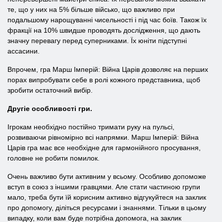
те, що у них на 5% більше військо, що важливо при
подальшому нарощуванні чисельності і під час боїв. Також їх
фракції на 10% швидше проводять дослідження, що дають
значну перевагу перед суперниками. Їх юніти підступні
ассасини.
Впрочем, гра Марш Імперій: Війна Царів дозволяє на перших
порах випробувати себе в ролі кожного представника, щоб
зробити остаточний вибір.
Другіе особливості гри.
Ігрокам необхідно постійно тримати руку на пульсі,
розвиваючи рівномірно всі напрямки. Марш Імперій: Війна
Царів гра має все необхідне для гармонійного просування,
головне не робити помилок.
Очень важливо бути активним у всьому. Особливо допоможе
вступ в союз з іншими гравцями. Але стати частиною групи
мало, треба бути їй корисним активно відгукуйтеся на заклик
про допомогу, діліться ресурсами і знаннями. Тільки в цьому
випадку, коли вам буде потрібна допомога, на заклик