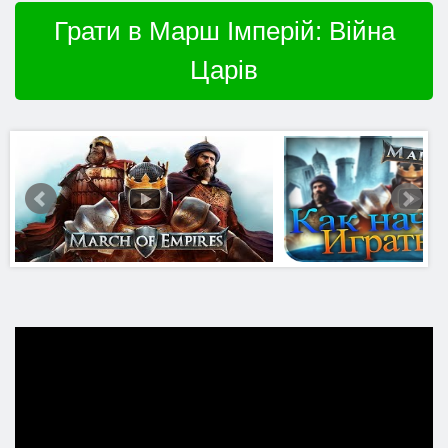
Грати в Марш Імперій: Війна
Царів