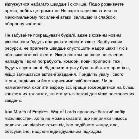
відгукнутися набагато швидше і охочіше. Якщо розвиваєте
армію, робіть це грамотно. Не варто зациклюватися на
максимальному посиленні атаки, залишаючи слабкою
оборонну частина.
Не забувайте покращувати будівлі, адже з кожним новим
рівнем вони будуть працювати ефективніше. Здобуваючи
ресурси, не прагнете швидше спустошити надра шахт і лісів
або виконати всі квести. Якщо раптом на ваше поселення
нападуть і вони пограбують, комори, повні припасів, теж
будуть спустошені. Відновити втрату буде набагато простіше,
якщо залишаться активні завдання. Приділіть увагу і свого
героя, наділивши його корисними здібностями. Чи не
намагайтеся охопити відразу всі, краще зосередитися на більш
конкретних талантах, які стануть в нагоді для чітко поставлених
завдань.
Ігра March of Empires: War of Lords пропонує багатий вибір
можливостей. Хоча не можна сказати, що напрямки чимось
радикально відрізняються від ігор подібного жанру, але,
безсумнівно, наділені індивідуальним підходом.