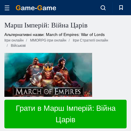
Марш Імперій: Війна Царів
Альтернативні назви: March of Empires: War of Lords
Ігри онлайн
MMORPG ігри онлайн
Ігри Стратегії онлайн
Військові
Грати в Марш Імперій: Війна
Царів