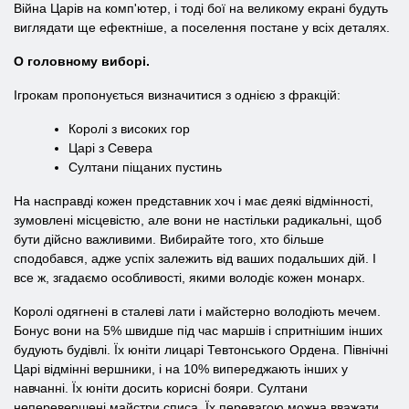
Війна Царів на комп'ютер, і тоді бої на великому екрані будуть
виглядати ще ефектніше, а поселення постане у всіх деталях.
О головному виборі.
Ігрокам пропонується визначитися з однією з фракцій:
Королі з високих гор
Царі з Севера
Султани піщаних пустинь
На насправді кожен представник хоч і має деякі відмінності,
зумовлені місцевістю, але вони не настільки радикальні, щоб
бути дійсно важливими. Вибирайте того, хто більше
сподобався, адже успіх залежить від ваших подальших дій. І
все ж, згадаємо особливості, якими володіє кожен монарх.
Королі одягнені в сталеві лати і майстерно володіють мечем.
Бонус вони на 5% швидше під час маршів і спритнішим інших
будують будівлі. Їх юніти лицарі Тевтонського Ордена. Північні
Царі відмінні вершники, і на 10% випереджають інших у
навчанні. Їх юніти досить корисні бояри. Султани
неперевершені майстри списа. Їх перевагою можна вважати