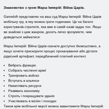
Знакомство з грою Марш Імперій: Війна Царів.
Gameloft представляє на ваш суд Марш Імперій: Війна Царів
мобільну гру, в яку можна грати годинами. Це на багато
користувачів стратегія, яка вже в самій назві задає тон. Якщо
ви знайомі з цим жанром, досить легко зрозумієте, чим
доведеться займатися:
Марш Імперій: Війна Царів скачати доступно безкоштовно, а
якщо хочете прискорити процес прокачування або дістати
рідкісний артефакт, передбачений платний контент.
Вибрать фракцію
Собірать численні арміі
Треніровать войско
Вступать в альянси
Накаплівать ресурси
Развівать економіку
Строіть і покращувати зданія
Участвовать в місіях і походах
Також крім мобільної версії можна завантажити Марш Імперій: