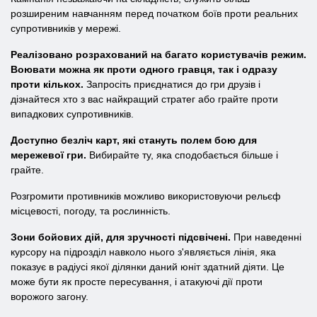
розширеним навчанням перед початком боїв проти реальних
супротивників у мережі.
Реалізовано розрахований на багато користувачів режим.
Воювати можна як проти одного гравця, так і одразу
проти кількох.
Запросіть приєднатися до гри друзів і
дізнайтеся хто з вас найкращий стратег або грайте проти
випадкових супротивників.
Доступно безліч карт, які стануть полем бою для
мережевої гри.
Вибирайте ту, яка сподобається більше і
грайте.
Розгромити противників можливо використовуючи рельєф
місцевості, погоду, та рослинність.
Зони бойових дій, для зручності підсвічені.
При наведенні
курсору на підрозділ навколо нього з'являється лінія, яка
показує в радіусі якої ділянки даний юніт здатний діяти. Це
може бути як просте пересування, і атакуючі дії проти
ворожого загону.