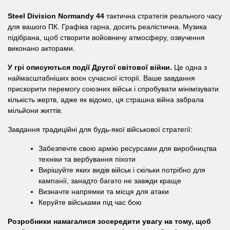
Steel Division Normandy 44
тактична стратегія реального часу
для вашого ПК. Графіка гарна, досить реалістична. Музика
підібрана, щоб створити войовничу атмосферу, озвучення
виконано акторами.
У грі описуються події Другої світової війни.
Це одна з
наймасштабніших воєн сучасної історії. Ваше завдання
прискорити перемогу союзних військ і спробувати мінімізувати
кількість жертв, адже як відомо, ця страшна війна забрала
мільйони життів.
Завдання традиційні для будь-якої військової стратегії:
Забезпечте свою армію ресурсами для виробництва
техніки та вербування піхоти
Вирішуйте яких видів військ і скільки потрібно для
кампанії, занадто багато не завжди краще
Визначте напрямки та місця для атаки
Керуйте військами під час бою
Розробники намагалися зосередити увагу на тому, щоб