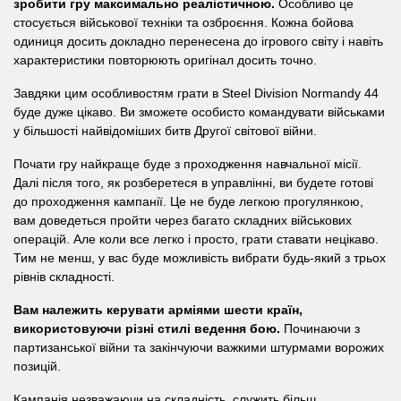
зробити гру максимально реалістичною.
Особливо це
стосується військової техніки та озброєння. Кожна бойова
одиниця досить докладно перенесена до ігрового світу і навіть
характеристики повторюють оригінал досить точно.
Завдяки цим особливостям грати в Steel Division Normandy 44
буде дуже цікаво. Ви зможете особисто командувати військами
у більшості найвідоміших битв Другої світової війни.
Почати гру найкраще буде з проходження навчальної місії.
Далі після того, як розберетеся в управлінні, ви будете готові
до проходження кампанії. Це не буде легкою прогулянкою,
вам доведеться пройти через багато складних військових
операцій. Але коли все легко і просто, грати ставати нецікаво.
Тим не менш, у вас буде можливість вибрати будь-який з трьох
рівнів складності.
Вам належить керувати арміями шести країн,
використовуючи різні стилі ведення бою.
Починаючи з
партизанської війни та закінчуючи важкими штурмами ворожих
позицій.
Кампанія незважаючи на складність, служить більш