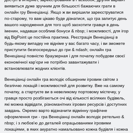
виявиться дуже зручним для більшості бажаючих грати в
онлайн гру Венеціанці. Якщо ж ви вирішили зареєструватися
по-старому, то вам цікаво буде дізнатися, що гра запитує день
вашого народження для того щоб заохотити гравця в день
іменин, надавши особливі бонуси & nbsp; і можливості, для ігор
від BigPoint це постійна практика. Реєстрація Венеціанці в
будь-якому випадку не відніме у вас багато часу, і ви зможете
приступити безпосередньо до гри & ndash; онлайн гра
Венеціанці повністю браузерная і для початку побудови своєї
економічної кар'єри не потрібно завантажувати і
встановлювати жодних клієнтів.
Венеціанці онлайн гра володіє обширним ігровим світом з
безліччю локацій і можливостей для розвитку. Вже на самому
початку, а стартуєте ви в невеликому портовому містечку, у
гравця просто розбігаються очі від кількості всіляких будівель,
які можна відвідати, різноманітних ігрових ресурсів і доступних
завдань. Окремо варто відзначити відмінну графічне
оформлення гри - гра Венеціанці онлайн володіє ретельно &
nbsp; і з любов'ю до деталей опрацьованими ігровими
локаціями, в яких акуратно намальовано кожна будівля і кожна