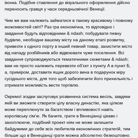
іконка. Подібне ставлення до візуального оформлення дійсно
переносить гравця у часи середньовічної Венеції.
Чим же вам належить займатися в такому красивому і повному
можливостей світі? Раз гра економічна, то відповідно і
завдання будуть відповідними & ndash; побудувати певну
будівлю, необхідне вашому місту на даному етапі розвитку,
привезти з одного порту в інший певний товар, захистити місто
від нападу розбійників або відвоювати чуже поселення. Всі
завдання супроводжуються тематичними сюжетами & ndash;
вам не просто належить перевезти об'єкт з пункту А в пункт Б,
а, приміром, доставити ящик дорого вина в подарунок міру
сусіднього міста, для того щоб забезпечити його прихильність і
отримати можливість вести торгівлю.
Окремої згадки заслуговує розвинена система весіль, завдяки
якій ви зможете створити цілу власну династію, яка цілком
може переплюнути за багатством і впливовості навіть
королівську сім'ю. Як бачите, грати в Венеціанці цікаво і
захоплююче, подібний проект ніяк не може залишити
байдужими до себе всіх любителів економічних стратегій, тим
більше що в Венеціанці грати можна абсолютно безкоштовно.