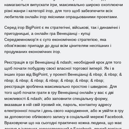
намагаються випускати ігри, максимально широко охоплюючи
різні жанри і категорії ігор, для того щоб забезпечити всіх
любителів онлайн ігор якісними опрацьованими проектами.
Серед ігор BigPoint є як стратегічні, військові, так і динамічні і
пригодницькі, а онлайн гра Венеціанці - купці
Середземномор'я є суто економічною стратегією, яка
обов'язково припаде до душі всім цінителям неспішних і
продуманих економічних ігор.
Реєстрація в грі Венеціанці & ndash; необхідний крок для того
щоб почати побудову своєї власної торгової імперії. Як і в
інших іграх від BigPoint, у проекті Венеціанці & nbsp; & nbsp; &
nbsp; & nbsp; & nbsp; & nbsp; & nbsp; & nbsp; & nbsp;
реєстрація зроблена максимально простою і швидкою. Для
того щоб почати грати в гру Венеціанці онлайн у вас є дві
можливості & ndash; або заповнити спеціальну форму,
вказавши в ній свій ігровий нік, пароль, контактну адресу
електронної пошти і день свого народження, або ж увійти в гру
за допомогою облікового запису в соціальній мережі Facebook.
Враховуючи що на сьогодні практично кожна людина, що має
доступ в інтернет, зареєстрований в Facebook, другий варіант