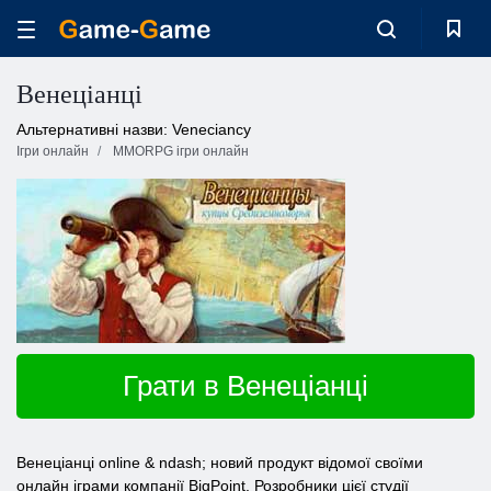
Венеціанці
Альтернативні назви: Veneciancy
Ігри онлайн
MMORPG ігри онлайн
Грати в Венеціанці
Венеціанці online & ndash; новий продукт відомої своїми
онлайн іграми компанії BigPoint. Розробники цієї студії