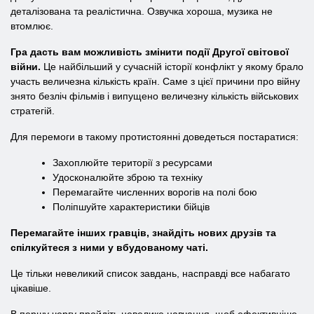
деталізована та реалістична. Озвучка хороша, музика не
втомлює.
Гра дасть вам можливість змінити події Другої світової
війни.
Це найбільший у сучасній історії конфлікт у якому брало
участь величезна кількість країн. Саме з цієї причини про війну
знято безліч фільмів і випущено величезну кількість військових
стратегій.
Для перемоги в такому протистоянні доведеться постаратися:
Захоплюйте території з ресурсами
Удосконалюйте зброю та техніку
Перемагайте численних ворогів на полі бою
Поліпшуйте характеристики бійців
Перемагайте інших гравців, знайдіть нових друзів та
спілкуйтеся з ними у вбудованому чаті.
Це тільки невеликий список завдань, насправді все набагато
цікавіше.