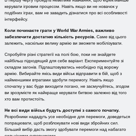
В першу чергу пройдіть невелике навчання, щоб ефективніше
керувати ігровим процесом. Навіть якщо ви не новачок у
подібних іграх, вам не завадить дізнатися про всі особливості
інтерфейсу.
Коли починаєте грати у World War Armies, важливо
забезпечити достатню кількість ресурсів.
Саме від цього
залежить, наскільки велику армію ви зможете мобілізувати.
Спробуйте різні стратегії на полі бою, поки не знайдете
найбільш підходящий для себе варіант. Експериментуйте зі
складом загонів. Підлаштовуватись необхідно під ворожу
армію. Вибирайте якісь види військ відправити в бій, щоб з
найменшими втратами здобути перемогу. Навіть якщо
спочатку у вас буде виходити погано, не засмучуйтесь, згодом
ви зрозумієте як найкраще керувати битвою залежно від того
хто вам протистоїть.
Не всі види військ будуть доступні з самого початку.
Розробники нададуть усе необхідне для перемоги, доведеться
попрацювати, щоб розблокувати нові види збройних сил.
Більший вибір дасть змогу здобувати перемоги над набагато
сильнішими суперниками.