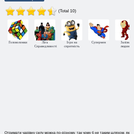
(Total 10)
Головоломки
Ліга
Ігри на
Супермен
Залізна
Справедливості
спритність
людина
Отримати чарівну силу можна по-різному, так чому б не таким шляхом, як