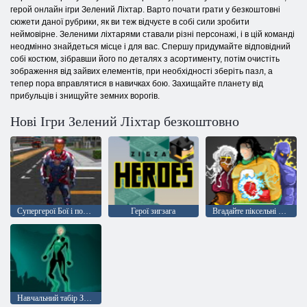
герой онлайн ігри Зелений Ліхтар. Варто почати грати у безкоштовні
сюжети даної рубрики, як ви теж відчуєте в собі сили зробити
неймовірне. Зеленими ліхтарями ставали різні персонажі, і в цій команді
неодмінно знайдеться місце і для вас. Спершу придумайте відповідний
собі костюм, зібравши його по деталях з асортименту, потім очистіть
зображення від зайвих елементів, при необхідності зберіть пазл, а
тепер пора вправлятися в навичках бою. Захищайте планету від
прибульців і знищуйте земних ворогів.
Нові Ігри Зелений Ліхтар безкоштовно
Супергерої Бої і польоти
Герої зигзага
Вгадайте піксельні комікси
Навчальний табір Зелений ліхтар