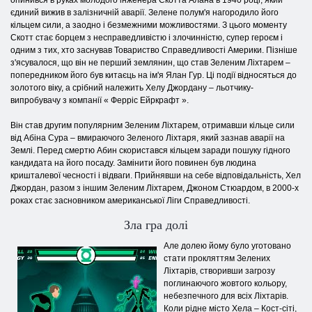
опинився в руках молодого інженера Скотта Алана в 1940 році, який
єдиний вижив в залізничній аварії. Зелене полум'я нагородило його
кільцем сили, а заодно і безмежними можливостями. З цього моменту
Скотт стає борцем з несправедливістю і злочинністю, супер героєм і
одним з тих, хто заснував Товариство Справедливості Америки. Пізніше
з'ясувалося, що він не перший землянин, що став Зеленим Ліхтарем –
попередником його був китаєць на ім'я Ялан Гур. Ці події відносяться до
золотого віку, а срібний належить Хелу Джордану – льотчику-
випробувачу з компанії « Ферріс Ейркрафт ».
Він став другим популярним Зеленим Ліхтарем, отримавши кільце сили
від Абіна Сура – вмираючого Зеленого Ліхтаря, який зазнав аварії на
Землі. Перед смертю Абин скористався кільцем заради пошуку гідного
кандидата на його посаду. Замінити його повинен був людина
кришталевої чесності і відваги. Прийнявши на себе відповідальність, Хел
Джордан, разом з іншим Зеленим Ліхтарем, Джоном Стюардом, в 2000-х
роках стає засновником американської Ліги Справедливості.
Зла гра долі
Але долею йому було уготовано
стати прокляттям Зелених
Ліхтарів, створивши загрозу
поглинаючого жовтого кольору,
небезпечного для всіх Ліхтарів.
Коли рідне місто Хела – Кост-сіті,