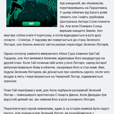
був знищений, він збожеволів,
перетворившись на Параллакса.
У цьому обличие від багато років
творить зло і навіть зруйнував
Центральну батера Сили планети
Оа. Але коли Пожирач Сонць
вирішив знищити Землю, Хел
жертвує собою в ім'я її порятунку, а потім відроджується в ролі духу
спокути – Спектра. У підсумку він повертається до стану Зеленого
Ліхтаря, але боязнь жовтого світла раніше переслідує Зелених Ліхтарів.
Однак спочатку замінити вмираючого Абіна Сура повинен був Гай
Гарднер, але Хел виявився ближчим, відкинувши його кандидатуру на
другий план. Коли Гай починав свій шлях у ролі Ліхтаря, заряд батареї
вибухнув буквально йому в обличчя, зануривши його в стан коми. Вже,
будучи Зеленим Ліхтарем, він дізнається про загибель одного, після чого
впадає в лють і перетворюється на Червоний Ліхтар, підживлюється
агресією.
Поки Гай перебував у комі, для Хела підібрали резервний Зелений
Ліхтар – темношкірого архітектора Стюарта Джона. Коли Джордан був
відсутній деякий час, він замінив його в ролі основного Ліхтаря.
Перелічити всіх героїв неможливо, адже їх за історію коміксів було надто
багато. Але граючи в ігри Зелений Ліхтар, ви познайомитеся з