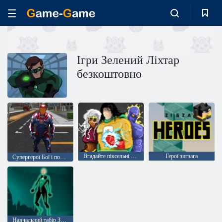
Ігри Зелений Ліхтар
безкоштовно
Вгадайте піксельні комікси
Герої зигзага
Супергерої Бої і польоти
Навчальний табір Зелений ліхтар