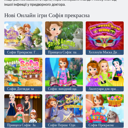
іншої інфекції у придворного доктора.
Нові Онлайн ігри Софія прекрасна
Софія Прекрасна: Головоломка
Принцеса Софія: пазли з тваринами
Хеллоуїн Маска Дизайн
Софія Доглядає за своїм домашнім хом'яком
Софія: вихідний щасливий день
Аксесуари для принцес
Принцеса Софія: Зайнята клініка
Софія Перша: Одного разу принцеса
Софія Прекрасна: Підготовка до Великодня