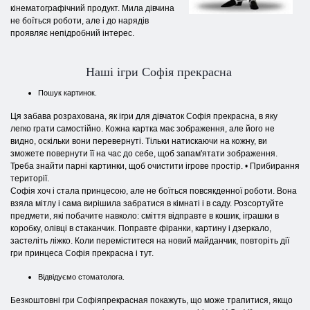
кінематографічний продукт. Мила дівчина
не боїться роботи, але і до нарядів
проявляє непідробний інтерес.
Наші ігри Софія прекрасна
Пошук картинок.
Ця забава розрахована, як ігри для дівчаток Софія прекрасна, в яку
легко грати самостійно. Кожна картка має зображення, але його не
видно, оскільки вони перевернуті. Тільки натискаючи на кожну, ви
зможете повернути її на час до себе, щоб запам'ятати зображення.
Треба знайти парні картинки, щоб очистити ігрове простір. • Прибирання
території.
Софія хоч і стала принцесою, але не боїться повсякденної роботи. Вона
взяла мітлу і сама вирішила забратися в кімнаті і в саду. Розсортуйте
предмети, які побачите навколо: сміття відправте в кошик, іграшки в
коробку, олівці в стаканчик. Поправте фіранки, картину і дзеркало,
застеліть ліжко. Коли переміститеся на новий майданчик, повторіть дії
гри принцеса Софія прекрасна і тут.
Відвідуємо стоматолога.
Безкоштовні гри Софіяпрекрасная покажуть, що може трапитися, якщо