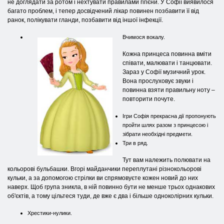
не доглядати за ротом і нехтувати правилами гігієни. У Софії виявилося
багато проблем, і тепер досвідчений лікар повинен позбавити її від
ранок, полікувати гланди, позбавити від іншої інфекції.
Вчимося вокалу.
Кожна принцеса повинна вміти
співати, малювати і танцювати.
Зараз у Софії музичний урок.
Вона прослуховує звуки і
повинна взяти правильну ноту –
повторити почуте.
Ігри Софія прекрасна дії пропонують
пройти шлях разом з принцесою і
зібрати необхідні предмети.
Три в ряд.
Тут вам належить полювати на
кольорові бульбашки. Вгорі майданчики переплутані різнокольорові
кульки, а за допомогою стрілки ви спрямовуєте кожен новий до них
наверх. Щоб група зникла, в ній повинно бути не менше трьох однакових
об'єктів, а тому цільтеся туди, де вже є два і більше одноколірних кульки.
Хрестики-нулики.