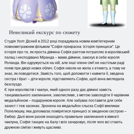
Невеликий екскурс по сюжету
Студія Уолт Дісней в 2012 році порадувала новим комп'ютерним
повнометражним фільмом "Софія прекрасна: Історія принцеси". Це
історія про те, як проста дівчина Софія раптом потрапляє в королівський
палац і несподівано Міранда – мама дівчини, закохує в себе короля
Роланда. Він одружується на ній, але інші члени сім'ї не настільки раді
появі при дворі нових облич. Софія ніколи не жила з етикету, а тому не
знає, як поводитися. Замість того, щоб допомогти і навчити її, зведена
сестра і брат – діти короля, підставляють Софію, щоб вона виглядала
безглуздо.
Є при королівстві і чаклун, який одного разу дає дівчині замість
танцювального заклинання, заколисливе, з метою заволодіти її чарівним
медальйоном – подарунком короля. Але забуває поставити для себе
захист і теж засинає. Зронена на медальйон сльоза Софії викликає
Попелюшку, яка допомагає помірятися принцесі зі зведеною сестрою –
Ембер. Далі вони разом знаходять правильне заклинання в кімнаті
чаклуна, Софія танцює на балу і всіх зачаровує, після чого всі стають
дружною сім'єю і живуть щасливо.