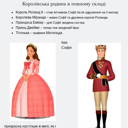
Королівська родина в повному складі
Король Роланд II
– став вітчимом Софії після одруження на її матері.
Королева Міранда
– мама Софії та дружина короля Роланда.
Принцеса Ембер
– для Софії зведена сестра.
Принц Джеймс
– тепер теж зведений брат.
Тітонька
Матильда
– графиня
.
Ігри
Софія
прекрасна настільки ж милі, як і