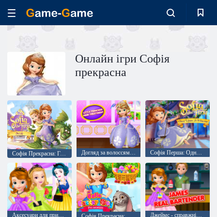
Онлайн ігри Софія
прекрасна
Догляд за волоссям Софії Прекрасної null
Софія Перша: Одного разу принцеса
Софія Прекрасна: Головоломка
Аксесуари для принцес
Джеймс - справжній бармен null
Софія Прекрасна: Підготовка до Великодня