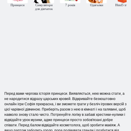
Принцеси
Симулятори
7 років
Одягалки
Html5 ігри
для дівчаток
Перед вами чергова історія принцеси. Виявляється, нею можна стати, а
не народитися відразу царських кровей. Відкривайте безкоштовно
онлайн ігри Софія прекрасна, і ви зможете грати у безліч ігрових версій з
цієї чарівної дівчиною. Приберіть разом з нею в кімнаті і на галявині, щоб
навколо знову стало чисто. Потренуйте логіку в забаві хрестики-нулики і
відвідайте урок музики, адже принцеси просто зобов'язані добре
співати. Перед балом відвідайте косметолога, щоб зробити макіяж. А
якщо раптом заболить горло, пора полікувати гланди і позбутися від