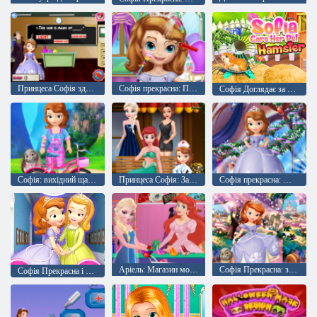
Принцеса Софія здає іспит
Софія прекрасна: Поради краси для принцеси
Софія Доглядає за своїм домашнім хом'яком
Софія: вихідний щасливий день
Принцеса Софія: Зайнята клініка
Софія прекрасна: Матч желе
Аріель: Магазин модних суконь
Софія Прекрасна: знайти відмінності
Софія Прекрасна і друзі: пазли