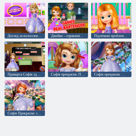
Догляд за волоссям Софії Прекрасної null
Джеймс - справжній бармен null
Підліткові проблеми принцеси null
Принцеса Софія здає іспит
Софія прекрасна: Поради краси для принцеси
Софія прекрасна: Матч желе
Софія Прекрасна: знайти відмінності