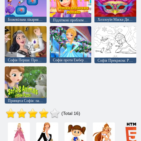
Божевільна лікарня Софії Першої
Хеллоуїн Маска Дизайн
Підліткові проблеми принцеси null
Софія Перша: Прокляття принцеси Айві
Софія проти Ембер: Конкурс краси
Софія Прекрасна: Розмальовки
Принцеса Софія: пазли з тваринами
(Total 16)