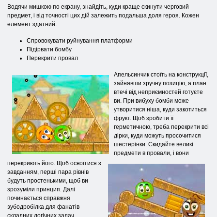
Водячи мишкою по екрану, знайдіть, куди краще скинути черговий
предмет, і від точності цих дій залежить подальша доля героя. Кожен
елемент здатний:
Спровокувати руйнування платформи
Підірвати бомбу
Перекрити провал
Апельсинчик стоїть на конструкції,
зайнявши зручну позицію, а план
втечі від неприємностей готуєте
ви. При вибуху бомби може
утворитися ніша, куди закотиться
фрукт. Щоб зробити її
герметичною, треба перекрити всі
дірки, куди можуть просочитися
шестерінки. Скидайте великі
предмети в провали, і вони
перекриють його. Щоб освоїтися з
завданням, перші пара рівнів
будуть простенькими, щоб ви
зрозуміли принцип. Далі
починається справжня
зубодробілка для фанатів
складних логічних задач.