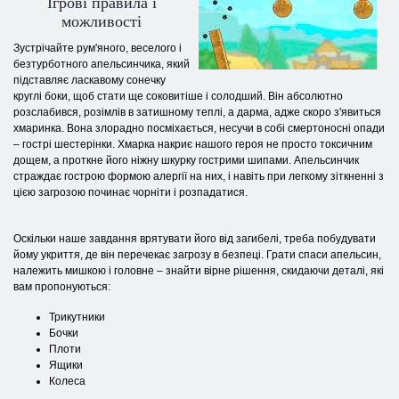
Ігрові правила і
можливості
Зустрічайте рум'яного, веселого і
безтурботного апельсинчика, який
підставляє ласкавому сонечку
круглі боки, щоб стати ще соковитіше і солодший. Він абсолютно
розслабився, розімлів в затишному теплі, а дарма, адже скоро з'явиться
хмаринка. Вона злорадно посміхається, несучи в собі смертоносні опади
– гострі шестерінки. Хмарка накриє нашого героя не просто токсичним
дощем, а проткне його ніжну шкурку гострими шипами. Апельсинчик
страждає гострою формою алергії на них, і навіть при легкому зіткненні з
цією загрозою починає чорніти і розпадатися.
Оскільки наше завдання врятувати його від загибелі, треба побудувати
йому укриття, де він перечекає загрозу в безпеці. Грати спаси апельсин,
належить мишкою і головне – знайти вірне рішення, скидаючи деталі, які
вам пропонуються:
Трикутники
Бочки
Плоти
Ящики
Колеса