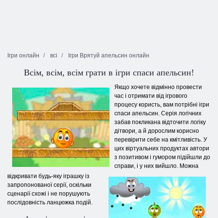
Ігри онлайн
всі
Ігри Врятуй апельсин онлайн
Всім, всім, всім грати в ігри спаси апельсин!
Якщо хочете відмінно провести
час і отримати від ігрового
процесу користь, вам потрібні ігри
спаси апельсин. Серія логічних
забав покликана відточити логіку
дітвори, а й дорослим корисно
перевірити себе на кмітливість. У
цих віртуальних продуктах автори
з позитивом і гумором підійшли до
справи, і у них вийшло. Можна
відкривати будь-яку іграшку із
запропонованої серії, оскільки
сценарії схожі і не порушують
послідовність ланцюжка подій.