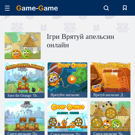
Ігри Врятуй апельсин
онлайн
Врятуйте апельсин: Космос
Врятуй апельсин: Дикий захід
Save the Orange: The Journey
Спаси апельсин: Подорож лицарів
Спаси апельсин: Частина 1
Спаси апельсин: Подорож. Пірати