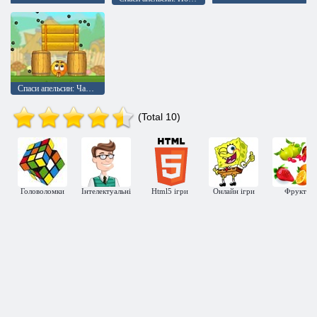
Спаси апельсин: Частина 2
(Total 10)
Головоломки
Інтелектуальні
Html5 ігри
Онлайн ігри
Фрукти