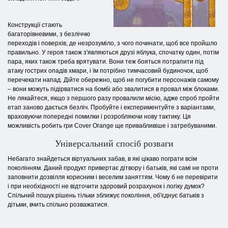
Конструкції стають
багаторівневими, з безліччю
переходів і поверхів, де незрозуміло, з чого починати, щоб все пройшло
правильно. У героя також з'являються друзі яблука, спочатку один, потім
пара, яких також треба врятувати. Вони теж бояться потрапити під
атаку гострих опадів хмари, і їм потрібно тимчасовий будиночок, щоб
перечекати напад. Дійте обережно, щоб не погубити персонажів самому
– вони можуть підірватися на бомбі або звалитися в провал між блоками.
Не лякайтеся, якщо з першого разу провалили місію, адже спроб пройти
етап заново дається безліч. Пробуйте і експериментуйте з варіантами,
враховуючи попередні помилки і розробляючи нову тактику. Ця
можливість робить гри Cover Orange ще привабливіше і затребуваними.
Універсальний спосіб розваги
Небагато знайдеться віртуальних забав, в які цікаво пограти всім
поколінням. Даний продукт привертає дітвору і батьків, які самі не проти
заповнити дозвілля корисним і веселим заняттям. Чому б не перевірити
і при необхідності не відточити здоровий розрахунок і логіку думок?
Спільний пошук рішень тільки зближує покоління, об'єднує батьків з
дітьми, вчить спільно розважатися.