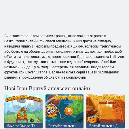
Ви станете фанатом логічних іграшок, якщо хоч раз зіграєте в
безкоштовні онлайн ігри спаси апельсин. У них грати не складно,
наводячи мишку з черговим предметом: ящиком, колесом, трикутником
або бочкою на обрану ділянку і скидаючи їх вниз. Домогтися треба, щоб
об'єкти змінили конструкцію, перетворивши її для апельсинчика і яблучок
в будиночок, в якому сховаються вони від грізної хмаринки. З неї йде
незвичайний дощ у вигляді шестерень, які завдають шкоди героям-
фруктам гри Cover Orange. Вас чекає кілька серій забави зі складними
рівнями, і проходження обіцяє бути захоплюючим.
Нові Ігри Врятуй апельсин онлайн
Save the Orange: The Journey
Врятуйте апельсин: Космос
Врятуй апельсин: Дикий захід