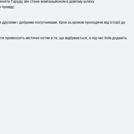
шеняти Гаруду, він стане компаньйоном в довгому шляху.
и правду;
друзями і добрими попутниками. Крок за кроком проходячи від історії до
ти привносять містичні нотки в те, що відбувається, а під час боїв додають