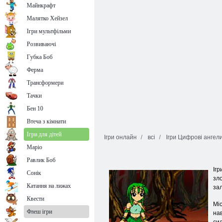
Майнкрафт
Малятко Хейзел
Ігри мультфільми
Розвиваючі
Губка Боб
Ферма
Трансформери
Тачки
Бен 10
Втеча з кімнати
Ігри для дітей
Ігри онлайн
всі
Ігри Цифрові ангел
Маріо
Равлик Боб
Ігр
Сонік
зло
Катання на лижах
зал
Квести
Міс
Флеш ігри
на