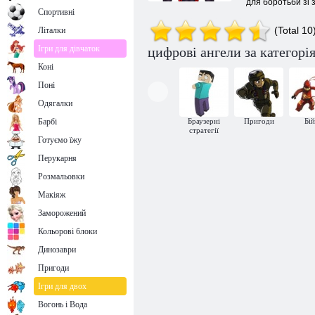
для боротьби зі 
Спортивні
(Total 10
Літалки
Ігри для дівчаток
цифрові ангели за категорі
Коні
Поні
Одягалки
Барбі
Браузерні
Пригоди
Бі
стратегії
Готуємо їжу
Перукарня
Розмальовки
Макіяж
Заморожений
Кольорові блоки
Динозаври
Пригоди
Ігри для двох
Вогонь і Вода