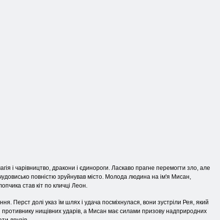
агія і чарівництво, дракони і єдинороги. Ласкаво прагне перемогти зло, але
е чудовисько повністю зруйнував місто. Молода людина на ім'я Мисан,
пчика став кіт по кличці Леон.
ня. Перст долі указ їм шлях і удача посміхнулася, вони зустріли Рея, який
чи противнику нищівних ударів, а Мисан має силами призову надприродних