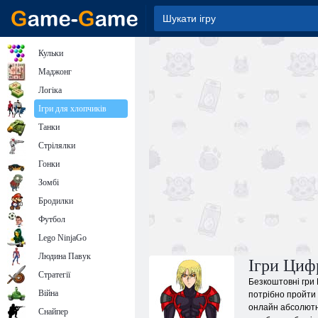
Кульки
Маджонг
Логіка
Ігри для хлопчиків
Танки
Стрілялки
Гонки
Зомбі
Бродилки
Футбол
Lego NinjaGo
Людина Павук
Ігри Циф
Стратегії
Безкоштовні гри 
Війна
потрібно пройти 
онлайн абсолютно
Снайпер