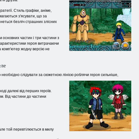
ати друзів.
атегії. Стиль графіки, аніме,
магаються з'ясувати, що за
рінеться безліч страшних злісних
м основних частин і три частини з
 характеристики героя витрачаючи
а комп'ютер жодну версію не
еле
цю необхідно слідувати за сюжетною лінією роблячи героя сильніше,
ноді далекі від перших героїв.
м. Від частини до частини
але той перевтілюється в милу