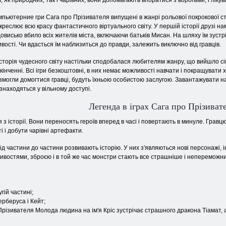
, як природних, так і чарівних, вони допомагають впоратися з ворогами, і лікув
пьютерние гри Сага про Прізивателя випущені в жанрі рольової покрокової стр
креслює всю красу фантастичного віртуального світу. У першій історії друзі на
овисько вбило всіх жителів міста, включаючи батьків Мисан. На шляху їм зуст
вості. Чи вдасться їм наблизиться до правди, залежить виключно від гравців.
історія чудесного світу настільки сподобалася любителям жанру, що вийшло сі
нченні. Всі ігри безкоштовні, в них немає можливості навчати і покращувати
х змогли домогтися гравці, будуть їхньою особистою заслугою. Завантажувати н
знаходяться у вільному доступі.
Легенда в іграх Сага про Прізиват
 з історії. Вони переносять героїв вперед в часі і повертають в минуле. Грав
 і добути чарівні артефакти.
від частини до частини розвивають історію. У них з'являються нові персонажі, і
востями, зброєю і в той же час монстри стають все страшніше і непереможни
гій частині;
ерберуса і Кейт;
Прізивателя Молода людина на ім'я Кріс зустрічає страшного дракона Тіамат, 