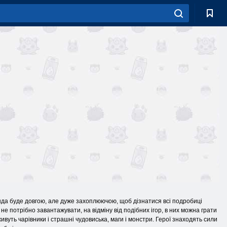
генда буде довгою, але дуже захоплюючою, щоб дізнатися всі подробиці
не потрібно завантажувати, на відміну від подібних ігор, в них можна грати
вуть чарівники і страшні чудовиська, маги і монстри. Герої знаходять сили