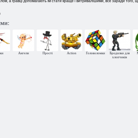
злом, а гравці допомагають їм стати краще і витривалішими, все заради того, 
)
ями:
йки
Ангели
Прості
Action
Головоломки
Бродилки для
хлопчиків