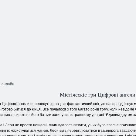
и онлайн
Містіческіе гри Цифрові ангели
и Цифрові ангели перенесуть гравців в фантастичний світ, де насправді існує м
 готово битися до кінця. Все почалося з того багато років тому, коли невідом
ишився сиротою, його батьки загинули в страшному урагані. Єдиним другом хло
а і Леон не просто нещасні, яким вдалося вижити, у них було власне призначен
вчив їх користуватися магією. Леон вміє перевтілюватися в єдинорога завдаю