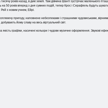
 тисячу років назад, в дикі землі. Там дівчина Шанті зустрічає маленького пта
 на 50 років вперед з дня сумних подій, тепер Крос і Серафіель будуть шукат
 Рей з новим учнем, Ейрі.
оплюючу пригоду, наповнене небезпеками і страшними чудовиськами, вірними 
 і добувають йому славу на весь віртуальний світ.
на якість графіки, насичені кольори і чудове музичне оформлення. Звукові ефек