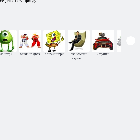
щоб дізнатися правду.
Монстри
Бійки на двох
Онлайн ігри
Економічні
Страшні
Атака
стратегії