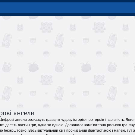
рові ангели
Цифрові ангели розкажуть гравцям чудову історію про героїв і чарівність. Ле
всі десять частин гри, одна за одною. Досконала комп'ютерна рольова гра, яку 
 безкоштовно. Весь віртуальний світ пронизаний фантастикою і магією, тут жи