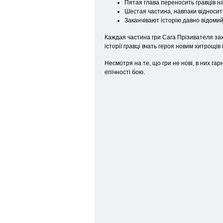
Пятая глава переносить гравців на
Шестая частина, навпаки відносить
Заканчівают історію давно відомий
Каждая частина гри Сага Прізивателя зах
історії гравці вчать героя новим хитрощів
Несмотря на те, що гри не нові, в них гар
епічності бою.