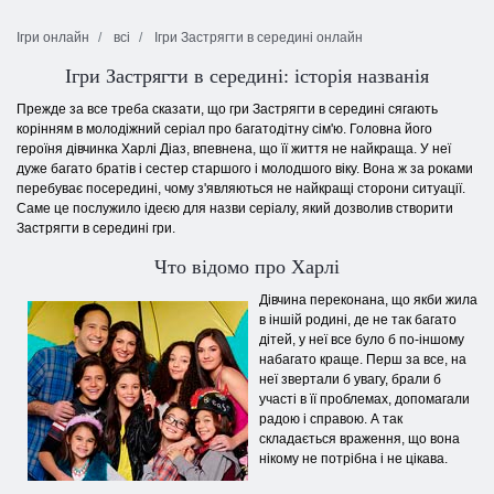
Ігри онлайн
всі
Ігри Застрягти в середині онлайн
Ігри Застрягти в середині: історія названія
Прежде за все треба сказати, що гри Застрягти в середині сягають
корінням в молодіжний серіал про багатодітну сім'ю. Головна його
героїня дівчинка Харлі Діаз, впевнена, що її життя не найкраща. У неї
дуже багато братів і сестер старшого і молодшого віку. Вона ж за роками
перебуває посередині, чому з'являються не найкращі сторони ситуації.
Саме це послужило ідеєю для назви серіалу, який дозволив створити
Застрягти в середині гри.
Что відомо про Харлі
Дівчина переконана, що якби жила
в іншій родині, де не так багато
дітей, у неї все було б по-іншому
набагато краще. Перш за все, на
неї звертали б увагу, брали б
участі в її проблемах, допомагали
радою і справою. А так
складається враження, що вона
нікому не потрібна і не цікава.