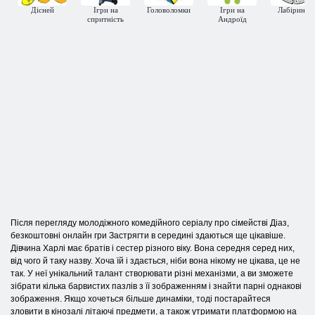
Дісней
Ігри на
Головоломки
Ігри на
Лабіринти
спритність
Андроїд
Після перегляду молодіжного комедійного серіалу про сімействі Діаз,
безкоштовні онлайн гри Застрягти в середині здаються ще цікавіше.
Дівчина Харлі має братів і сестер різного віку. Вона середня серед них,
від чого й таку назву. Хоча їй і здається, ніби вона нікому не цікава, це не
так. У неї унікальний талант створювати різні механізми, а ви зможете
зібрати кілька барвистих пазлів з її зображенням і знайти парні однакові
зображення. Якщо хочеться більше динаміки, тоді постарайтеся
зловити в кінозалі літаючі предмети, а також утримати платформою на