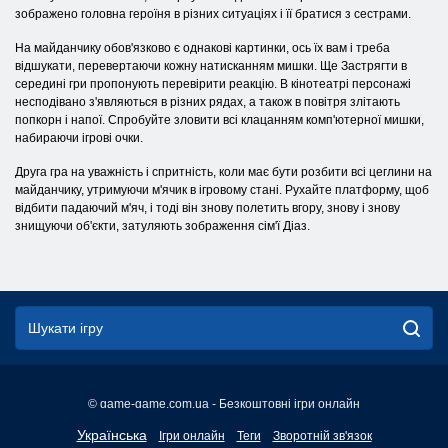
зображено головна героїня в різних ситуаціях і її братися з сестрами.
На майданчику обов'язково є однакові картинки, ось їх вам і треба
відшукати, перевертаючи кожну натисканням мишки. Ще Застрягти в
середині гри пропонують перевірити реакцію. В кінотеатрі персонажі
несподівано з'являються в різних рядах, а також в повітря злітають
попкорн і напої. Спробуйте зловити всі клацанням комп'ютерної мишки,
набираючи ігрові очки.
Друга гра на уважність і спритність, коли має бути розбити всі цеглини на
майданчику, утримуючи м'ячик в ігровому стані. Рухайте платформу, щоб
відбити падаючий м'яч, і тоді він знову полетить вгору, знову і знову
знищуючи об'єкти, затуляють зображення сім'ї Діаз.
© game-game.com.ua - Безкоштовні ігри онлайн
English
Українська
Ігри онлайн
Теги
Зворотній зв'язок