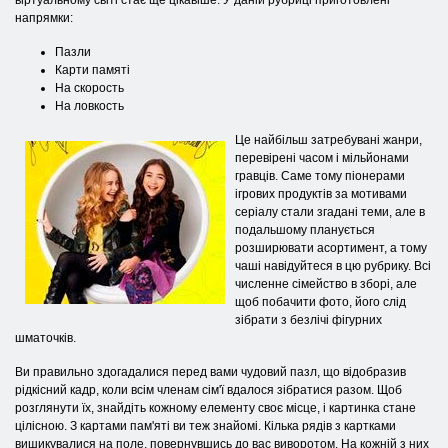
віртуальному світі стає ще цікавіше. У даній рубриці приготовлені
напрямки:
Пазли
Карти памяті
На скорость
На ловкость
Це найбільш затребувані жанри,
перевірені часом і мільйонами
гравців. Саме тому піонерами
ігрових продуктів за мотивами
серіалу стали згадані теми, але в
подальшому планується
розширювати асортимент, а тому
чаші навідуйтеся в цю рубрику. Всі
численне сімейство в зборі, але
щоб побачити фото, його слід
зібрати з безлічі фігурних
шматочків.
Ви правильно здогадалися перед вами чудовий пазл, що відобразив
рідкісний кадр, коли всім членам сім'ї вдалося зібратися разом. Щоб
розглянути їх, знайдіть кожному елементу своє місце, і картинка стане
цілісною. З картами пам'яті ви теж знайомі. Кілька рядів з картками
вишикувалися на поле, повернувшись до вас виворотом. На кожній з них