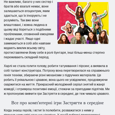
Не важливо, багато у них сестер і
братів або взагалі немає, вони
залишаються егоцентрик, яким
здається, що їх ігнорують і не
розуміють. Так вже вони
влаштовані, і кожна людина в
цьому віці бореться з подібними
проблемами, сповнений емоціями
і жадає участі. Якщо одні
замикаються в собі або навпаки
кидають виклик всьому світу,
протиставляючи йому себе в ролі бунтаря, інші більш-менш стерпно
переживають складний період.
Харлі не стала голити голову, робити татуювання і пірсинг, а виявила в
собі талант конструктора. Потроху вона перетворилася на справжнього
генія техніки, збираючи різні механізми з підручних матеріалів. Це
робить її унікальною і цікавою, вона цього не усвідомлює, продовжуючи
скаржитися на життя. Прекрасний молодіжний серіал знятий в жанрі
комедії, і отримуєш позитивні емоції, стежачи за пригодами підлітків. Ми
ж пропонуємо вивчити гри Застрягти в середині, де теж чимало цікавого.
Все про комп'ютерні ігри Застрягти в середіне
Когда знаєш героїв, і встиг їх полюбити, розважатися з ними у