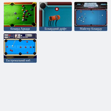
більярд Аркада
Більярдний дріфт
Майстер більярду
Екстремальний вибуховий більярд 6