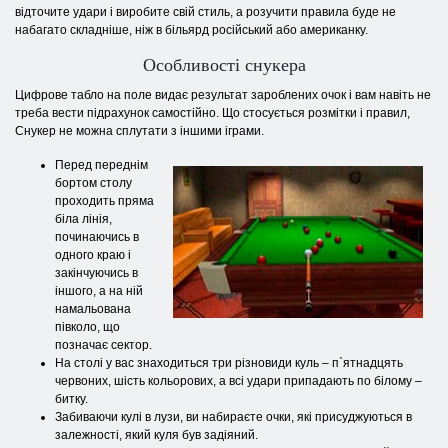
відточите удари і виробите свій стиль, а розучити правила буде не
набагато складніше, ніж в більярд російський або американку.
Особливості снукера
Цифрове табло на поле видає результат зароблених очок і вам навіть не
треба вести підрахунок самостійно. Що стосується розмітки і правил,
Снукер не можна сплутати з іншими іграми.
Перед переднім
бортом столу
проходить пряма
біла лінія,
починаючись в
одного краю і
закінчуючись в
іншого, а на ній
намальована
півколо, що
позначає сектор.
На столі у вас знаходиться три різновиди куль – п`ятнадцять
червоних, шість кольорових, а всі удари припадають по білому –
битку.
Забиваючи кулі в лузи, ви набираєте очки, які присуджуються в
залежності, який куля був задіяний.