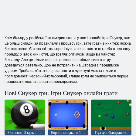
Крім більярду російської та американки, є у нас і онлайн ігри Снукер, але
це більш складні за правилами і процесу гри, зате грати в них теж можна
безкоштовно. Є червоні і кольорові кулі, але заганяти їх треба в певному
порядку. У вас є кий і стіл, що вселяє оптимізм, якщо ви майстер
більярду. Але це тільки перше враження, оскільки вивчати гру
доведеться ретельно, щоб не потрапити на штрафи з першим же
ударом. Треба пам'ятати, що заганяти в лузи кулі можна тільки в
послідовності червоний-кольоровий, і лише коли не залишиться перше,
працювати можна з рештою кольоровими.
Нові Снукер гри. Ігри Снукер онлайн грати
Зіткнення: 8 куль в снукер
Король швидкого більярду
Пул для більярдистів