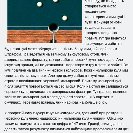
більярду, де складність
створюється чисто
механічними
характеристиками кулі і
лузи, в снукері основні
труднощі гравцям
створює специфіка
правил. Тут гра ведеться
на окуляри, а забиття
будь-якої кулі може обернутися не тільки бонусами, а й серйозним
штрафом. Гра ведеться на великому 12-футовому столі. Лузи
американського формату, так що забити простий куля нескладно. Але
існує ряд правил, які не дозволяють перетворити гру в феєрію забиті. Всі
кулі поділені на два типи – червоні і кольорові. Кожен кольорова куля має
свою вартість в окулярах. Але при цьому забивати кулі можна тільки
строго в послідовності червоний-кольоровий. Притому кольорові кулі
після забиття повертаються на свої місця. Коли на столі не залишається
червоних куль, починається завершальна фаза гри. Тут гравець повинен
забити всі кольорові кулі в послідовності зростання їх вартості в
окулярах. Перемагає гравець, який набирає найбільше очок.
У професійному снукері існує максимум очок, досяжний при розіграші
червоних куль через найдорожчий кольорова куля – чорний. Офіційно
таким максимумом вважається цифра в 147 очок. Гравці, яким вдалося
досягти такого результату, визнаються найкращими професіоналами цієї