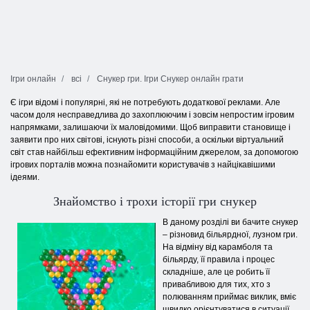
Ігри онлайн
всі
Снукер гри. Ігри Снукер онлайн грати
Є ігри відомі і популярні, які не потребують додаткової реклами. Але
часом доля несправедлива до захоплюючим і зовсім непростим ігровим
напрямками, залишаючи їх маловідомими. Щоб виправити становище і
заявити про них світові, існують різні способи, а оскільки віртуальний
світ став найбільш ефективним інформаційним джерелом, за допомогою
ігрових порталів можна познайомити користувачів з найцікавішими
ідеями.
Знайомство і трохи історії гри снукер
В даному розділі ви бачите снукер
– різновид більярдної, лузном гри.
На відміну від карамболя та
більярду, її правила і процес
складніше, але це робить її
привабливою для тих, хто з
полюванням приймає виклик, вміє
швидко орієнтуватися в ситуації,