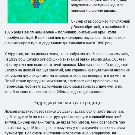
обдумувати наступний хід, але
приймати рішення швидко.
Снукер став особливо популярний
у Великобританії, а винайшов її в
1875 році Невілл Чемберлен – полковник британської армії, коли
перебував в Індії. В оригіналі для гри використовувалося тільки чотири
різнокольорові кулі, а додаткових дві з'явилися вже в 1890 році.
У міру того, як гра розвивалася, вона набувала все більше прихильників,
і в 1919 році Снукер був офіційно визнаний організацією BA & CC, яка і
сформувала для нього остаточні правила. Можливо, через їх складності
Снукер на деякий час був забутий, але справжні шанувальники ніколи не
випускали гру з виду і змогли в сімдесятих роках повернути її до життя.
По ній стали проводити чемпіонати, з'явилися нові професіонали і
переможці, любителі відточували свою майстерність з друзями, а по
телебаченню транслювали найбільш видовищні змагання.
Відроджуємо минулі традиції
Людині властиво повертатися до давно, здавалося б, забутим речам,
щоб вивудити їх на світло, струснути і повернути колишній ошатний
вигляд. Снукер онлайн грати, це якраз той метод, який розповість про
настільки чудовій іграшці великому числу користувачів і прихильникам
лузном гри. Борючись із штучним інтелектом або напарником, ви