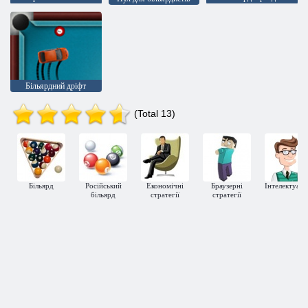
Більярдний дріфт
(Total 13)
Більярд
Російський
Економічні
Браузерні
Інтелектуаль
більярд
стратегії
стратегії