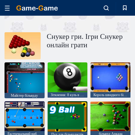
Снукер гри. Ігри Снукер
онлайн грати
Зіткнення: 8 куль в снукер
Король швидкого більярду
Майстер більярду
Екстремальний вибуховий більярд 6
більярд Аркада
Пул для більярдистів