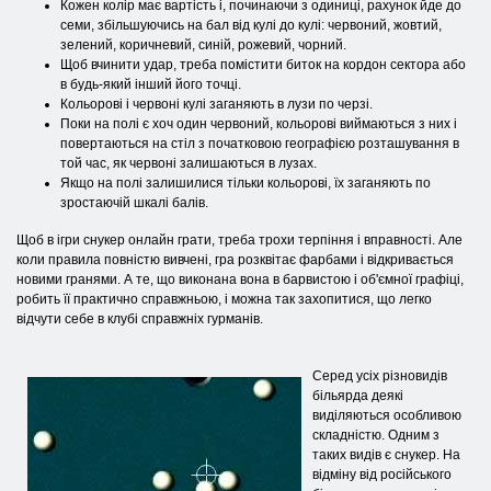
Кожен колір має вартість і, починаючи з одиниці, рахунок йде до
семи, збільшуючись на бал від кулі до кулі: червоний, жовтий,
зелений, коричневий, синій, рожевий, чорний.
Щоб вчинити удар, треба помістити биток на кордон сектора або
в будь-який інший його точці.
Кольорові і червоні кулі заганяють в лузи по черзі.
Поки на полі є хоч один червоний, кольорові виймаються з них і
повертаються на стіл з початковою географією розташування в
той час, як червоні залишаються в лузах.
Якщо на полі залишилися тільки кольорові, їх заганяють по
зростаючій шкалі балів.
Щоб в ігри снукер онлайн грати, треба трохи терпіння і вправності. Але
коли правила повністю вивчені, гра розквітає фарбами і відкривається
новими гранями. А те, що виконана вона в барвистою і об'ємної графіці,
робить її практично справжньою, і можна так захопитися, що легко
відчути себе в клубі справжніх гурманів.
Серед усіх різновидів
більярда деякі
виділяються особливою
складністю. Одним з
таких видів є снукер. На
відміну від російського