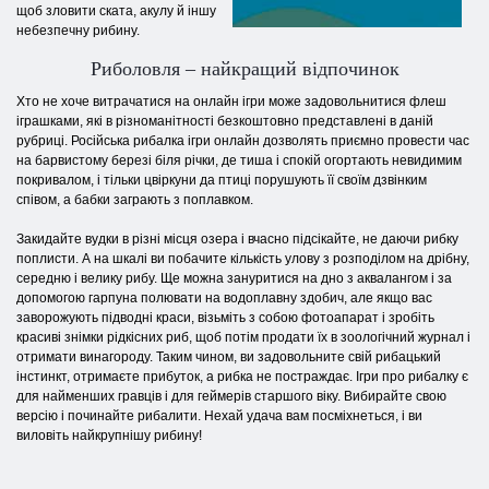
щоб зловити ската, акулу й іншу
небезпечну рибину.
Риболовля – найкращий відпочинок
Хто не хоче витрачатися на онлайн ігри може задовольнитися флеш
іграшками, які в різноманітності безкоштовно представлені в даній
рубриці. Російська рибалка ігри онлайн дозволять приємно провести час
на барвистому березі біля річки, де тиша і спокій огортають невидимим
покривалом, і тільки цвіркуни да птиці порушують її своїм дзвінким
співом, а бабки заграють з поплавком.
Закидайте вудки в різні місця озера і вчасно підсікайте, не даючи рибку
поплисти. А на шкалі ви побачите кількість улову з розподілом на дрібну,
середню і велику рибу. Ще можна зануритися на дно з аквалангом і за
допомогою гарпуна полювати на водоплавну здобич, але якщо вас
заворожують підводні краси, візьміть з собою фотоапарат і зробіть
красиві знімки рідкісних риб, щоб потім продати їх в зоологічний журнал і
отримати винагороду. Таким чином, ви задовольните свій рибацький
інстинкт, отримаєте прибуток, а рибка не постраждає. Ігри про рибалку є
для найменших гравців і для геймерів старшого віку. Вибирайте свою
версію і починайте рибалити. Нехай удача вам посміхнеться, і ви
виловіть найкрупнішу рибину!