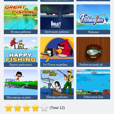
Велика рибалка
Інуїтських рибалка
Рибалки
Вдалої риболовлі
Злі Птахи подвійна рибалка
Любительський дії Супер рибалка
Швидка рибалка
Риболовля Бен
Мисливець за рибою 2
(Total 12)