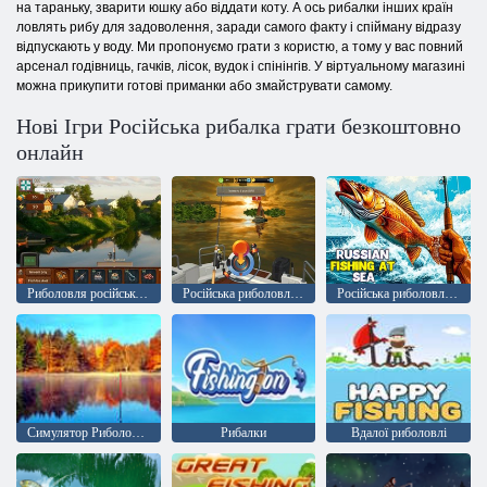
на тараньку, зварити юшку або віддати коту. А ось рибалки інших країн
ловлять рибу для задоволення, заради самого факту і спійману відразу
відпускають у воду. Ми пропонуємо грати з користю, а тому у вас повний
арсенал годівниць, гачків, лісок, вудок і спінінгів. У віртуальному магазині
можна прикупити готові приманки або змайструвати самому.
Нові Ігри Російська рибалка грати безкоштовно
онлайн
Риболовля російською мовою
Російська риболовля в морі
Російська риболовля в морі
Симулятор Риболовля Онлайн
Рибалки
Вдалої риболовлі