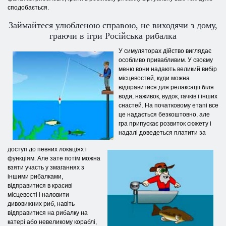
сподобається.
Займайтеся улюбленою справою, не виходячи з дому,
граючи в ігри Російська рибалка
У симуляторах дійство виглядає
особливо привабливим. У своєму
меню вони надають великий вибір
місцевостей, куди можна
відправитися для релаксації біля
води, наживок, вудок, гачків і інших
снастей. На початковому етапі все
це надається безкоштовно, але
гра припускає розвиток сюжету і
надалі доведеться платити за
доступ до певних локаціях і
функціям. Але зате потім можна
взяти участь у змаганнях з
іншими рибалками,
відправитися в красиві
місцевості і наловити
дивовижних риб, навіть
відправитися на рибалку на
катері або невеликому кораблі,