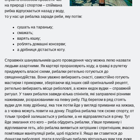
на природі і спортом – спіймана
рибка відпускається назад у воду,
то у нас це рибалка заради риби, яку потім:
сушать на тараньку;
смажать;
варять юшку;
роблять домашні консерви;
а дрібниця дістається коту.
Справжніх шанувальників цього проведення часу можна легко назвати
людьми азартними. Як картярі прораховують ходу, а гравці в рулетку
придумують власні схеми, рибалки ретельно готуються до
священнодійства. Вони уважно вибирають снасті, самостійно готують
мастирки і прикормки, зберігаючи від інших свій оригінальний рецепт,
ретельно вибирають місце риболовлі, а кожен кидок вудки – справжній
ритуал. У таких рибалок завжди кілька спінінгів, які заправлені різними
наживками, розрахованими на певну рибу. Під берегом в ряд стоять
вудки для лову дрібниці, яка теж потім йде у вигляді приманки на хижака,
а з човна можуть ловити на донку. Подібна рибалка теж схоже спорту, от
тільки трофей залишається у рибалки, а не відправляється в річку. Тут
йде змагання хто кого – риба обдурить рибалки, з'ївши приманку і
відпливаючи геть, або рибалка виявиться хитрішим і спритнішим, вчасно
помітивши маніпуляції риби, щоб підсікти її. Якщо ви ставитеся до
фанатам риболовлі, грати в російську рибалку віртуальну вам теж дуже