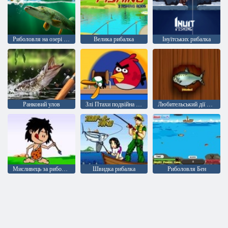
Риболовля на озері Віллоу
Велика рибалка
Інуїтських рибалка
Ранковий улов
Злі Птахи подвійна рибалка
Любительський дії Супер рибалка
Мисливець за рибою 2
Швидка рибалка
Риболовля Бен