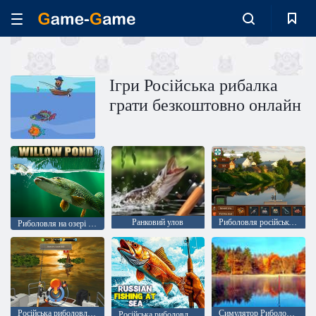
Ігри Російська рибалка
грати безкоштовно онлайн
Ранковий улов
Риболовля російською мовою
Риболовля на озері Віллоу
Російська риболовля в морі
Симулятор Риболовля Онлайн
Російська риболовля в морі