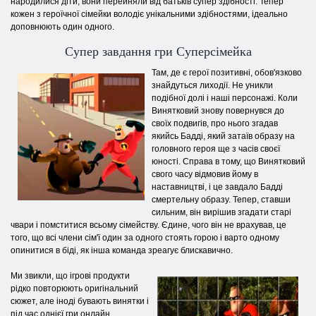
народилися діти, вони перейняли від батьків супер здібності. Тепер
кожен з героїчної сімейки володіє унікальними здібностями, ідеально
доповнюють один одного.
Супер завдання гри Суперсімейка
Там, де є герої позитивні, обов'язково
знайдуться лиходії. Не уникли
подібної долі і наші персонажі. Коли
Винятковий знову повернувся до
своїх подвигів, про нього згадав
якийсь Бадді, який затаїв образу на
головного героя ще з часів своєї
юності. Справа в тому, що Винятковий
свого часу відмовив йому в
наставництві, і це завдало Бадді
смертельну образу. Тепер, ставши
сильним, він вирішив згадати старі
чвари і помститися всьому сімейству. Єдине, чого він не врахував, це
того, що всі члени сім'ї один за одного стоять горою і варто одному
опинитися в біді, як інша команда зреагує блискавично.
Ми звикли, що ігрові продукти
рідко повторюють оригінальний
сюжет, але іноді бувають винятки і
під час однієї гри онлайн