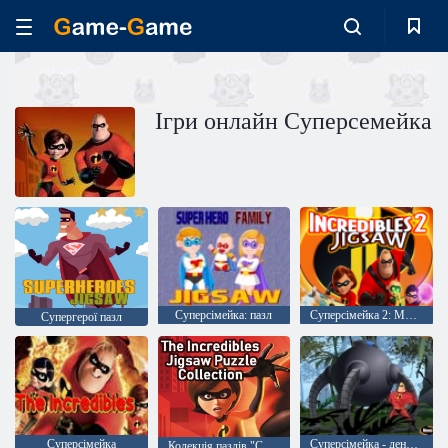
Ігри онлайн Cуперсемейка
Суперсімейка: пазл
Суперсімейка 2: Мозаїка
Супергерої пазл
Суперсімейка
Суперсімейка - денний порятунок
Колекція пазлів "Суперсімейка"