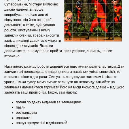
Суперсімейка, Містеру виключно
дійсно належить перше
випробування після довгої
відсутності від його основної
діяльності, а саме, руйнування
робота. Виступаючи з ним у
запеклій сутичці, треба наносити
залізці нищівні удари, але уникати
відповідних стусанів. Якщо ви
допоможете нашому герою пройти іспит успішно, значить, не все
втрачено.
Наступного разу до роботи доведеться підключити маму еластиком. Діти
завжди такі непосиди, але якщо дитина з настільки унікальною сім'ї, то
стає активніше в два рази. Син увесь час докучає вчителям і втікає з
уроків. Тільки супер мама зможе вплинути на непосиду. Клікайте на
хлопчика і намагайтеся втримати його на місці якомога довше – від цього
залежать ваші ігрові очки. Також, вам мають:
погоні по дахах будинків за злочинцями
пазли
розмальовки
одягалки
пошук предметів і відмінностей