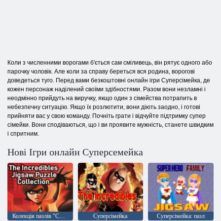
Коли з численними ворогами б'ється сам сміливець, він рятує одного або
парочку чоловік. Але коли за справу береться вся родина, ворогові
доведеться туго. Перед вами безкоштовні онлайн ігри Суперсімейка, де
кожен персонаж наділений своїми здібностями. Разом вони незламні і
неодмінно прийдуть на виручку, якщо один з сімейства потрапить в
небезпечну ситуацію. Якщо їх розлютити, вони діють заодно, і готові
прийняти вас у свою команду. Почніть грати і відчуйте підтримку супер
сімейки. Вони сподіваються, що і ви проявите мужність, станете швидким
і спритним.
Нові Ігри онлайн Cуперсемейка
Колекція пазлів "Суперсімейка"
Суперсімейка
Суперсімейка: пазл