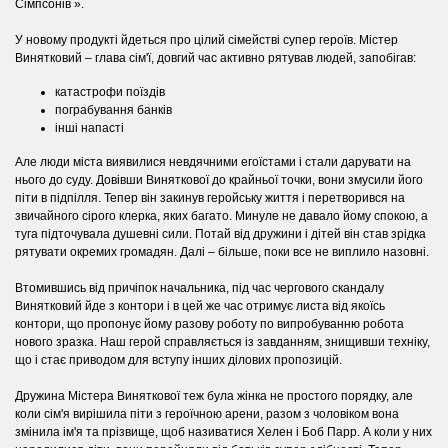
Сімпсонів ».
У новому продукті йдеться про цілий сімействі супер героїв. Містер
Винятковий – глава сім'ї, довгий час активно рятував людей, запобігав:
катастрофи поїздів
пограбування банків
інші напасті
Але люди міста виявилися невдячними егоїстами і стали дарувати на
нього до суду. Довівши Виняткової до крайньої точки, вони змусили його
піти в підпілля. Тепер він закинув геройську життя і перетворився на
звичайного сірого клерка, яких багато. Минуле не давало йому спокою, а
туга підточувала душевні сили. Потай від дружини і дітей він став зрідка
рятувати окремих громадян. Далі – більше, поки все не виплило назовні.
Втомившись від причіпок начальника, під час чергового скандалу
Винятковий йде з контори і в цей же час отримує листа від якоїсь
контори, що пропонує йому разову роботу по випробуванню робота
нового зразка. Наш герой справляється із завданням, знищивши техніку,
що і стає приводом для вступу інших ділових пропозицій.
Дружина Містера Виняткової теж була жінка не простого порядку, але
коли сім'я вирішила піти з героїчною арени, разом з чоловіком вона
змінила ім'я та прізвище, щоб називатися Хелен і Боб Парр. А коли у них