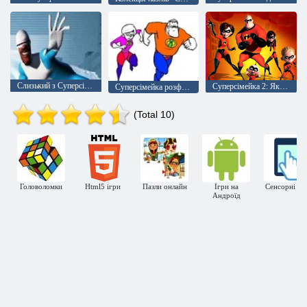
Слизький з Суперсімейки
Суперсімейка 2: Який у Вас характер
Суперсімейка розфарбування
(Total 10)
Головоломки
Html5 ігри
Пазли онлайн
Ігри на
Сенсорні іг
Андроїд