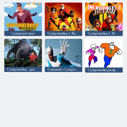
Супергерої пазл
Суперсімейка 2: Який у Вас характер
Суперсімейка 2: Мозаїка
Суперсімейка - денний порятунок
Слизький з Суперсімейки
Суперсімейка розфарбування