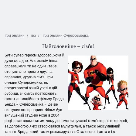
Ігри онлайн
всі
Ігри онлайн Cуперсемейка
Найголовніше – сім'я!
Бути супер героєм здорово, хоча й
дуже складно. Але зовсім інша
справа, коли ти не один і тебе
оточують не просто друзі, а
справжня, дружна сім'я. Ігри
онлайн Суперсімейка, які
представлені вашій увазі в цій
рубриці, в чомусь повторюють
сюжет анімаційного фільму Бреда
Берда « Суперсімейка », де він
виступив як сценарист. Фільм був
випущений студією Pixar в 2004
році і став знаменитим, чому допомогли сучасні комп'ютерні технології,
за допомогою яких створювався мультфільм, а також безсумнівний
талант Бреда, який також режисирував « Сталевого гіганта » і «