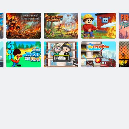
Рятувальна
Рятувальна
операція -
операція:
OBBI: Робочі
Лісова пожежа
Лісова пожежа
пожежники
Мій світ:
Вода проти
Моя пожежна
Пожежна
вогню
частина: Світ
частина