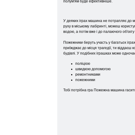
полум'ям буде ефективніше.
У деяких іграх машина не потрапляє до мі
руху в міському лабіринті, можеш користув
водою, а потім вже і до палаючого об'єкту
Пожежники беруть участь у багатьох іграх,
приїжджає до місця трагедії, ти віддаєш 
будівлі. У подібних іграшках може одноча
поліцією
швидкою допомогою
ремонтниками
пожежними
Тобі потрібна гра Пожежна машина гасит