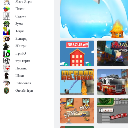
Матч 3 гри
Пазли
Судоку
Зума
Прибирання замку принцеси
Тетріс
Більярд
3D ігри
Ігри IO
ігри карти
Пасьянс
Шахи
Пожежний
Риболовля
рейнджер
Врятуйте мене
Загасити вогонь
професіонал
Онлайн ігри
Симулятор
реальної
Пекельний
пожежної
вогонь
вантажівки