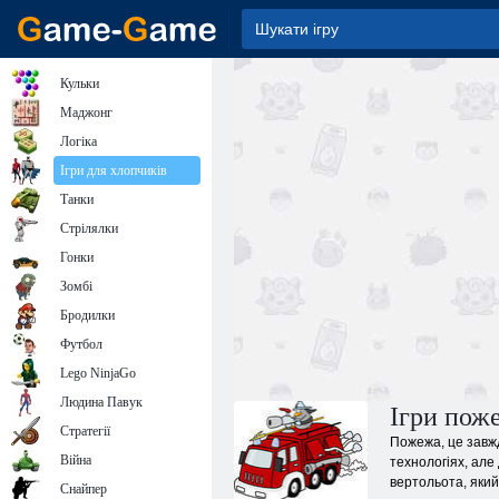
Кульки
Маджонг
Логіка
Ігри для хлопчиків
Танки
Стрілялки
Гонки
Зомбі
Бродилки
Футбол
Lego NinjaGo
Людина Павук
Ігри пож
Стратегії
Пожежа, це завжд
Війна
технологіях, але
вертольота, який
Снайпер