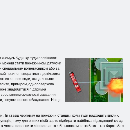
 в якомусь будинку, туди поспішають
е ти можеш стати пожежником, рятуючи
ити спеціальним вогнегасником або за
який повинен впоратися з декількома
ються запаси води, яка для цього
згасити, приміром, одноповерхова
 може знадобитися підтримка
і зростанням складності завдання
и, покупки нового обладнання. На це
. Ти стаєш черговим на пожежній станції, і коли туди надходить виклик,
ункцію, тому для різних місій варто підбирати найбільш підходящий склад
го можна поповнити з іншого авто з більшою ємністю бака – так боротьба з