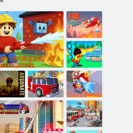
ем.
Вогневий
спалах
Вода проти
вогню
Симулятор
водіння
пожежної
Підпал
OBBI: Робочі пожежники
машини
Пожежний 3D