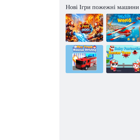
Нові Ігри пожежні машини
Пожежний
шланг
Водні крила
Дитяча
Рятівне водіння
Фантастична
пожежної
Команда
машини
Порятунку