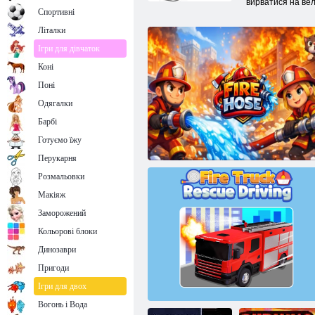
вирватися на ве
Спортивні
Літалки
Ігри для дівчаток
Коні
Поні
Одягалки
Барбі
Готуємо їжу
Перукарня
Розмальовки
Макіяж
Заморожений
Кольорові блоки
Динозаври
Пригоди
Пожежний шланг
Ігри для двох
Вогонь і Вода