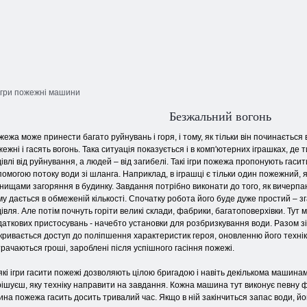
 Ігри пожежні машини
Безжальний вогонь
ежа може принести багато руйнувань і горя, і тому, як тільки він починається
ежні і гасять вогонь. Така ситуація показується і в комп'ютерних іграшках, д
івлі від руйнування, а людей – від загибелі. Такі ігри пожежа пропонують гас
омогою потоку води зі шланга. Наприклад, в іграшці є тільки один пожежний, 
нищами загоряння в будинку. Завдання потрібно виконати до того, як вичерпа
у дається в обмеженій кількості. Спочатку робота його буде дуже простий – 
івля. Але потім почнуть горіти великі склади, фабрики, багатоповерхівки. Тут
даткових пристосувань - начебто установки для розбризкування води. Разом з
дкривається доступ до поліпшення характеристик героя, оновленню його технік
рачаються гроші, зароблені після успішного гасіння пожежі.
кі ігри гасити пожежі дозволяють цілою бригадою і навіть декількома машинами
рішуєш, яку техніку направити на завдання. Кожна машина тут виконує певну ф
на пожежа гасить досить тривалий час. Якщо в ній закінчиться запас води, йо