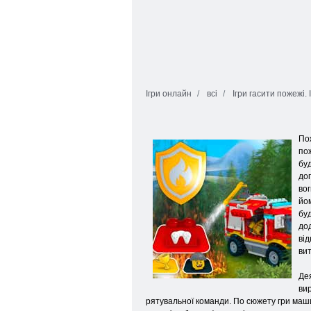
Ігри онлайн
всі
Ігри гасити пожежі.
Пож
пож
буд
доп
вог
йом
буд
до
ві
вит
Дея
ви
рятувальної команди. По сюжету гри маши