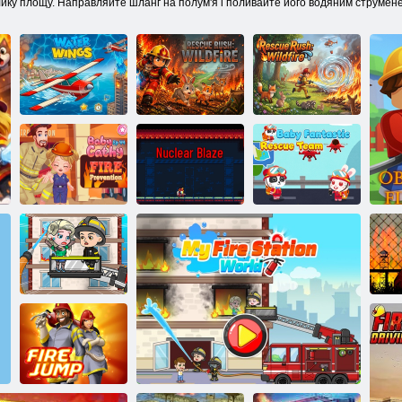
лику площу. Направляйте шланг на полум'я і поливайте його водяним струмен
Рятувальна
Рятувальна
операція -
операція:
Водні крила
Лісова пожежа
Лісова пожежа
Дитяча
Baby Katie
Фантастична
Episode 44: Fire
Ядерний
Команда
Security
пожежа
Порятунку
Моя пожежна
частина: Світ