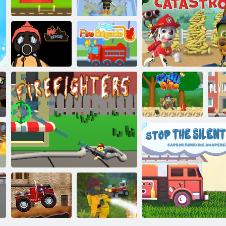
пожежний 3D
сантехнік
Герої Кітті Сіті
машини
Порятунок
пожежника з
Рятувальники
лабіринту
Пожежна
Містер реском
бригада
Тушкуйте
Щенячий патруль: Катастро
пожежа
Лі