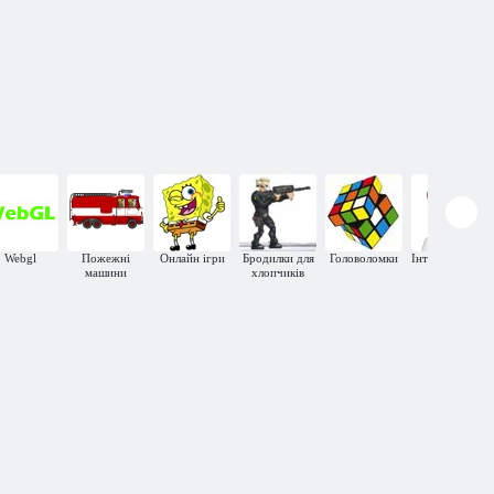
Пожежна
команда
машина 2
пожежників
ивцю
Webgl
Пожежні
Онлайн ігри
Бродилки для
Головоломки
Інтелектуальні
машини
хлопчиків