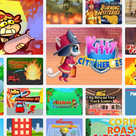
Вогняний
стрибок
Вода проти
Палаючі
вогню
Мій світ: Пожежна частина
таємниці
Пожежний
Вантажівка
Ма
горяючи
Водій
Міські
рятувальні
Нескінченний
Пожежний
пожежні