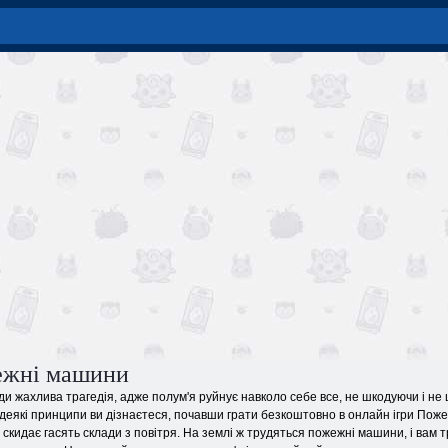
ежні машини
и жахлива трагедія, адже полум'я руйнує навколо себе все, не шкодуючи і не
 деякі принципи ви дізнаєтеся, почавши грати безкоштовно в онлайн ігри Пож
 скидає гасять склади з повітря. На землі ж трудяться пожежні машини, і вам т