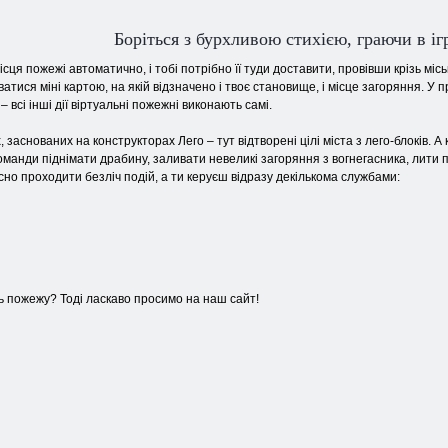
Боріться з бурхливою стихією, граючи в і
сця пожежі автоматично, і тобі потрібно її туди доставити, провівши крізь міс
атися міні картою, на якій відзначено і твоє становище, і місце загоряння. У 
 – всі
інші дії віртуальні пожежні виконають самі.
 заснованих на конструкторах Лего – тут відтворені цілі міста з лего-блоків. 
команди піднімати драбину, заливати невеликі загоряння з вогнегасника, лити 
сно проходити безліч подій, а ти керуєш відразу декількома службами:
ь пожежу? Тоді ласкаво просимо на наш сайт!