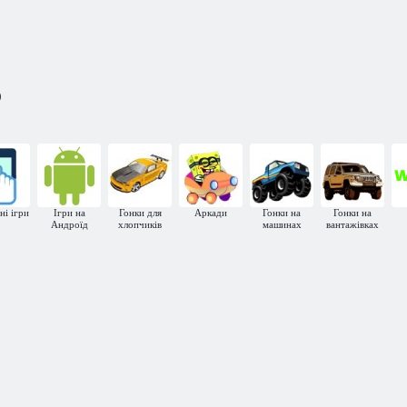
Пожежна
Лісова пожежна
машина
Пожежні
команда Lego
)
Зупиніть тихого вб
ні ігри
Ігри на
Гонки для
Аркади
Гонки на
Гонки на
Андроїд
хлопчиків
машинах
вантажівках