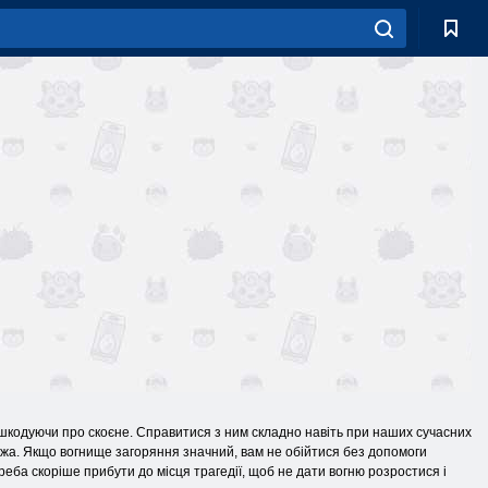
 шкодуючи про скоєне. Справитися з ним складно навіть при наших сучасних
ежа. Якщо вогнище загоряння значний, вам не обійтися без допомоги
реба скоріше прибути до місця трагедії, щоб не дати вогню розростися і