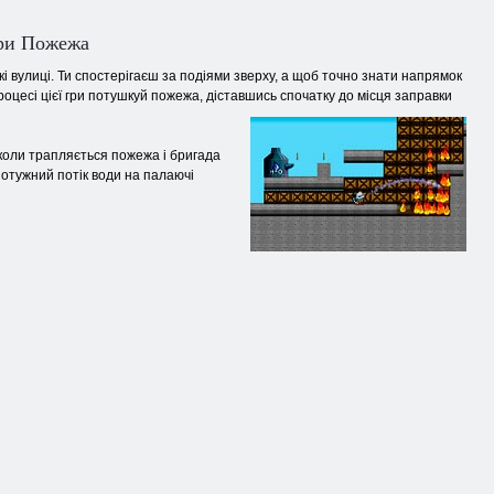
гри Пожежа
ькі вулиці. Ти спостерігаєш за подіями зверху, а щоб точно знати напрямок
процесі цієї гри потушкуй пожежа, діставшись спочатку до місця заправки
А коли трапляється пожежа і бригада
потужний потік води на палаючі