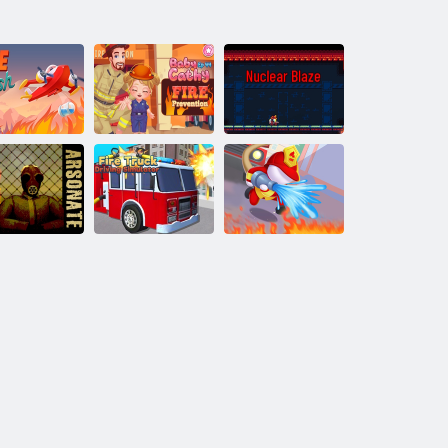
Baby Katie
Вогневий
Episode 44: Fire
Ядерний
спалах
Security
пожежа
Симулятор
водіння
пожежної
Підпал
машини
Пожежний 3D