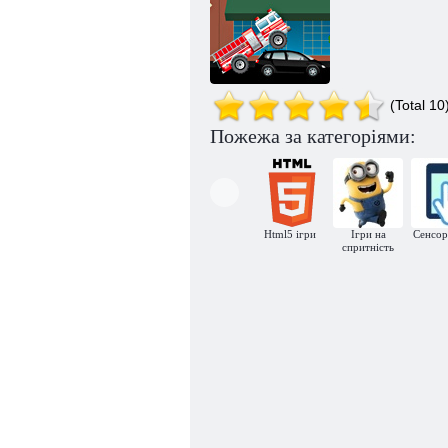
американський
Врятуй мене!
пожежник
(Total 10
Пожежа за категоріями:
Пожежна
машина
Html5 ігри
Ігри на
Сенсор
спритність