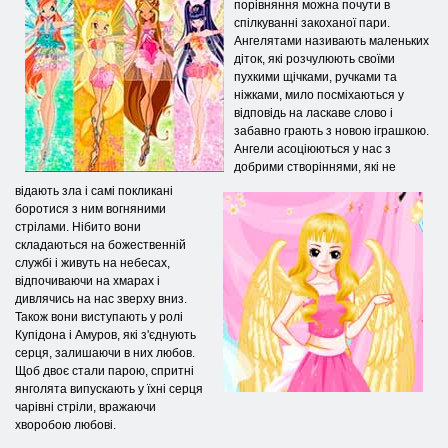
порівняння можна почути в
спілкуванні закоханої пари.
Ангелятами називають маленьких
діток, які розчулюють своїми
пухкими щічками, ручками та
ніжками, мило посміхаються у
відповідь на ласкаве слово і
забавно грають з новою іграшкою.
Ангели асоціюються у нас з
добрими створіннями, які не
відають зла і самі покликані
боротися з ним вогняними
стрілами. Нібито вони
складаються на божественній
службі і живуть на небесах,
відпочиваючи на хмарах і
дивлячись на нас зверху вниз.
Також вони виступають у ролі
Купідона і Амуров, які з'єднують
серця, залишаючи в них любов.
Щоб двоє стали парою, спритні
янголята випускають у їхні серця
чарівні стріли, вражаючи
хворобою любові.