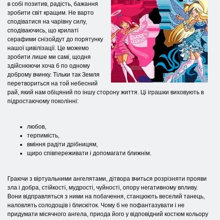
в собі позитив, радість, бажання
зробити світ кращим. Не варто
сподіватися на чарівну силу,
сподіваючись, що крилаті
серафими снізойдут до порятунку
нашої цивілізації. Це можемо
зробити лише ми самі, щодня
здійснюючи хоча б по одному
доброму вчинку. Тільки так Земля
перетвориться на той небесний
рай, який нам обіцяний по іншу сторону життя. Ці іграшки виховують в
підростаючому поколінні:
любов,
терпимість,
вміння радіти дрібницям,
щиро співпереживати і допомагати ближнім.
Граючи з віртуальними ангелятами, дітвора вчиться розрізняти прояви
зла і добра, стійкості, мудрості, чуйності, опору негативному впливу.
Вони відправляться з ними на побачення, станцюють веселий танець,
наловлять солодощів і блискіток. Чому б не пофантазувати і не
придумати місячного ангела, приода його у відповідний костюм кольору