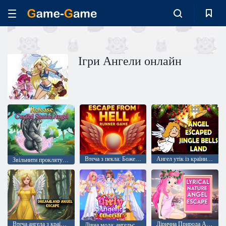
Ігри Ангели онлайн
Втеча з пекла: Божевільний бігун
Ангел утік із країни дзвіночків
Звільнити прокляту статую ангела
Втеча ангела з країни мрій
Лірична Природа Ангел Втеча
Дівча мода: ангельський стиль