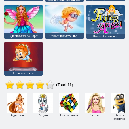
Одягни ангела Барбі
Любовний матч льодяника
Політ Ангела null
Грішний ангел
(Total 11)
Одягалки
Модні
Головоломки
Зачіски
Ігри на
спритність