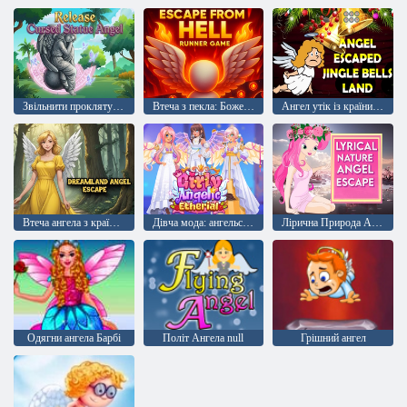
Звільнити прокляту статую ангела
Втеча з пекла: Божевільний бігун
Ангел утік із країни дзвіночків
Втеча ангела з країни мрій
Дівча мода: ангельський стиль
Лірична Природа Ангел Втеча
Одягни ангела Барбі
Політ Ангела null
Грішний ангел