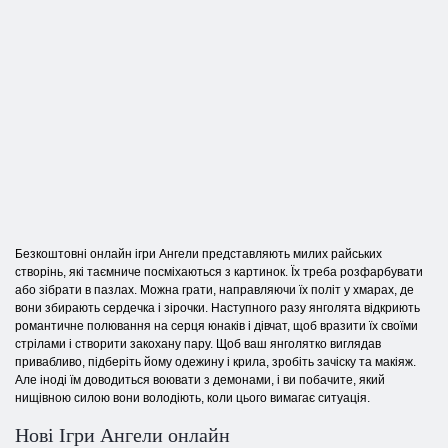
Безкоштовні онлайн ігри Ангели представляють милих райських
створінь, які таємниче посміхаються з картинок. Їх треба розфарбувати
або зібрати в пазлах. Можна грати, направляючи їх політ у хмарах, де
вони збирають сердечка і зірочки. Наступного разу янголята відкриють
романтичне полювання на серця юнаків і дівчат, щоб вразити їх своїми
стрілами і створити закохану пару. Щоб ваш янголятко виглядав
привабливо, підберіть йому одежину і крила, зробіть зачіску та макіяж.
Але іноді їм доводиться воювати з демонами, і ви побачите, який
нищівною силою вони володіють, коли цього вимагає ситуація.
Нові Ігри Ангели онлайн