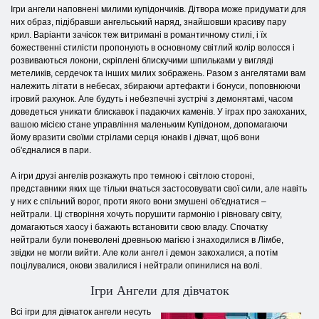
Ігри ангели наповнені милими купідончиків. Дітвора може придумати для
них образ, підібравши ангельський наряд, знайшовши красиву пару
крил. Варіанти зачісок теж витримані в романтичному стилі, і їх
божественні стилісти пропонують в основному світлий колір волосся і
розвиваються локони, скріплені блискучими шпильками у вигляді
метеликів, сердечок та інших милих зображень. Разом з ангелятами вам
належить літати в небесах, збираючи артефакти і бонуси, поповнюючи
ігровий рахунок. Але будуть і небезпечні зустрічі з демонятамі, часом
доведеться уникати блискавок і падаючих каменів. У іграх про закоханих,
вашою місією стане управління маленьким Купідоном, допомагаючи
йому вразити своїми стрілами серця юнаків і дівчат, щоб вони
об'єдналися в пари.
А ігри друзі ангелів розкажуть про темною і світлою стороні,
представники яких ще тільки вчаться застосовувати свої сили, але навіть
у них є спільний ворог, проти якого вони змушені об'єднатися –
нейтрали. Ці створіння хочуть порушити гармонію і рівновагу світу,
домагаються хаосу і бажають встановити свою владу. Спочатку
нейтрали були поневолені древньою магією і знаходилися в Лімбе,
звідки не могли вийти. Але коли ангел і демон закохалися, а потім
поцілувалися, окови звалилися і нейтрали опинилися на волі.
Ігри Ангели для дівчаток
Всі ігри для дівчаток ангели несуть