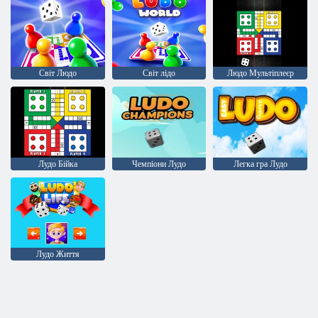
Світ Людо
Світ лідо
Людо Мультіплеєр
Лудо Бійка
Чемпіони Лудо
Легка гра Лудо
Лудо Життя