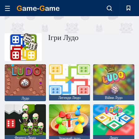
Ігри Лудо
Легенди Людо
Війни Лудо
Лудо
Фентезі Людо
Люду
Зірковий лудо