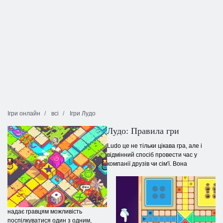
Ігри онлайн
всі
Ігри Лудо
Лудо: Правила гри
Ludo це не тільки цікава гра, але і
відмінний спосіб провести час у
компанії друзів чи сім'ї. Вона
надає гравцям можливість
поспілкуватися один з одним,