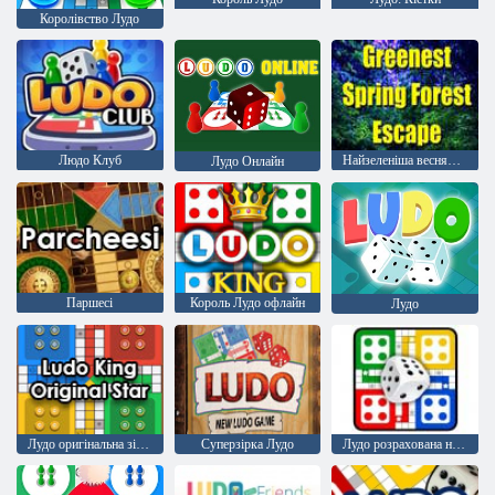
Королівство Лудо
Людо Клуб
Найзеленіша весняна лісова втеча
Лудо Онлайн
Паршесі
Король Лудо офлайн
Лудо
Лудо оригінальна зірка
Суперзірка Лудо
Лудо розрахована на багато користувачів проблема