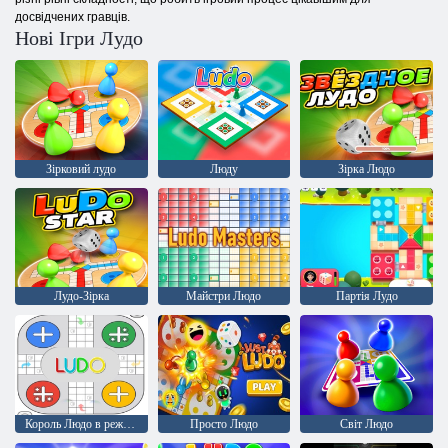
досвідчених гравців.
Нові Ігри Лудо
Зірковий лудо
Люду
Зірка Людо
Лудо-Зірка
Майстри Людо
Партія Лудо
Король Людо в режимі офлайн
Просто Людо
Світ Людо