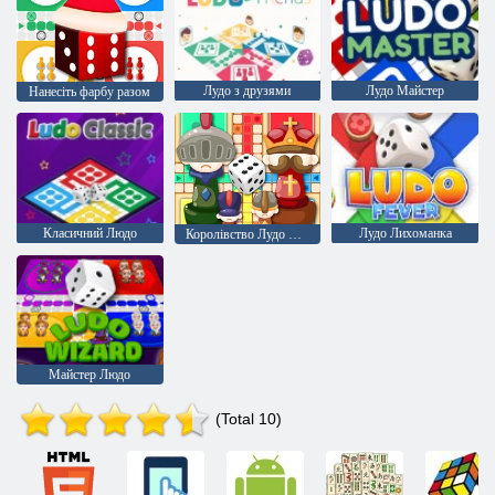
Лудо з друзями
Лудо Майстер
Нанесіть фарбу разом
Класичний Людо
Лудо Лихоманка
Королівство Лудо Онлайн
Майстер Людо
(Total 10)