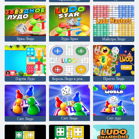
Зірка Людо
Лудо-Зірка
Майстри Людо
Партія Лудо
Король Людо в режимі офлайн
Просто Людо
Світ Людо
Світ лідо
Світ Людо