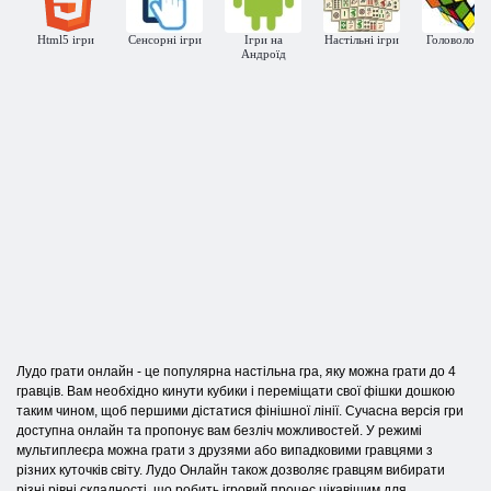
Html5 ігри
Сенсорні ігри
Ігри на
Настільні ігри
Головоломк
Андроїд
Лудо грати онлайн - це популярна настільна гра, яку можна грати до 4
гравців. Вам необхідно кинути кубики і переміщати свої фішки дошкою
таким чином, щоб першими дістатися фінішної лінії. Сучасна версія гри
доступна онлайн та пропонує вам безліч можливостей. У режимі
мультиплеєра можна грати з друзями або випадковими гравцями з
різних куточків світу. Лудо Онлайн також дозволяє гравцям вибирати
різні рівні складності, що робить ігровий процес цікавішим для