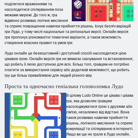
поділитися враженнями та
насолодитися спілкуванням поза
межами мережі. До того ж, гра
відмінно розвиває логічне мислення
та сприяє покращенню навичок прийняття рішень. Існує безліч варіацій
гри Лудо, у тому числі національні та регіональні версії. Онлайн версія
гри пропонує різноманітні тематичні варіанти, а також можливість
створення власних правил та умов гри.
Лудо онлайн це безкоштовний і доступний спосіб насолодитися цією
цікавою грою. Онлайн версія гри не вимагає скачування та встановлення,
що робить її легко доступною для всіх. Більш того, гравцям не потрібно
платити за використання сервісу або додаткові можливості, що робить
гру ще більш привабливою для людей різного віку.
Проста та одночасно геніальна головоломка Лудо
В цілому Ludo Online це цікава і цікава
гра, яка дозволяє гравцям
насолоджуватися грою з друзями або
сім'єю, незалежно від відстані. Вона
також розвиває навички прийняття
рішень, логічного мислення та сприяє
комунікації та спілкуванню в інтернеті.
Якщо ви ще не грали в Лудо онлайн,