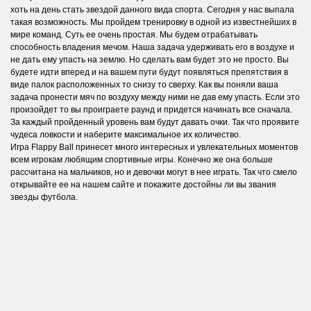
хоть на день стать звездой данного вида спорта. Сегодня у нас выпала
такая возможность. Мы пройдем тренировку в одной из известнейших в
мире команд. Суть ее очень простая. Мы будем отрабатывать
способность владения мечом. Наша задача удерживать его в воздухе и
не дать ему упасть на землю. Но сделать вам будет это не просто. Вы
будете идти вперед и на вашем пути будут появляться препятствия в
виде палок расположенных то снизу то сверху. Как вы поняли ваша
задача пронести мяч по воздуху между ними не дав ему упасть. Если это
произойдет то вы проиграете раунд и придется начинать все сначала.
За каждый пройденный уровень вам будут давать очки. Так что проявите
чудеса ловкости и наберите максимальное их количество.
Игра Flappy Ball принесет много интересных и увлекательных моментов
всем игрокам любящим спортивные игры. Конечно же она больше
рассчитана на мальчиков, но и девочки могут в нее играть. Так что смело
открывайте ее на нашем сайте и покажите достойны ли вы звания
звезды футбола.