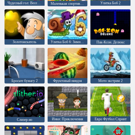
Чудесный гол: Веселый футбольный удар
Улитка Боб 2
Маленькая спортивная империя
Золотоискатель
Улитка Боб 6: Зимняя сказка
Пак-Ксон. Делюкс
Бросьте бумагу 2
Фруктовый ниндзя
Мото экстрим 2
Инки: Приключения
Евро Футбол Спринт
Слизер ио