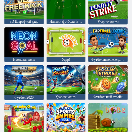
3D Штрафной удар
Навыки футбола: Еврокубок 2021
Удар пенальти
Неоновая цель
Удар!
Футбольные легенды 2026
Удар пенальти
Футбольный страйк
Футбол 2026