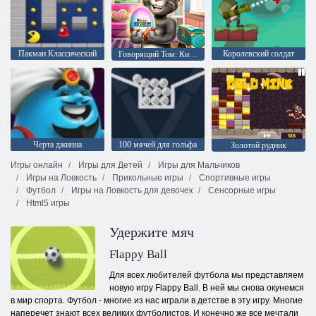
Пакман Классический
Королевский солдат
Говорящий Том: Киндер сюрприз
Черта джинна
100 мячей для гольфа
Золотой рудник
Игры онлайн
Игры для Детей
Игры для Мальчиков
Игры на Ловкость
Прикольные игры
Спортивные игры
Футбол
Игры на Ловкость для девочек
Сенсорные игры
Html5 игры
Удержите мяч
Flappy Ball
Для всех любителей футбола мы представляем
новую игру Flappy Ball. В ней мы снова окунемся
в мир спорта. Футбол - многие из нас играли в детстве в эту игру. Многие
наперечет знают всех великих футболистов. И конечно же все мечтали