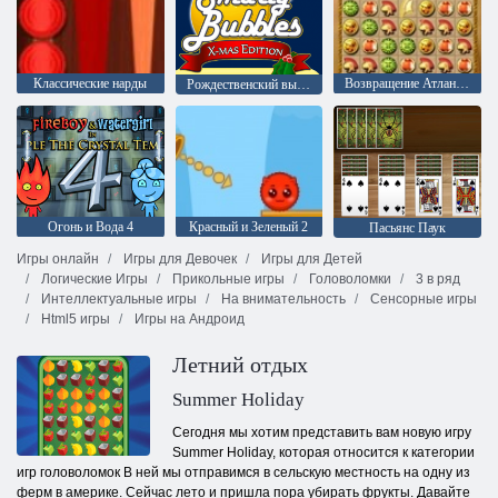
Классические нарды
Возвращение Атлантиды
Рождественский выпуск: Забавные пузыри
Огонь и Вода 4
Красный и Зеленый 2
Пасьянс Паук
Игры онлайн
Игры для Девочек
Игры для Детей
Логические Игры
Прикольные игры
Головоломки
3 в ряд
Интеллектуальные игры
На внимательность
Сенсорные игры
Html5 игры
Игры на Андроид
Летний отдых
Summer Holiday
Сегодня мы хотим представить вам новую игру
Summer Holiday, которая относится к категории
игр головоломок В ней мы отправимся в сельскую местность на одну из
ферм в америке. Сейчас лето и пришла пора убирать фрукты. Давайте