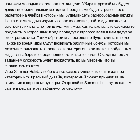
поможем молодым фермерам в этом деле. Убирать урожай мы будем
довольно оригинальным методом. Перед нами будет игровое поле
разбитое на ячейки в которых мы будем видеть разнообразные фрукты.
Наша с вами задача изучить их расположение, найти одинаковые и
выстроить их в ряд по три штуки минимум. Как только мы это сделаем то
предметы выстроенные в ряд пропадут с игрового поля и нам дадут за
это игровые очки. Таким образом мы постепенно будет очищать поле.
Так же во время игры будут возникать различные бонусы, которые мы
можем использовать в процессе игры. Уровень считается пройденным
когда вы наберете определенное количество очков. С каждым новым
заданием сложность будет возрастать, но мы уверены что вы
справитесь со всем.
Игра Summer Holiday вобрала все самое лучшее что есть в данной
категории игр. Красивый дизайн, интересный сюжет прикуют ваше
внимание с первых минут игры. Открывайте Summer Holiday на нашем
сайте и решайте эту забавную головоломку.