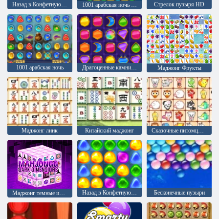
Назад в Конфетную страну 4: Леденцовый сад
Стрелок пузыря HD
1001 арабская ночь 2: Аладдин и волшебная лампа
1001 арабская ночь
Драгоценные камни Аравии
Маджонг Фрукты
Маджонг линк
Китайский маджонг
Сказочные питомцы связь
Назад в Конфетную страну: Эпизод 1
Бесконечные пузыри
Маджонг темные измерения