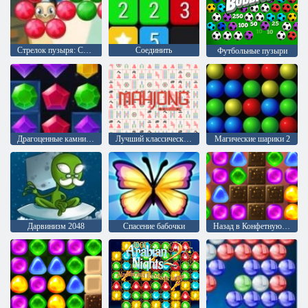
Стрелок пузыря: Сага 2
Соединить
Футбольные пузыри
Драгоценные камни: Взрыв
Лучший классический маджонг
Магические шарики 2
Дарвинизм 2048
Спасение бабочки
Назад в Конфетную страну 2