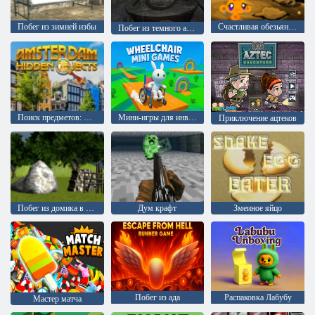
Побег из зимней избы
Счастливая обезьянка: уровень 234
Побег из темного амбара 3
Поиск предметов: Амстердам
Мини-игры для инвалидных колясок
Приключение ацтеков
Побег из домика в лесу: Эпизод 2
Дум крафт
Змеиное яйцо
Побег из ада
Распаковка Лабубу
Мастер матча