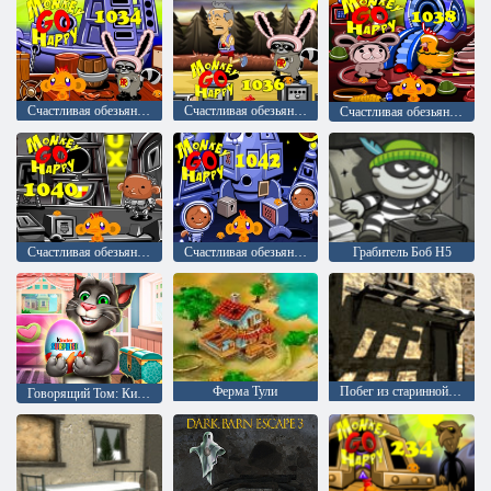
Счастливая обезьянка: уровень 1034
Счастливая обезьянка: уровень 1036
Счастливая обезьянка: уровень 1038
Счастливая обезьянка: уровень 1040
Счастливая обезьянка: уровень 1042
Грабитель Боб H5
Ферма Тули
Побег из старинной деревни
Говорящий Том: Киндер сюрприз