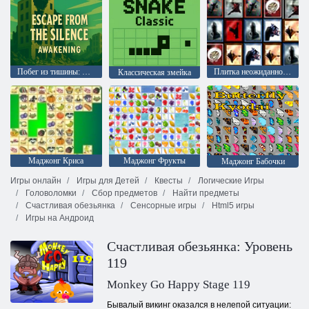
Побег из тишины: Пробуждение
Плитка неожиданностей
Классическая змейка
Маджонг Криса
Маджонг Фрукты
Маджонг Бабочки
Игры онлайн
Игры для Детей
Квесты
Логические Игры
Головоломки
Сбор предметов
Найти предметы
Счастливая обезьянка
Сенсорные игры
Html5 игры
Игры на Андроид
Счастливая обезьянка: Уровень
119
Monkey Go Happy Stage 119
Бывалый викинг оказался в нелепой ситуации: