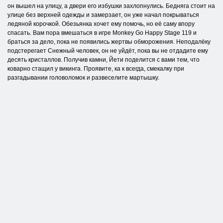
он вышел на улицу, а двери его избушки захлопнулись. Бедняга стоит на
улице без верхней одежды и замерзает, он уже начал покрываться
ледяной корочкой. Обезьянка хочет ему помочь, но её саму впору
спасать. Вам пора вмешаться в игре Monkey Go Happy Stage 119 и
браться за дело, пока не появились жертвы обморожения. Неподалёку
подстерегает Снежный человек, он не уйдёт, пока вы не отдадите ему
десять кристаллов. Получив камни, Йети поделится с вами тем, что
коварно стащил у викинга. Проявите, ка к всегда, смекалку при
разгадывании головоломок и развеселите мартышку.