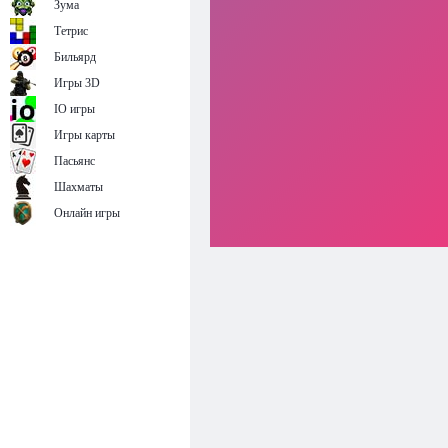
Зума
Тетрис
Бильярд
Игры 3D
IO игры
Игры карты
Пасьянс
Шахматы
Онлайн игры