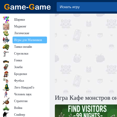
Шарики
Маджонг
Логические
Игры для Мальчиков
Танки онлайн
Стрелялки
Гонки
Зомби
Бродилки
Футбол
Лего НиндзяГо
Человек паук
Игра Кафе монстров о
Стратегии
Война
Снайпер