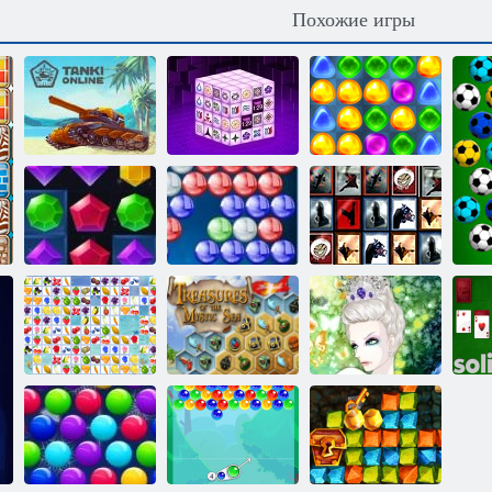
Похожие игры
Назад в
Маджонг
Конфетную
темные
страну: Эпизод
Танки Онлайн
измерения
1
Драгоценные
Стрелок
Плитка
камни: Взрыв
пузыря HD
неожиданностей
Сокровища
Маджонг
мистического
Снежная
Фрукты
моря
королева 2