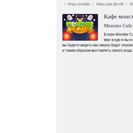
Игры онлайн
Игры для Детей
Иг
Кафе монс
Monster Cafe
В игре Monster 
вкус в еде и вы
вы будете видеть как сверху будут опус
Академия драгоценного камня
и таким образом выставлять своего рода р