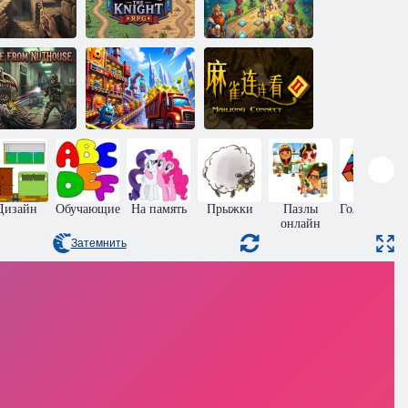
Рыцарь
Башня обороны
Лабиринт
Алексис РПГ
короля Ругни
Модульный
монстры:
Побег из
Подземный
ихиатрической
заводской
Маджонг
лечебницы
магнат
Коннект 2
Дизайн
Обучающие
На память
Прыжки
Пазлы
Головоломк
онлайн
Затемнить