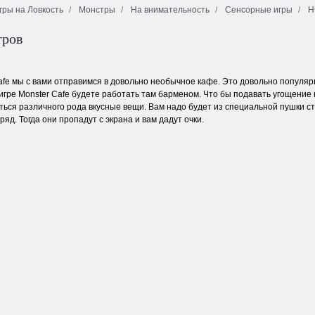
ры на Ловкость
Монстры
На внимательность
Сенсорные игры
Ht
Рождественский
Золотая
выпуск:
лихорадка:
тров
Забавные
Зачарованные
Охотник за
пузыри
пузыри
сокровищами
Cafe мы с вами отправимся в довольно необычное кафе. Это довольно популяр
 в игре Monster Cafe будете работать там барменом. Что бы подавать угощен
каться различного рода вкусные вещи. Вам надо будет из специальной пушки 
яд. Тогда они пропадут с экрана и вам дадут очки.