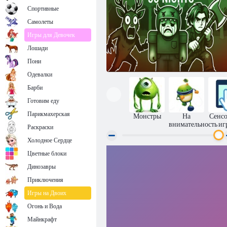
Спортивные
Самолеты
Игры для Девочек
Лошади
Пони
Одевалки
Барби
Готовим еду
Парикмахерская
Монстры
На
Сенс
внимательность
иг
Раскраски
Холодное Сердце
Цветные блоки
Найти посетителей 99 ночей
Динозавры
Приключения
Игры на Двоих
Огонь и Вода
Майнкрафт