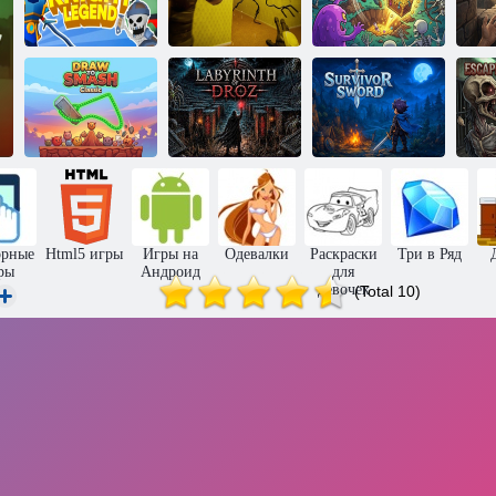
Побег из
подсобных
Мастер
Рыцарь-легенда
помещений 1
Могилы
Нарисуй и
уничтожь
Меч
пс
Классика
Лабиринт Дроз
выжившего
орные
Html5 игры
Игры на
Одевалки
Раскраски
Три в Ряд
ры
Андроид
для
девочек
(Total 10)