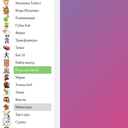
Малышка Хейзел
Игры Мультики
Развивающие
Губка Боб
Ферма
Трансформеры
Тачки
Бен 10
Найти выход
Игры для Детей
Марио
Улитка Боб
Лыжи
Квесты
Мини игры
Три в ряд
Судоку