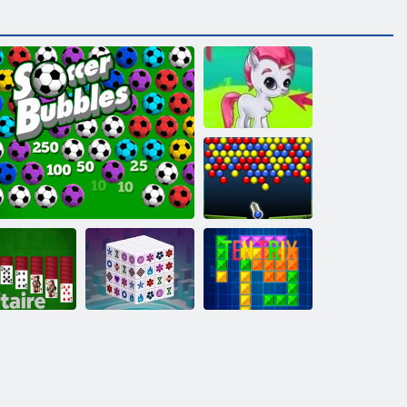
Драгоценные
камни: Пузыри
Энергичные
шарики
Mаджонг
Солитер
Футбольные пузыри
дименсионс
Тентрикс