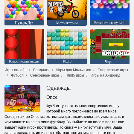
Пузырь Дух
Бесконечные пузыри
Мото экстрим
Классические нарды
10х10
Черви
Игры онлайн
Бродилки
Игры для Мальчиков
Спортивные игры
Футбол
Сенсорные игры
Html5 игры
Игры на Андроид
Однажды
Once
Футбол - увлекательная спортивная игра у
которой много поклонников во всем мире.
Сегодня в игре Once мы хотим вам дать возможность поучаствовать в
чемпионате мира по мини футболу. Вы выйдете на поле и против вас
выйдет один игрок противника. По свистку в игру вступить мяч. Ваша
задача завладеть им и ловко обыграв противника провести его к