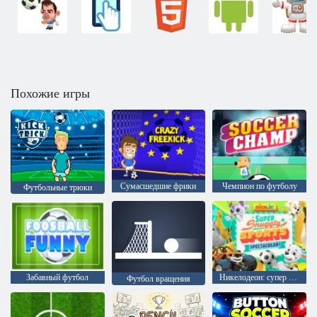
Похожие игры
Сумасшедшие фрики
Чемпион по футболу
Футбольные трюки
Забавный футбол
Никелодеон: супер зрелищные виды спорта
Футбол вращения