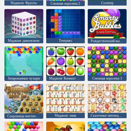
Маджонг Фрукты
Солитер
Снежная королева 2
Mаджонг дименсионс
Тентрикс
Рождественский выпуск: Забавные пузыри
Зачарованные пузыри
Маджонг Коннект Онет
Снежная королева 3
Маджонг линк
Сказочные питомцы связь
Сокровища мистического моря