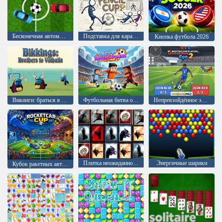
Бесконечная автомобильная футбольная игра
Подставка для карандашей
Кнопка футбола 2026
Викинги: браться в Валхаллу
Футбольная битва онлайн
Непревзойдённое эго 2
Плитка неожиданностей
Энергичные шарики
Кубок ракетных автомобилей