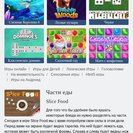
Снежная Королева 4
Черви
Лесные пузыри
Классическое домино
Сказочный сад
Матч с конфетами
Игры онлайн
Игры для Детей
Логические Игры
Головоломки
На внимательность
Сенсорные игры
Html5 игры
Игры на Андроид
Части еды
Slice Food
Для того что бы удобнее было кушать
некоторые блюда их нужно разделять на части.
Сегодня в игре Slice Food мы с вами попробуем свои силы в этом деле.
Перед вами на экране будет видна тарелка. На ней будет лежать еда,
которая может быть различной формы. Справа и слева будут видны нож