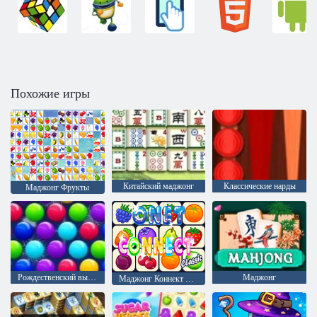
Похожие игры
Китайский маджонг
Классические нарды
Маджонг Фрукты
Рождественский выпуск: Забавные пузыри
Маджонг
Маджонг Коннект Онет