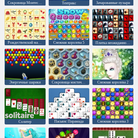
Сокровища Монтесумы 2
Зачарованные пузыри
Тентрикс
Рождественский маджонг
Снежная королева 5
Плитка неожиданностей
Энергичные шарики
Сокровища мистического моря
Снежная королева 2
Пасьянс Пирамида
Снежная королева 3
Солитер