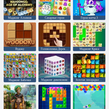
Маджонг Алхимия
Сахарные герои
Герои матча 3
Вудоку
Головоломка Деревянные блоки
Маджонг Криса
Mаджонг дименсионс
Золотая лихорадка: Охотник за сокровищами
Маджонг Бабочки