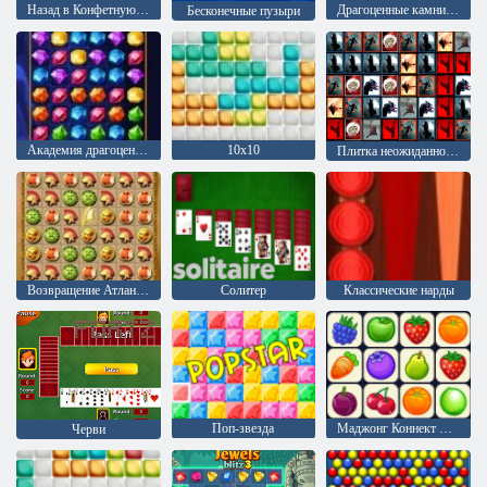
Назад в Конфетную страну: Эпизод 1
Драгоценные камни: Взрыв
Бесконечные пузыри
Академия драгоценного камня
10х10
Плитка неожиданностей
Возвращение Атлантиды
Солитер
Классические нарды
Поп-звезда
Маджонг Коннект Онет
Черви