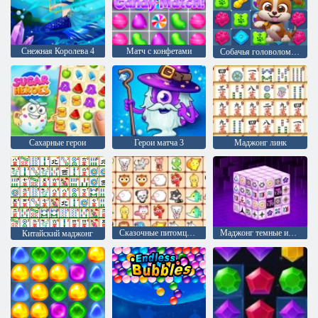
Снежная Королева 4
Матч с конфетами
Собачья головоломка История
Сахарные герои
Герои матча 3
Маджонг линк
Сказочные питомцы связь
Маджонг темные измерения
Китайский маджонг