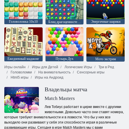
Головоломка 10х10
Энергичные шарики
Блиц драгоценностей 3
Ежедневный маджонг
Пузырь Дух
Мото экстрим
Игры онлайн
Игры для Детей
Логические Игры
Три в Ряд
Головоломки
На внимательность
Сенсорные игры
Html5 игры
Игры на Андроид
Владельцы матча
Match Masters
Лев Тобиус работает в цирке вместе с другими
животными. Довольно часто они ставят номера,
которые требуют внимательности и в ловкости. Что бы у них все
выходило они развивают у себя эти способности играя в различные
развивающие игры. Сегодня в игре Match Masters мы с вами