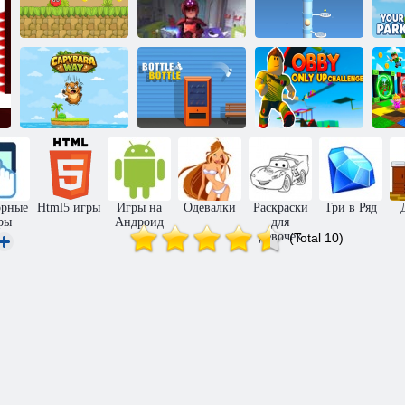
Удар красного
Прорыв
шара 5
мастера
Яйцо вверх
Обби:
Бутылка,
испытание
Путь капибары
бутылка
только вверх
орные
Html5 игры
Игры на
Одевалки
Раскраски
Три в Ряд
ры
Андроид
для
девочек
(Total 10)