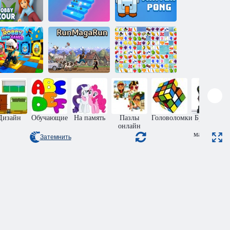
Ваш Обби-
Мяч на
Зимний пинг-
Паркур
лестнице
понг Гусь
Мини-игры
Беги, Мага,
Маджонг
Робби
беги
Фрукты
Дизайн
Обучающие
На память
Пазлы
Головоломки
Бродилки
онлайн
для
мальчиков
Затемнить