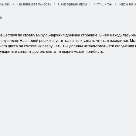
рыжки
На внимательность
Сенсорные игры
Html5 игры
Игры на 
а
Пасьянс
Снежная
Пирамида
королева 3
Черви
ешествуя по своему миру обнаружил древнее строение. В нем находилась кол
 под землю. Наш герой решил спуститься вниз и узнать что там находится. М
нного цвета он сможет их разрушать. Вы должны использовать эти его умения
ударите в сегмент другого цвета то шарик может погибнуть.