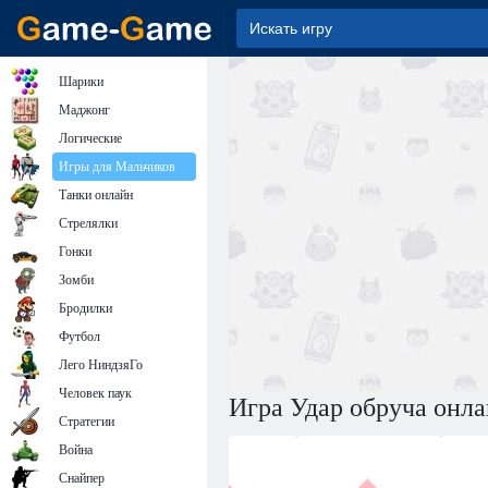
Шарики
Маджонг
Логические
Игры для Мальчиков
Танки онлайн
Стрелялки
Гонки
Зомби
Бродилки
Футбол
Лего НиндзяГо
Человек паук
Игра Удар обруча онл
Стратегии
Война
Снайпер