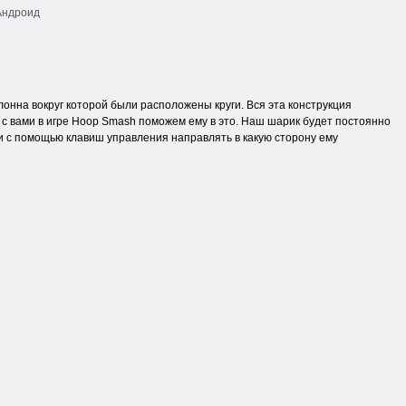
Андроид
онна вокруг которой были расположены круги. Вся эта конструкция
ы с вами в игре Hoop Smash поможем ему в это. Наш шарик будет постоянно
 и с помощью клавиш управления направлять в какую сторону ему