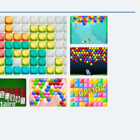
Зачарованные
пузыри
Энергичные
шарики
Солитер
10х10
Пузырь Дух
Поп-звезда