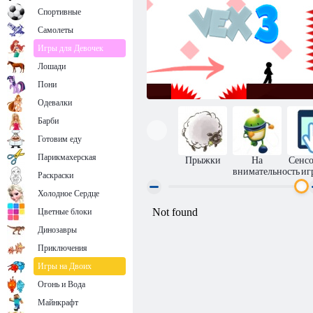
Спортивные
Самолеты
Игры для Девочек
Лошади
Пони
Одевалки
Барби
Готовим еду
Парикмахерская
Прыжки
На
Сенс
внимательность
иг
Раскраски
Холодное Сердце
Цветные блоки
Векс 3
Динозавры
Приключения
Игры на Двоих
Огонь и Вода
Майнкрафт