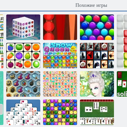
Похожие игры
Рождественский
выпуск:
Mаджонг
Классические
Забавные
дименсионс
нарды
пузыри
Маджонг
Снежная
Плитка
Коннект Онет
королева 5
неожиданностей
Сокровища
мистического
Сказочные
Снежная
моря
питомцы связь
королева 2