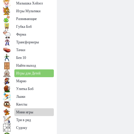
Малышка Хейзел
Игры Мультики
Развивающие
Губка Боб
Ферма
Трансформеры
Тачки
Бен 10
Найти выход
Игры для Детей
Марио
Улитка Боб
Лыжи
Квесты
Мини игры
Три в ряд
Судоку