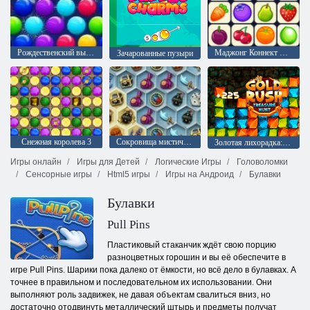
Рождественский выпуск: Забавные пузыри
Маджонг Коннект Онет
Зачарованные пузыри
Снежная королева 3
Сокровища мистического моря
Золотая лихорадка: Охотник за сокровищами
Игры онлайн
Игры для Детей
Логические Игры
Головоломки
Сенсорные игры
Html5 игры
Игры на Андроид
Булавки
Булавки
Pull Pins
Пластиковый стаканчик ждёт свою порцию
разноцветных горошин и вы её обеспечите в
игре Pull Pins. Шарики пока далеко от ёмкости, но всё дело в булавках. А
точнее в правильном и последовательном их использовании. Они
выполняют роль задвижек, не давая объектам свалиться вниз, но
достаточно отодвинуть металлический штырь и предметы получат