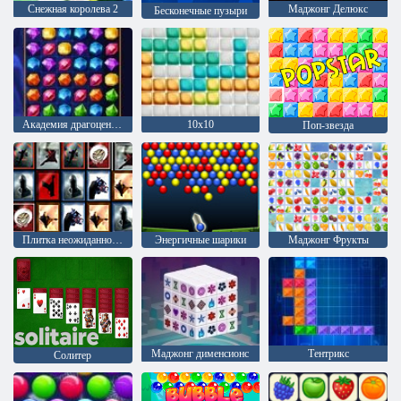
Снежная королева 2
Маджонг Делюкс
Бесконечные пузыри
Академия драгоценного камня
10х10
Поп-звезда
Плитка неожиданностей
Энергичные шарики
Маджонг Фрукты
Mаджонг дименсионс
Тентрикс
Солитер