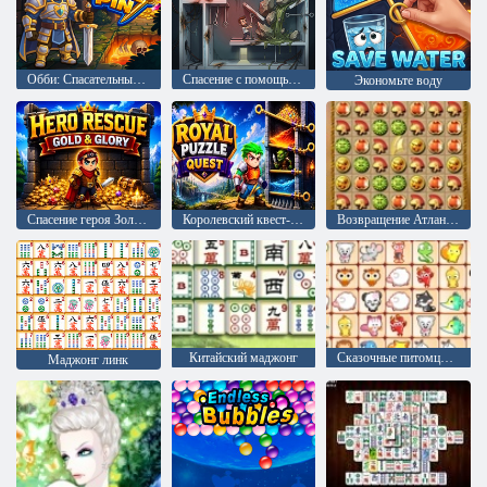
Обби: Спасательный штифт
Спасение с помощью булавки
Экономьте воду
Спасение героя Золото и слава
Королевский квест-головоломка
Возвращение Атлантиды
Китайский маджонг
Сказочные питомцы связь
Маджонг линк