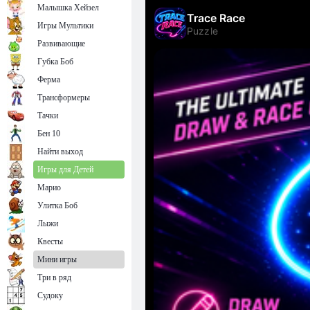
Малышка Хейзел
Игры Мультики
Развивающие
Губка Боб
Ферма
Трансформеры
Тачки
Бен 10
Найти выход
Игры для Детей
Марио
Улитка Боб
Лыжи
Квесты
Мини игры
Три в ряд
Судоку