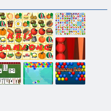
Маджонг
Фрукты
Классические
нарды
Зачарованные
Энергичные
Черви
Маджонг Криса
пузыри
шарики