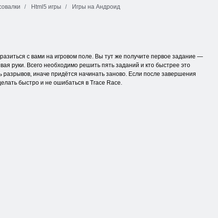
овалки
Html5 игры
Игры на Андроид
сразиться с вами на игровом поле. Вы тут же получите первое задание —
вая руки. Всего необходимо решить пять заданий и кто быстрее это
ть разрывов, иначе придётся начинать заново. Если после завершения
делать быстро и не ошибаться в Trace Race.