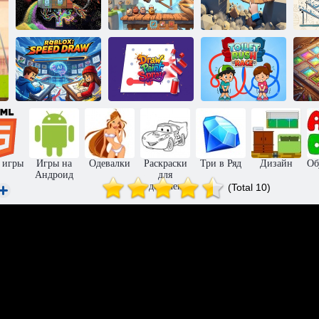
Пороховая
Нарисуй, чтобы
Нарисовать
С
игрушка
разбить
дорогу
Роблокс:
Рисование,
Быстрое
живопись,
рисование
распыление
Гонка в туалете
 игры
Игры на
Одевалки
Раскраски
Три в Ряд
Дизайн
Об
Андроид
для
девочек
(Total 10)