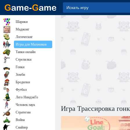
Шарики
Маджонг
Логические
Игры для Мальчиков
Танки онлайн
Стрелялки
Гонки
Зомби
Бродилки
Футбол
Лего НиндзяГо
Человек паук
Игра Трассировка гон
Стратегии
Война
Снайпер