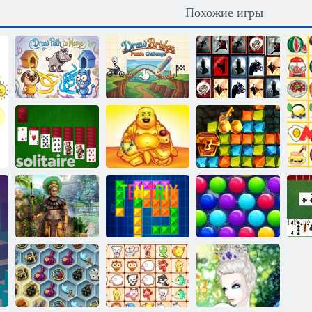
Похожие игры
Нарисуй мост:
Проложите
головоломка
Плитка
маршрут домой
вызов
неожиданностей
Золотая
лихорадка:
Десять
Охотник за
Солитер
талисманов
сокровищами
Рождественский
выпуск:
Сокровища
Забавные
Монтесумы 2
Тентрикс
пузыри