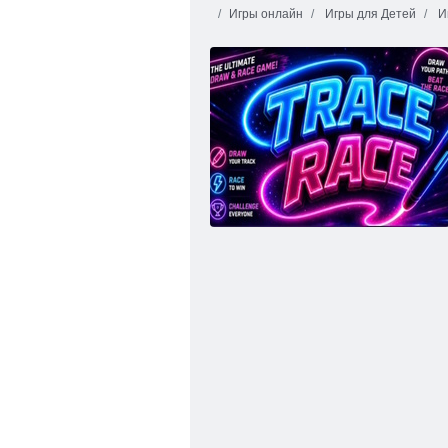
Игры онлайн
Игры для Детей
И
Mаджонг дименсионс