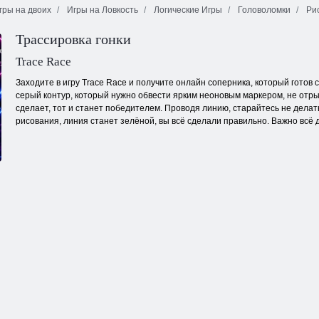
гры на двоих
Игры на Ловкость
Логические Игры
Головоломки
Рис
Сокровища
Трассировка гонки
мистического
Сказочные
Снежная
моря
питомцы связь
королева 2
Trace Race
Заходите в игру Trace Race и получите онлайн соперника, который готов 
серый контур, который нужно обвести ярким неоновым маркером, не отры
сделает, тот и станет победителем. Проводя линию, старайтесь не дела
рисования, линия станет зелёной, вы всё сделали правильно. Важно всё 