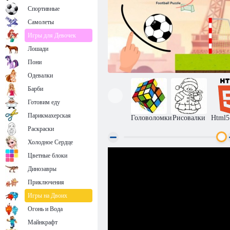
Спортивные
Самолеты
Игры для Девочек
Лошади
Пони
Одевалки
Барби
Готовим еду
Парикмахерская
Головоломки
Рисовалки
Html5
Раскраски
Холодное Сердце
Линия к воротам: футбольная
Цветные блоки
головоломка
Динозавры
Приключения
Игры на Двоих
Огонь и Вода
Майнкрафт