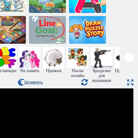
частливый
Обведение по
стакан
Ленивая собака
контуру
Голевая линия:
Графики и
футбольная
Draw Puzzle
диаграммы
головоломка
Story
учающие
На память
Прыжки
Пазлы
Бродилки
Приключен
онлайн
для
мальчиков
Затемнить