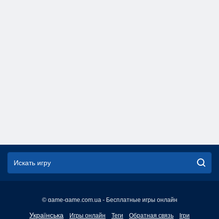
© game-game.com.ua - Бесплатные игры онлайн
English
Українська
Игры онлайн
Теги
Обратная связь
Ігри