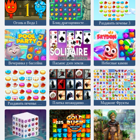
Огонь и Вода 1
Блиц драгоценностей 3
Раздавить печенье 3
Вечеринка у бассейна
Пасьянс дзен земля издание
Небесные камни
Плитка неожиданностей
Маджонг Фрукты
Раздавить печенье. Рождественское издание