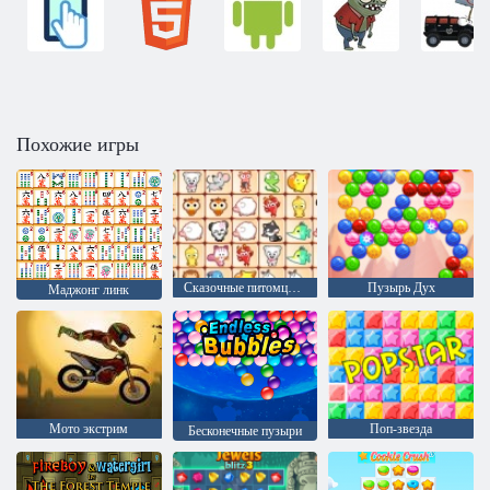
Похожие игры
Сказочные питомцы связь
Пузырь Дух
Маджонг линк
Мото экстрим
Поп-звезда
Бесконечные пузыри