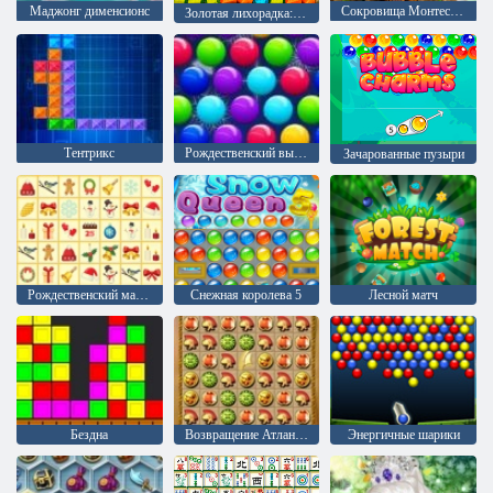
Mаджонг дименсионс
Сокровища Монтесумы 2
Золотая лихорадка: Охотник за сокровищами
Тентрикс
Рождественский выпуск: Забавные пузыри
Зачарованные пузыри
Рождественский маджонг
Снежная королева 5
Лесной матч
Бездна
Возвращение Атлантиды
Энергичные шарики