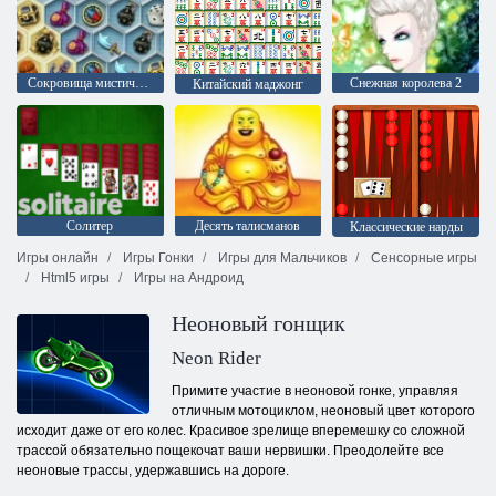
Сокровища мистического моря
Снежная королева 2
Китайский маджонг
Солитер
Десять талисманов
Классические нарды
Игры онлайн
Игры Гонки
Игры для Мальчиков
Сенсорные игры
Html5 игры
Игры на Андроид
Неоновый гонщик
Neon Rider
Примите участие в неоновой гонке, управляя
отличным мотоциклом, неоновый цвет которого
исходит даже от его колес. Красивое зрелище вперемешку со сложной
трассой обязательно пощекочат ваши нервишки. Преодолейте все
неоновые трассы, удержавшись на дороге.