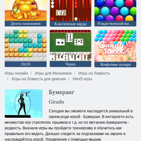
Десять талисманов
Рождественский выпуск: Забавные пузыри
Классические нарды
10х10
Черви
Конфетные пузыри
Игры онлайн
Игры для Мальчиков
Игры на Ловкость
Игры на Ловкость для девочек
Html5 игры
Бумеранг
Girado
Сегодня вы сможете насладится уникальной в
своем роде игрой - Бумеранг. В интернете есть
множество игр стрелялок, прыжков и т.д. но по метанию бумерангов -
редкость. Вначале игры вы пройдете тренировку и обучитесь как
правильно его кидать. Дальше следите за подсказками на экране и
наслаждайтесь игрой. Управление с помощью мышки.