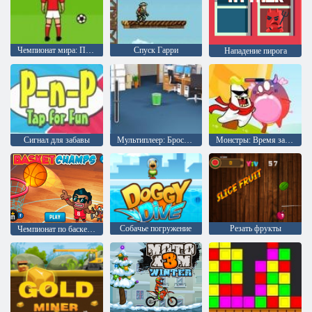
Чемпионат мира: Пенальти
Спуск Гарри
Нападение пирога
Сигнал для забавы
Мультиплеер: Бросок бумагой
Монстры: Время закуски
Собачье погружение
Резать фрукты
Чемпионат по баскетболу