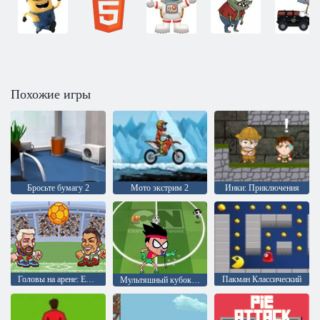
Похожие игры
Бросьте бумагу 2
Мото экстрим 2
Инки: Приключения
Головы на арене: Евро футбол
Пакман Классический
Мультяшный кубок 2015