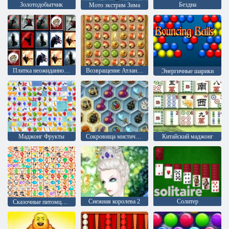
Золотодобытчик
Бездна
Мото экстрим Зима
Плитка неожиданностей
Возвращение Атлантиды
Энергичные шарики
Маджонг Фрукты
Сокровища мистического моря
Китайский маджонг
Снежная королева 2
Солитер
Сказочные питомцы связь