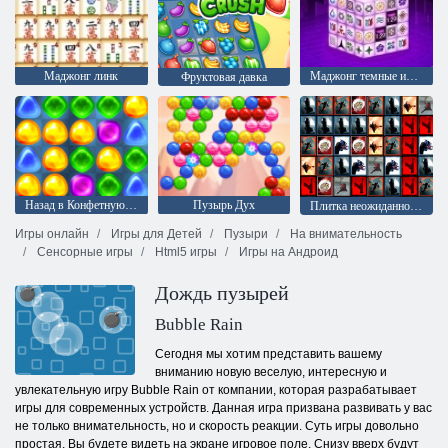
Маджонг линк
Маджонг темные измерения
Фруктовая давка
Назад в Конфетную страну: Эпизод 1
Пузырь Дух
Плитка неожиданностей
Игры онлайн
Игры для Детей
Пузыри
На внимательность
Сенсорные игры
Html5 игры
Игры на Андроид
Дождь пузырей
Bubble Rain
Сегодня мы хотим представить вашему
вниманию новую веселую, интересную и
увлекательную игру Bubble Rain от компании, которая разрабатывает
игры для современных устройств. Данная игра призвана развивать у вас
не только внимательность, но и скорость реакции. Суть игры довольно
простая. Вы будете видеть на экране игровое поле. Снизу вверх будут