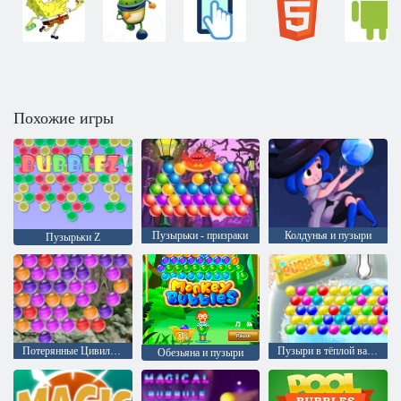
Похожие игры
Пузырьки - призраки
Колдунья и пузыри
Пузырьки Z
Потерянные Цивилизации
Пузыри в тёплой ванне
Обезьяна и пузыри