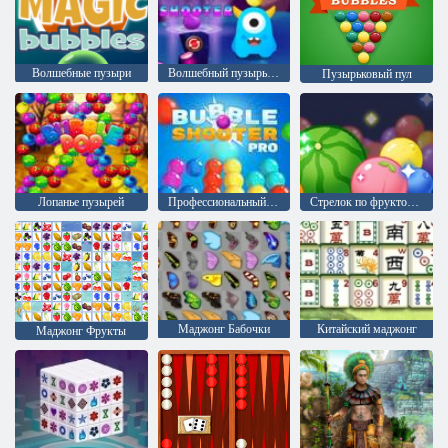
Волшебные пузыри
Волшебный пузырь шутер
Пузырьковый пул
Лопанье пузырей
Профессиональный стрелок по пузырям
Стрелок по фруктовым пузырям
Маджонг Бабочки
Китайский маджонг
Маджонг Фрукты