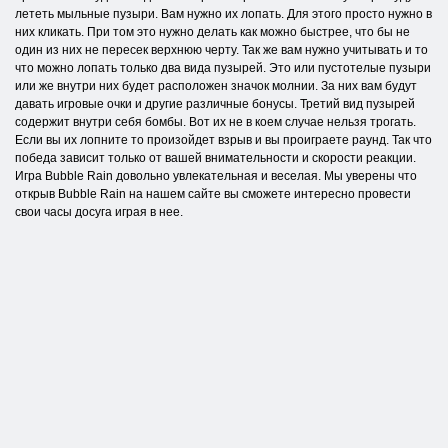
лететь мыльные пузыри. Вам нужно их лопать. Для этого просто нужно в
них кликать. При том это нужно делать как можно быстрее, что бы не
один из них не пересек верхнюю черту. Так же вам нужно учитывать и то
что можно лопать только два вида пузырей. Это или пустотелые пузыри
или же внутри них будет расположен значок молнии. За них вам будут
давать игровые очки и другие различные бонусы. Третий вид пузырей
содержит внутри себя бомбы. Вот их не в коем случае нельзя трогать.
Если вы их лопните то произойдет взрыв и вы проиграете раунд. Так что
победа зависит только от вашей внимательности и скорости реакции.
Игра Bubble Rain довольно увлекательная и веселая. Мы уверены что
открыв Bubble Rain на нашем сайте вы сможете интересно провести
свои часы досуга играя в нее.