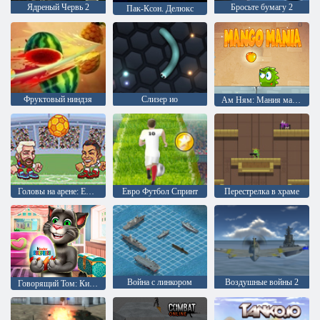
Ядреный Червь 2
Бросьте бумагу 2
Пак-Ксон. Делюкс
Фруктовый ниндзя
Слизер ио
Ам Ням: Мания манго
Головы на арене: Евро футбол
Евро Футбол Спринт
Перестрелка в храме
Война с линкором
Воздушные войны 2
Говорящий Том: Киндер сюрприз