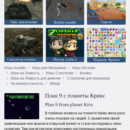
Танк: выключение
Танк.ио
Комбат онлайн
Симулятор военного танка
Миссия зомби 2
Маджонг Фрукты
Игры онлайн
Игры для Мальчиков
Игры Леталки
Игры на Ловкость
Игры Стрелялки
Космос
Игры на Ловкость для девочек
Стрелялки для мальчиков
На внимательность
Webgl
План 9 с планеты Крикс
Plan 9 from planet Krix
В глубинах космоса на планете Крикс жила раса
очень похожая на людей. С развитием своей
цивилизации они вышли в открытый космос и стали исследовать свою
галактику. Там они встретили агрессивно настроенных пришельцев.