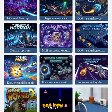
Звёздный бластер: Туманность
Буря пришельцев
Орбитальный мусорщик
Сквозь горизонт
Мой питомец: Космический котёнок
Орбитальный двор: Мега Поток
Космическая шахтёрская империя
Космический турбо-спринт
Космический Конвой