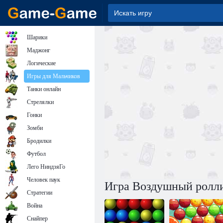
Шарики
Маджонг
Логические
Игры для Мальчиков
Танки онлайн
Стрелялки
Гонки
Зомби
Бродилки
Футбол
Лего НиндзяГо
Человек паук
Игра Воздушный ролл
Стратегии
Война
Снайпер