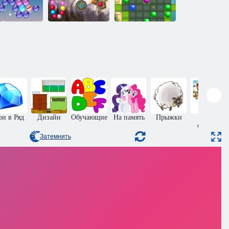
ждественские
Затерянный
пузыри
остров 2
Загадка рая
ри в Ряд
Дизайн
Обучающие
На память
Прыжки
Пазлы
онлайн
Затемнить