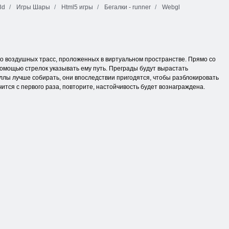
3d
Игры Шары
Html5 игры
Бегалки - runner
Webgl
ко воздушных трасс, проложенных в виртуальном пространстве. Прямо со
помощью стрелок указывать ему путь. Преграды будут вырастать
ллы лучше собирать, они впоследствии пригодятся, чтобы разблокировать
учится с первого раза, повторите, настойчивость будет вознаграждена.