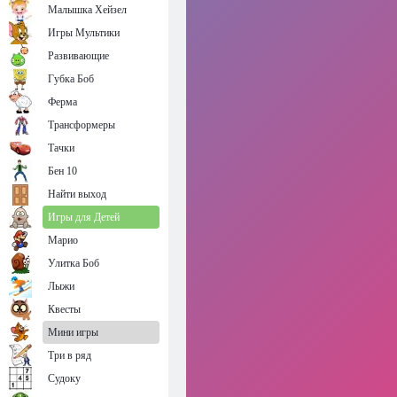
Малышка Хейзел
Игры Мультики
Развивающие
Губка Боб
Ферма
Трансформеры
Тачки
Бен 10
Найти выход
Игры для Детей
Марио
Улитка Боб
Лыжи
Квесты
Мини игры
Три в ряд
Судоку