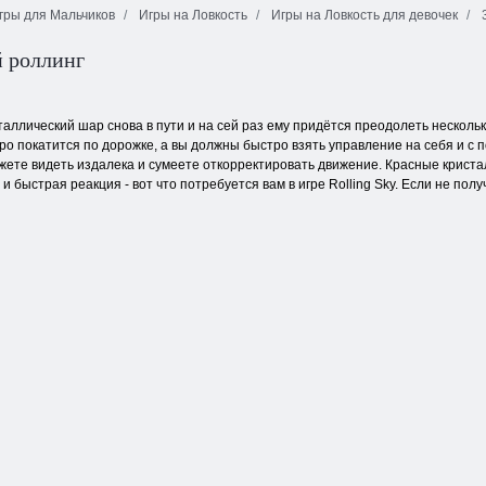
гры для Мальчиков
Игры на Ловкость
Игры на Ловкость для девочек
 роллинг
Королевский
Беги кролик
Счастливая
прорыв
беги
Земля Обби
аллический шар снова в пути и на сей раз ему придётся преодолеть несколь
ро покатится по дорожке, а вы должны быстро взять управление на себя и с 
ете видеть издалека и сумеете откорректировать движение. Красные криста
и быстрая реакция - вот что потребуется вам в игре Rolling Sky. Если не пол