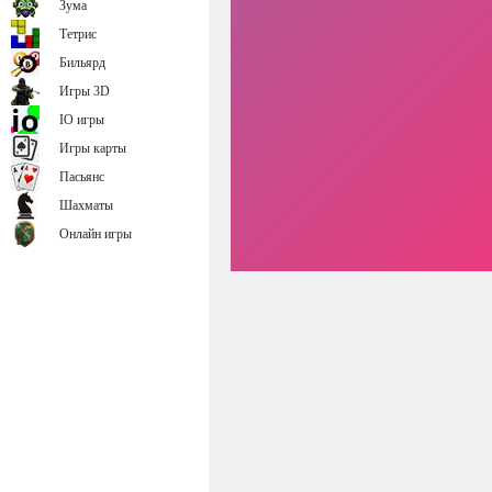
Зума
Тетрис
Бильярд
Игры 3D
IO игры
Игры карты
Пасьянс
Шахматы
Онлайн игры