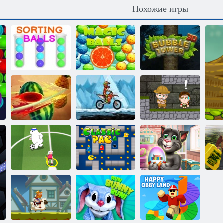
Похожие игры
Сортировка
Волшебные
Башня пузырей
шаров
шары
3D
Фруктовый
Мото экстрим
Инки:
ниндзя
2
Приключения
Говорящий
Мультяшный
Пакман
Том: Киндер
кубок 2015
Классический
сюрприз