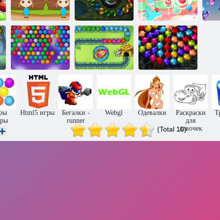
Апельсиновое
Конфетные
Ро
ранчо
Искорка 2
пузыри
Орбитальные
Удар по
Легенда
рождественские
пузырям
джунглей
шары
ры
Html5 игры
Бегалки -
Webgl
Одевалки
Раскраски
Т
ры
runner
для
девочек
(Total 10)