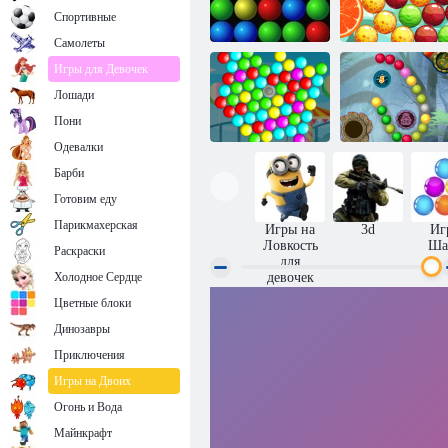
Спортивные
Самолеты
Игры для Девочек
Лошади
Магические
Пузырьковая
шарики 2
история
Пони
Одевалки
Барби
Затерянный
остров:
Готовим еду
Колесо
Дополнительные
обозрения
уровни
Парикмахерская
Игры на
3d
Иг
Ловкость
Ша
Раскраски
для
Холодное Сердце
девочек
Цветные блоки
Динозавры
Приключения
Игры на Двоих
Огонь и Вода
Майнкрафт