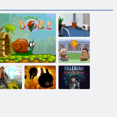
Бросьте бумагу
2
Головы на
арене: Евро
футбол
Валериан :
Бег от
Временной
гробницы
Улитка Боб 2
Плохие земли
пробег