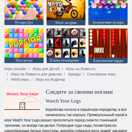
Пузырь Дух
Бесконечные пузыри
Мото экстрим
Поп-звезда
Плитка неожиданностей
Классические нарды
Игры онлайн
Игры для Детей
Игры на Ловкость
Игры на Ловкость для девочек
Аркады
Сенсорные игры
Html5 игры
Игры на Андроид
Следите за своими ногами
Watch Your Legs
Коробочка попала в серьёзную переделку, а всё
начиналось так хорошо. Прямоугольный герой в
игре Watch Your Legs решил прогуляться перед сном по тоненькой
тропинке, он всегда так делал. Побродив туда-сюда, посмотрев на
однообразные белые просторы, коробок собрался идти домой, как вдруг