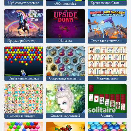
Нуб спасает деревню
Кража мемов Стопроцентный оригинал
Обби-хоккей 2
Прорыв робота-единорога
Изнанка
Стрелялка с пистолетом-манекеном! Игровая площадка с вращающейся пушкой
Энергичные шарики
Сокровища мистического моря
Маджонг линк
Снежная королева 2
Солитер
Сказочные питомцы связь