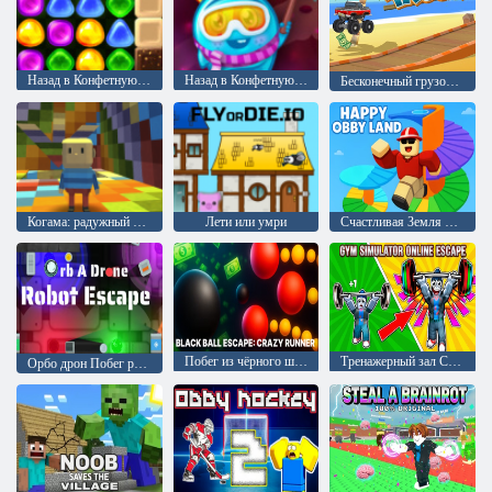
Назад в Конфетную страну 4: Леденцовый сад
Назад в Конфетную страну 5: Шоколадная гора
Бесконечный грузовик
Когама: радужный паркур
Лети или умри
Счастливая Земля Обби
Побег из чёрного шара: Безумный бегун
Тренажерный зал Симулятор Онлайн Побег
Орбо дрон Побег робота