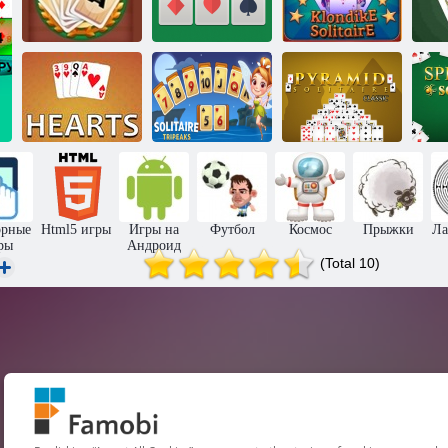
Удивительный
Магическая
Клондайк
карта: Сага
Пасьянс Свифт
пасьянс
Ко
Классический
Пасьянс Три
пасьянс
П
Сердца
пика
Пирамида
Пр
орные
Html5 игры
Игры на
Футбол
Космос
Прыжки
Ла
ры
Андроид
(Total 10)