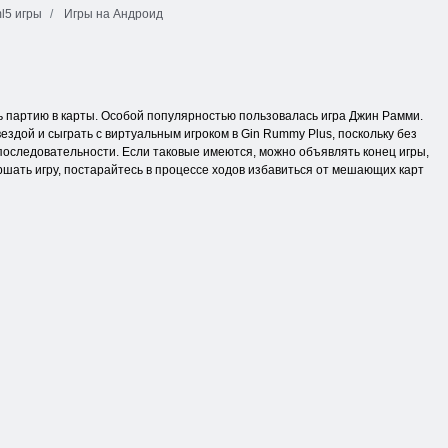
l5 игры
Игры на Андроид
ь партию в карты. Особой популярностью пользовалась игра Джин Рамми.
ездой и сыграть с виртуальным игроком в Gin Rummy Plus, поскольку без
в последовательности. Если таковые имеются, можно объявлять конец игры,
ршать игру, постарайтесь в процессе ходов избавиться от мешающих карт