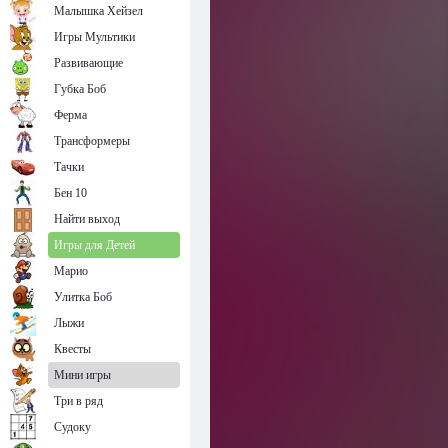
Малышка Хейзел
Игры Мультики
Развивающие
Губка Боб
Ферма
Трансформеры
Тачки
Бен 10
Найти выход
Игры для Детей
Марио
Улитка Боб
Лыжи
Квесты
Мини игры
Три в ряд
Судоку