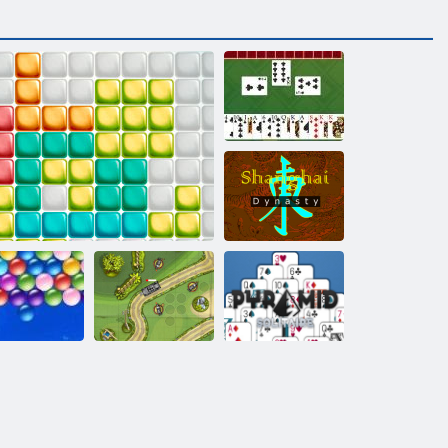
Черви
Шанхайская
династия
есконечные
Игрушечная
Пасьянс
пузыри
10х10
защита
Пирамида