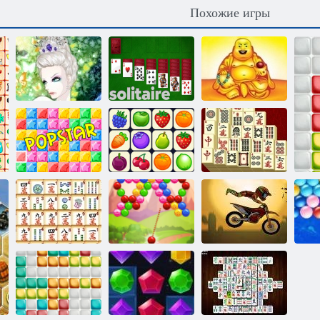
Похожие игры
Снежная
Десять
королева 2
Солитер
талисманов
Маджонг
Ежедневный
Поп-звезда
Коннект Онет
маджонг
Б
Маджонг линк
Пузырь Дух
Мото экстрим