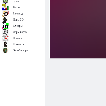
Зума
Тетрис
Бильярд
Игры 3D
IO игры
Игры карты
Пасьянс
Шахматы
Онлайн игры