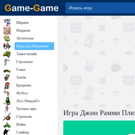
Шарики
Маджонг
Логические
Игры для Мальчиков
Танки онлайн
Стрелялки
Гонки
Зомби
Бродилки
Футбол
Лего НиндзяГо
Человек паук
Игра Джин Рамми Плю
Стратегии
Война
Снайпер