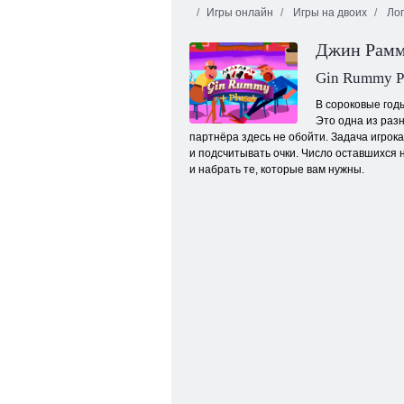
Игры онлайн
Игры на двоих
Лог
Джин Рам
Gin Rummy P
В сороковые год
Это одна из разн
партнёра здесь не обойти. Задача игрок
Сокровища мистического моря
и подсчитывать очки. Число оставшихся 
и набрать те, которые вам нужны.