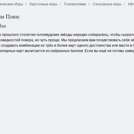
ические Игры
Карточные игры
Головоломки
Сенсорные игры
Htm
ми Плюс
Головоломка
Драгоценные
Маджонг
10х10
камни: Взрыв
Делюкс
lus
ы прошлого столетия голливудские звёзды нередко собирались, чтобы сыграт
овидностей покера, но чуть проще. Мы предлагаем вам почувствовать себя зв
а создавать комбинации из трёх и более карт одного достоинства или масти 
непарных карт вычитается из набранных баллов. Если вы ещё не готовы заве