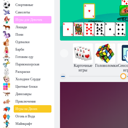
Спортивные
Самолеты
Игры для Девочек
Лошади
Пони
Одевалки
Барби
Готовим еду
Парикмахерская
Карточные
Головоломки
Сенс
игры
иг
Раскраски
Холодное Сердце
Цветные блоки
Дурак онлайн
Динозавры
Приключения
Игры на Двоих
Огонь и Вода
Майнкрафт