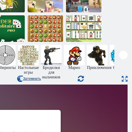
Пасьянс:
Пасьянс Три
роль пауков
Пасьянс Река
Пики 2
асьянс Паук
Возвращение
Китайский
офессиональный
Атлантиды
маджонг
биринты
Настольные
Бродилки
Марио
Приключения
Огонь и
игры
для
Вода
мальчиков
Затемнить