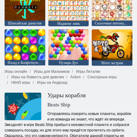
Шанхайская династия
Сказочные питомцы связь
Маджонг линк
Назад в Конфетную страну: Эпизод 1
Пузырь Дух
Мото экстрим
Игры онлайн
Игры для Мальчиков
Игры Леталки
Игры на Ловкость для девочек
Action
Сенсорные игры
Html5 игры
Игры на Андроид
Удары корабля
Beats Ship
Отправляясь покорять новые планеты, корабли
и их команда не знают, что ждёт их впереди.
Звездолёт в игре Beats Ship прибыл к неизвестной планете и собрался
совершить посадку, но для этого ему придётся пролететь по орбите.
Оказалось, что это совсем непросто. Обитатели данной планеты не