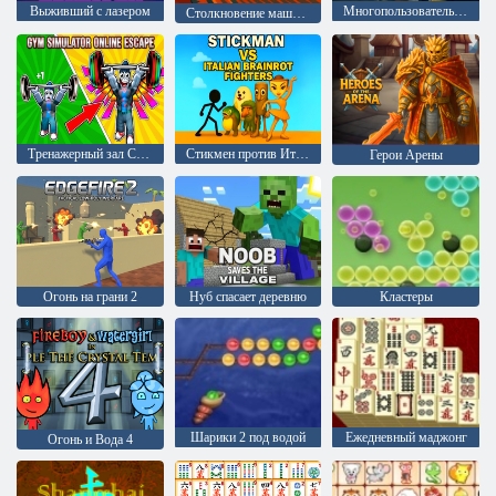
Выживший с лазером
Многопользовательский шутер от первого лица Военный бой
Столкновение машин: Арена
Тренажерный зал Симулятор Онлайн Побег
Стикмен против Итальянского брейнрота
Герои Арены
Огонь на грани 2
Нуб спасает деревню
Кластеры
Шарики 2 под водой
Ежедневный маджонг
Огонь и Вода 4