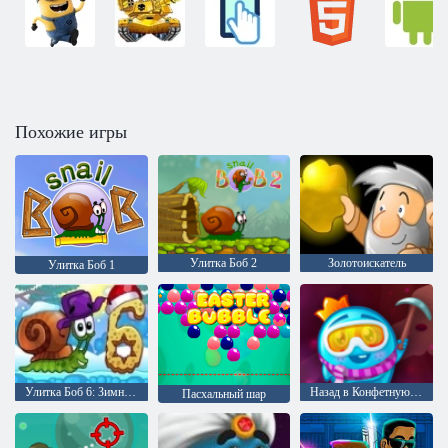
Похожие игры
Улитка Боб 2
Золотоискатель
Улитка Боб 1
Улитка Боб 6: Зимняя сказка
Назад в Конфетную страну 5: Шоколадная гора
Пасхальный шар