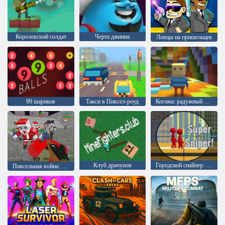
Королевский солдат
Черта джинна
Ловцы на пришельцев
99 шариков
Такси в Пиксел-роуд
Когама: радужный паркур
Клуб драчунов
Городской снайпер: Супер Снайпер!
Пиксельная война: Апокалипсис зомби